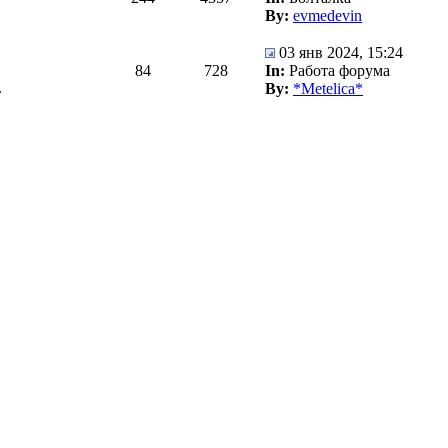
By:
evmedevin
03 янв 2024, 15:24
84
728
In:
Работа форума
.
By:
*Metelica*