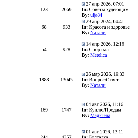
27 апр 2026, 07:01
123
2669
In:
Советы худеющим
By:
ulja84
29 апр 2024, 04:41
68
933
In:
Красота и здоровье
By:
Nатали
14 апр 2026, 12:16
54
928
In:
Спортзал
By:
Metelica
26 мар 2026, 19:33
1888
13045
In:
Вопрос\Ответ
By:
Nатали
04 авг 2026, 11:16
169
1747
In:
Куплю/Продам
By:
MagElena
01 авг 2026, 13:11
244
4357
In:
Болталка