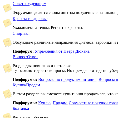
Советы худеющим
Форумчане делятся своим опытом похудения с начинаю
Красота и здоровье
Ухаживаем за телом. Рецепты красоты.
Спортзал
Обсуждаем различные направления фитнеса, аэробики и
Подфорум:
Упражнения от Пьера Дюкана
Вопрос\Ответ
Раздел для новичков и не только.
Тут можно задавать вопросы. Но прежде чем задать - убед
Подфорумы:
Вопросы по продуктам питания
,
Вопросы п
Куплю/Продам
В этом разделе вы сможете купить или продать все, что к
Подфорумы:
Куплю
,
Продам
,
Совместные покупки това
Болталка
Разговоры обо всем.