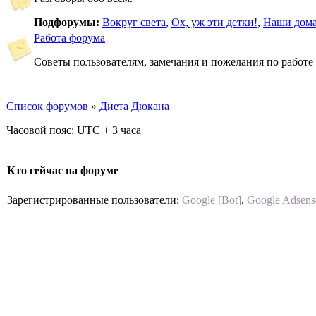
Подфорумы:
Вокруг света
,
Ох, уж эти детки!
,
Наши дом
Работа форума
Советы пользователям, замечания и пожелания по работ
Список форумов
»
Диета Дюкана
Часовой пояс: UTC + 3 часа
Кто сейчас на форуме
Зарегистрированные пользователи:
Google [Bot]
,
Google Adsens