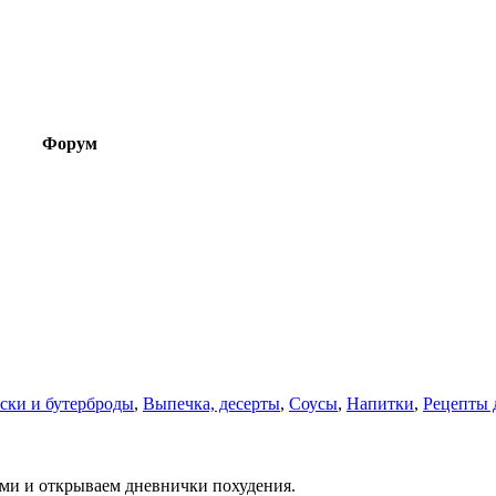
Форум
ски и бутерброды
,
Выпечка, десерты
,
Соусы
,
Напитки
,
Рецепты 
ами и открываем дневнички похудения.