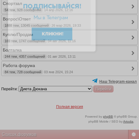
Спортзал
54 тем, 928 сообщений
14 апр 2026, 12:16
Вопрос\Ответ
1888 тем, 13045 сообщений
26 мар 2026, 19:33
Куплю/Продам
169 тем, 1747 сообщений
04 авг 2026, 11:16
Болталка
244 тем, 4357 сообщений
01 авг 2026, 13:11
Работа форума
84 тем, 728 сообщений
03 янв 2024, 15:24
Наш Telegram-канал
Перейти:
Полная версия
Powered by
phpBB
© phpBB Group.
phpBB Mobile / SEO by
Artodia
.
Список форумов