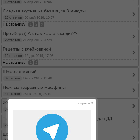
1 ответов
07 апр 2017, 18:05
Сладкая вкусняшка без яиц за 3 минуты
20 ответов
08 май 2016, 10:57
На страницу:
1
2
3
Про Жору)) А к вам часто заходит??
2 ответов
21 апр 2016, 20:29
Рецепты с клейковиной
10 ответов
12 дек 2015, 17:08
На страницу:
1
2
Шоколад мягкий.
0 ответов
14 ноя 2015, 19:46
Нежные творожные маффины
4 ответов
26 окт 2015, 23:19
Желе из кефира
закрыть X
3 ответов
29 сен 2015, 13:46
Тирамису настоящий с печеньем "Савоярди" для ДД
2 ответов
23 сен 2015, 19:32
Шоколадные желатинки