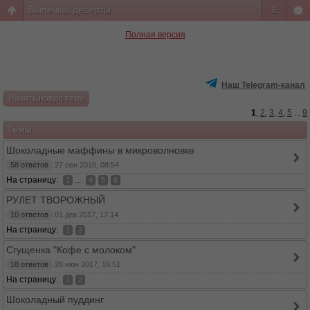
Выпечка, десерты
#
Полная версия
Наш Telegram-канал
Начать новую тему
1
,
2
,
3
,
4
,
5
...
9
Темы
Шоколадные маффины в микроволновке
58 ответов
27 сен 2018, 08:54
На страницу:
...
1
4
5
6
РУЛЕТ ТВОРОЖНЫЙ
10 ответов
01 дек 2017, 17:14
На страницу:
1
2
Сгущенка "Кофе с молоком"
18 ответов
28 июн 2017, 16:51
На страницу:
1
2
Шоколадный пуддинг