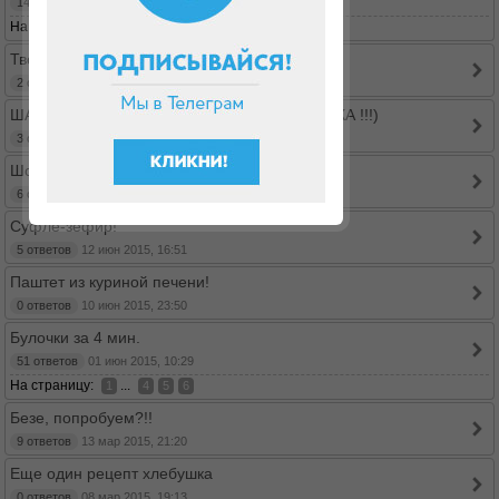
14 ответов
23 сен 2015, 14:04
На страницу:
1
2
Творожная запеканка пудинг!
2 ответов
13 июл 2015, 00:38
ШАРЛОТКА С ...КАБАЧКОМ (НО ВКУС ЯБЛОКА !!!)
3 ответов
01 июл 2015, 20:59
Шоколадные печенья без выпечки
6 ответов
24 июн 2015, 15:04
Суфле-зефир!
5 ответов
12 июн 2015, 16:51
Паштет из куриной печени!
0 ответов
10 июн 2015, 23:50
Булочки за 4 мин.
51 ответов
01 июн 2015, 10:29
На страницу:
...
1
4
5
6
Безе, попробуем?!!
9 ответов
13 мар 2015, 21:20
Еще один рецепт хлебушка
0 ответов
08 мар 2015, 19:13