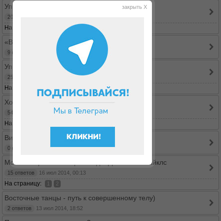
Упругая попка!
закрыть X
20 ответов
31 мар 2016, 13:13
На страницу:
1
2
3
«BODYSHRED» от Джилиан Майклс
9 ответов
03 фев 2016, 16:28
Упражнение для пресса
25 ответов
18 ноя 2015, 12:54
На страницу:
1
2
3
Ходим дома с Лесли Сэнсон (Leslie Sansone)
54 ответов
17 авг 2015, 15:46
На страницу:
...
1
4
5
6
Видео с записью упражнений
0 ответов
25 мар 2015, 20:45
Мой эксперимент: Бар-метод и Джиллиан Майклс
15 ответов
16 июл 2014, 00:13
На страницу:
1
2
Восточные танцы - путь к совершенному телу)
2 ответов
13 июл 2014, 18:52