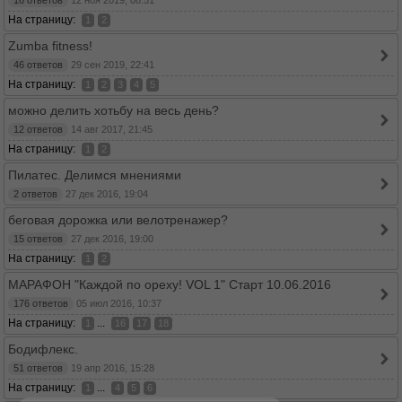
16 ответов
12 ноя 2019, 08:51
На страницу:
1
2
Zumba fitness!
46 ответов
29 сен 2019, 22:41
На страницу:
1
2
3
4
5
можно делить хотьбу на весь день?
12 ответов
14 авг 2017, 21:45
На страницу:
1
2
Пилатес. Делимся мнениями
2 ответов
27 дек 2016, 19:04
беговая дорожка или велотренажер?
15 ответов
27 дек 2016, 19:00
На страницу:
1
2
МАРАФОН "Каждой по ореху! VOL 1" Старт 10.06.2016
176 ответов
05 июл 2016, 10:37
На страницу:
...
1
16
17
18
Бодифлекс.
51 ответов
19 апр 2016, 15:28
На страницу:
...
1
4
5
6