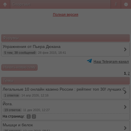
Спортзал
#
Полная версия
Форумы
Упражнения от Пьера Дюкана
5 тем, 38 сообщений
28 фев 2015, 18:41
Наш Telegram-канал
Начать новую тему
1
,
2
Темы
Легальные 10 онлайн казино России : рейтинг топ 30! лучших С
1 ответов
14 апр 2026, 12:16
Йога.
19 ответов
11 дек 2020, 12:27
На страницу:
1
2
Мышци и белок