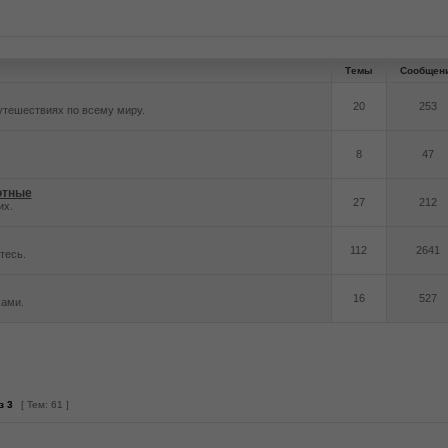
Темы
Сообщен
20
253
утешествиях по всему миру.
8
47
отные
27
212
их.
112
2641
тесь.
16
527
ами.
з
3
[ Тем: 61 ]