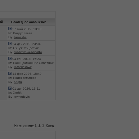
ий
Последнее сообщение
27 май 2019, 13:03
In:
Вокруг света
By:
tamasha
24 дек 2019, 23:34
In:
Ох, уж эти детки!
By:
vladimirova-arina84
04 сен 2018, 16:24
In:
Наши домашние животные
By:
Katerinkawit
14 фев 2026, 18:40
In:
Поиск земляков
By:
Охра
01 авг 2026, 13:11
In:
Хобби
By:
evmedevin
На страницу
1
,
2
,
3
След.