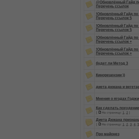
@Обновлённый Гайд по
Перечень ссылок
!Обновлённый Гайд по
Перечень ссылок 5
!Обновлённый Гайд по
Перечень ссылок 5
!Обновлённый Гайд по
Перечень ссылок +
!Обновлённый Гайд по
Перечень ссылок +
будет ли Метод 3
Кинорецензии ))
диета дюкана и вегета
Мнения о ягодах Годжи
Как сделать похуден
[
На страницу:
1
,
2
]
Диета Дюкана признан
[
На страницу:
1
,
2
,
3
,
4
,
Про майонез