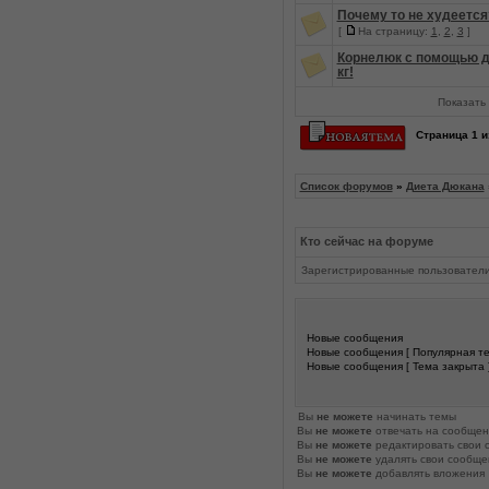
Почему то не худеется
[
На страницу:
1
,
2
,
3
]
Корнелюк с помощью д
кг!
Показать 
Страница
1
и
Список форумов
»
Диета Дюкана
Кто сейчас на форуме
Зарегистрированные пользовател
Новые сообщения
Новые сообщения [ Популярная те
Новые сообщения [ Тема закрыта 
Вы
не можете
начинать темы
Вы
не можете
отвечать на сообщен
Вы
не можете
редактировать свои 
Вы
не можете
удалять свои сообще
Вы
не можете
добавлять вложения