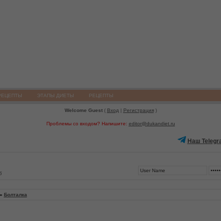
РЕЦЕПТЫ
ЭТАПЫ ДИЕТЫ
РЕЦЕПТЫ
Welcome Guest
(
Вход
|
Регистрация
)
Проблемы со входом? Напишите:
editor@dukandiet.ru
Наш Telegr
5
»
Болталка