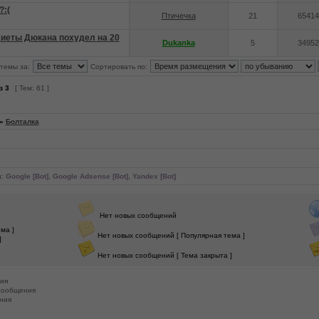
?:(
Птичечка
21
65414
иеты Дюкана похудел на 20
Dukanka
5
34952
темы за:
Сортировать по:
з
3
[ Тем: 61 ]
»
Болталка
и:
Google [Bot]
,
Google Adsense [Bot]
,
Yandex [Bot]
Нет новых сообщений
ма ]
Нет новых сообщений [ Популярная тема ]
]
Нет новых сообщений [ Тема закрыта ]
ия
сообщения
ния