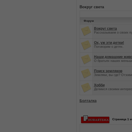
Вокруг света
Форум
Вокруг света
Рассказываем о своих п
Ох, уж эти детки!
Поговорим о детях.
Наши домашние жив
О братьях наших меньш
Поиск земляков
Земляки, вы где? Отзови
Хобби
Делимся своими интерес
Болталка
Страница
1
и