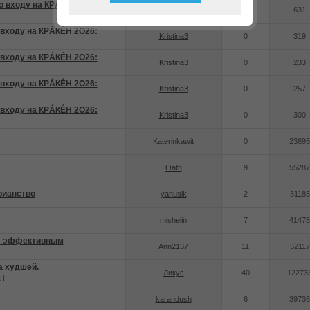
 входу на КРÁКÉН 2O26:
Kristina3
0
631
 входу на КРÁКÉН 2O26:
Kristina3
0
319
 входу на КРÁКÉН 2O26:
Kristina3
0
233
 входу на КРÁКÉН 2O26:
Kristina3
0
257
 входу на КРÁКÉН 2O26:
Kristina3
0
300
Katerinkawit
0
23695
Oath
9
55287
рианство
yanusik
2
31185
mishelin
7
41475
ие эффективным
Ann2137
11
52117
а худшей.
Ликус
40
12273
5
]
karandush
6
39736