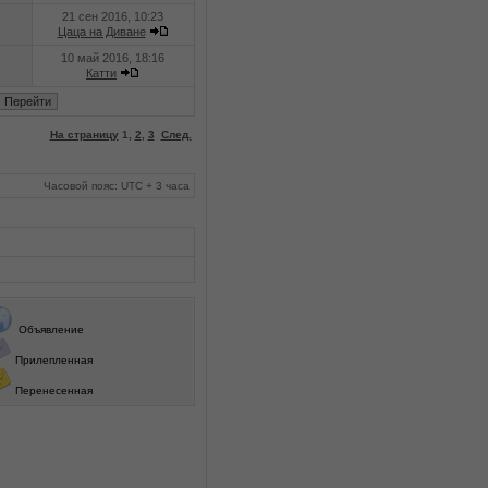
21 сен 2016, 10:23
Цаца на Диване
10 май 2016, 18:16
Катти
На страницу
1
,
2
,
3
След.
Часовой пояс: UTC + 3 часа
Объявление
Прилепленная
Перенесенная