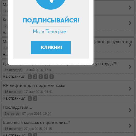
Массажеры для лица - опыт применения?
7 ответов
26 июл 2016, 11:49
Кофейный скраб против обвисания кожи
75 ответов
02 июн 2016, 23:54
На страницу:
...
1
6
7
8
Массаж для лица и тела "Асахи" от Ю.Танаки(фото результатов)
68 ответов
27 май 2016, 14:54
На страницу:
...
1
5
6
7
Девушки, как при похудении сохранить красивую грудь?!!
47 ответов
10 май 2016, 17:41
На страницу:
1
2
3
4
5
RF лифтинг для подтяжки кожи
15 ответов
17 мар 2016, 01:41
На страницу:
1
2
Последствия...
2 ответов
07 фев 2016, 19:04
Баночный массаж от целлюлита?
15 ответов
27 дек 2015, 21:15
На страницу:
1
2