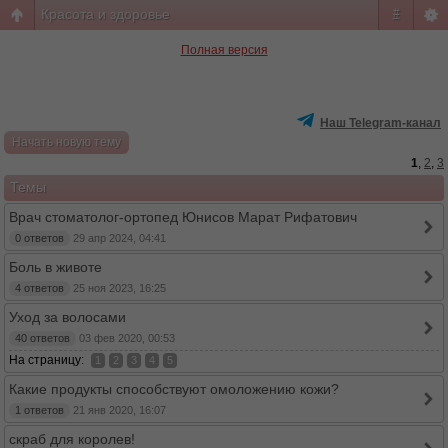
Красота и здоровье
#
Полная версия
Наш Telegram-канал
Начать новую тему
1
,
2
,
3
Темы
Врач стоматолог-ортопед Юнисов Марат Рифатович
0 ответов
29 апр 2024, 04:41
Боль в животе
4 ответов
25 ноя 2023, 16:25
Уход за волосами
40 ответов
03 фев 2020, 00:53
На страницу:
1
2
3
4
5
Какие продукты способствуют омоложению кожи?
1 ответов
21 янв 2020, 16:07
скраб для королев!