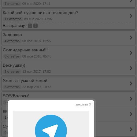
7 ответов
09 янв 2020, 17:11
Какой чай лучше пить в течение дня?
17 ответов
09 янв 2020, 17:07
На страницу:
1
2
Задержка
4 ответов
08 ноя 2018, 19:55
Скипидарные ванны!!!
8 ответов
08 июн 2018, 05:45
Веснушки))
3 ответов
13 ноя 2017, 17:02
Уход за тусклой кожей
3 ответов
22 мар 2017, 10:43
SOS!Волосы!
9 ответов
22 сен 2016, 13:58
закрыть X
варикоз
1 ответов
23 авг 2016, 12:06
Сухая кожа
9 ответов
17 авг 2016, 18:35