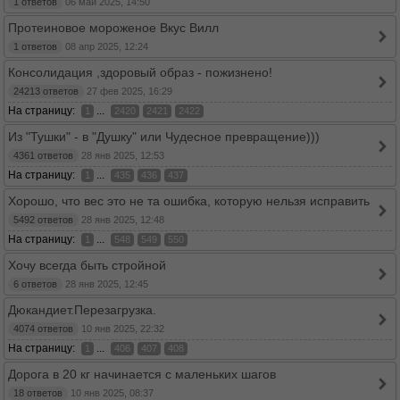
1 ответов
06 май 2025, 14:50
Протеиновое мороженое Вкус Вилл
1 ответов
08 апр 2025, 12:24
Консолидация ,здоровый образ - пожизнено!
24213 ответов
27 фев 2025, 16:29
На страницу:
...
1
2420
2421
2422
Из "Тушки" - в "Душку" или Чудесное превращение)))
4361 ответов
28 янв 2025, 12:53
На страницу:
...
1
435
436
437
Хорошо, что вес это не та ошибка, которую нельзя исправить
5492 ответов
28 янв 2025, 12:48
На страницу:
...
1
548
549
550
Хочу всегда быть стройной
6 ответов
28 янв 2025, 12:45
Дюкандиет.Перезагрузка.
4074 ответов
10 янв 2025, 22:32
На страницу:
...
1
406
407
408
Дорога в 20 кг начинается с маленьких шагов
18 ответов
10 янв 2025, 08:37