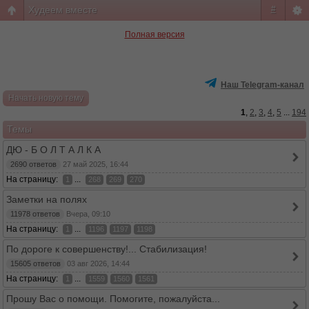
Худеем вместе
#
Полная версия
Наш Telegram-канал
Начать новую тему
1
,
2
,
3
,
4
,
5
...
194
Темы
ДЮ - Б О Л Т А Л К А
2690 ответов
27 май 2025, 16:44
На страницу:
...
1
268
269
270
Заметки на полях
11978 ответов
Вчера, 09:10
На страницу:
...
1
1196
1197
1198
По дороге к совершенству!... Стабилизация!
15605 ответов
03 авг 2026, 14:44
На страницу:
...
1
1559
1560
1561
Пpoшу Вac о пoмoщи. Помогите, пожалуйста...