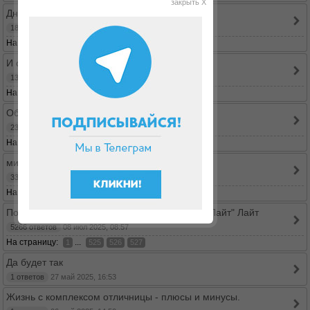
закрыть X
Дневничок
18 ответов
05 ноя 2025, 16:37
На страницу:
1
2
И снова здравствуйте!
131 ответов
03 окт 2025, 07:50
На страницу:
...
1
12
13
14
Обратный отсчет и работа над ошибками
2335 ответов
09 авг 2025, 06:42
На страницу:
...
1
232
233
234
минус 45 буду ягодка опять
3368 ответов
09 июл 2025, 13:31
На страницу:
...
1
335
336
337
Понедельник начинается в субботу или "Дю Лайт" Лайт
5266 ответов
08 июл 2025, 08:57
На страницу:
...
1
525
526
527
Да будет так
1 ответов
27 май 2025, 16:53
Жизнь с комплексом отличницы - плюсы и минусы.