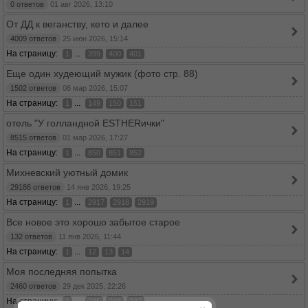
0 ответов
01 авг 2026, 13:10
От ДД к веганству, кето и далее
4009 ответов
25 июн 2026, 15:14
На страницу:
...
1
399
400
401
Еще один худеющий мужик (фото стр. 88)
1502 ответов
08 мар 2026, 15:07
На страницу:
...
1
149
150
151
отель "У голландной ESTHERички"
8515 ответов
01 мар 2026, 17:27
На страницу:
...
1
850
851
852
Михневский уютный домик
29186 ответов
14 янв 2026, 19:25
На страницу:
...
1
2917
2918
2919
Все новое это хорошо забытое старое
132 ответов
11 янв 2026, 11:44
На страницу:
...
1
12
13
14
Моя последняя попытка
2460 ответов
29 дек 2025, 22:26
На страницу:
...
1
245
246
247