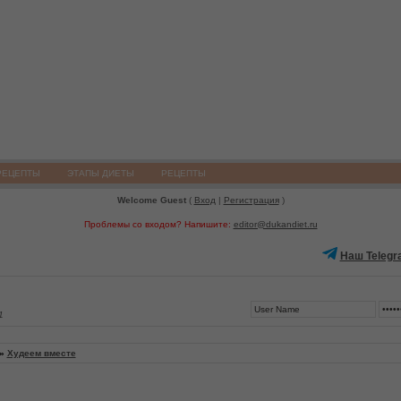
РЕЦЕПТЫ
ЭТАПЫ ДИЕТЫ
РЕЦЕПТЫ
Welcome Guest
(
Вход
|
Регистрация
)
Проблемы со входом? Напишите:
editor@dukandiet.ru
Наш Telegr
1
»
Худеем вместе