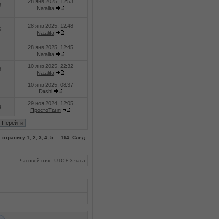
28 янв 2025, 12:53
9
Natalita
28 янв 2025, 12:48
6
Natalita
28 янв 2025, 12:45
Natalita
10 янв 2025, 22:32
8
Natalita
10 янв 2025, 08:37
Dashi
29 ноя 2024, 12:05
4
ПростоТаня
 страницу
1
,
2
,
3
,
4
,
5
...
194
След.
Часовой пояс: UTC + 3 часа