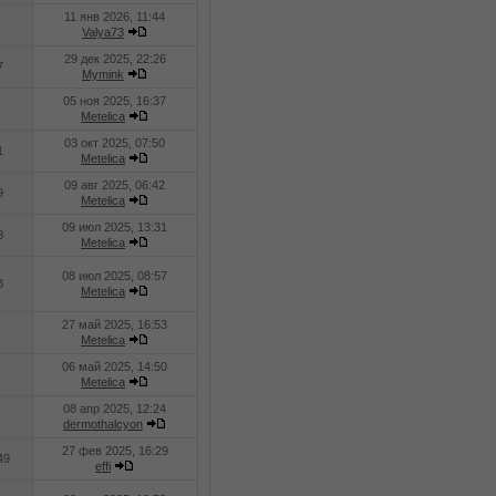
11 янв 2026, 11:44
Valya73
29 дек 2025, 22:26
7
Mymink
05 ноя 2025, 16:37
Metelica
03 окт 2025, 07:50
1
Metelica
09 авг 2025, 06:42
9
Metelica
09 июл 2025, 13:31
8
Metelica
08 июл 2025, 08:57
3
Metelica
27 май 2025, 16:53
Metelica
06 май 2025, 14:50
Metelica
08 апр 2025, 12:24
dermothalcyon
27 фев 2025, 16:29
49
effi