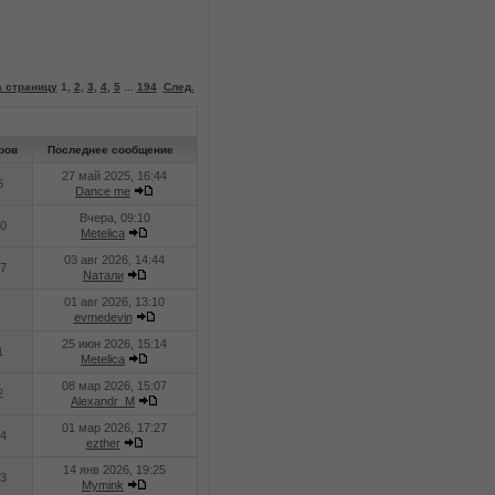
 страницу
1
,
2
,
3
,
4
,
5
...
194
След.
ров
Последнее сообщение
27 май 2025, 16:44
6
Dance me
Вчера, 09:10
0
Metelica
03 авг 2026, 14:44
7
Nатали
01 авг 2026, 13:10
evmedevin
25 июн 2026, 15:14
1
Metelica
08 мар 2026, 15:07
2
Alexandr_M
01 мар 2026, 17:27
4
ezther
14 янв 2026, 19:25
3
Mymink