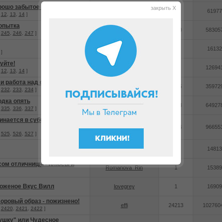
рошо забытое старое
закрыть X
Valya73
132
61977
.
12
,
13
,
14
]
опытка
Larisakisa
2460
58305
.
245
,
246
,
247
]
NoName365
18
16132
]
уйте!
Surova
131
12694
.
12
,
13
,
14
]
 и работа над ошибками
Надюшка
2335
35972
.
232
,
233
,
234
]
одка опять
Tatik22
3368
64927
.
335
,
336
,
337
]
инается в субботу или "Дю
Natalita
5266
96655
.
525
,
526
,
527
]
Dance me
1
14813
сом отличницы - плюсы и
Romanova_Rin
1
15389
оженое Вкус Вилл
lovegrey
1
16909
оровый образ - пожизнено!
effi
24213
102760
.
2420
,
2421
,
2422
]
Душку" или Чудесное