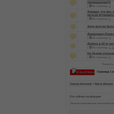
превращение)))
[
На страницу:
1
..
Хорошо, что вес 
нельзя исправит
[
На страницу:
1
..
Хочу всегда быть
Дюкандиет.Перез
[
На страницу:
1
..
Дорога в 20 кг н
[
На страницу:
1
,
2
Не будем отклад
[
На страницу:
1
..
Показать 
Страница
1
и
Список форумов
»
Диета Дюкана
Кто сейчас на форуме
Зарегистрированные пользовател