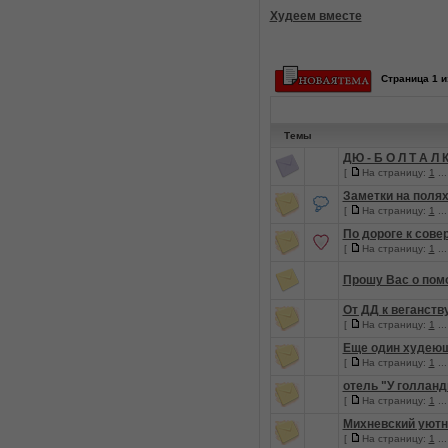
Худеем вместе
Страница
1
и
Темы
ДЮ - Б О Л Т А Л 
[
На страницу:
1
..
Заметки на поля
[
На страницу:
1
..
По дороге к сове
[
На страницу:
1
..
Пpoшу Вac о пoмo
От ДД к веганству
[
На страницу:
1
..
Еще один худеющи
[
На страницу:
1
..
отель "У голлан
[
На страницу:
1
..
Михневский уют
[
На страницу:
1
..