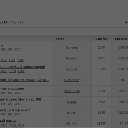
з
194
[ Тем: 4831 ]
На
Автор
Ответов
Просмот
К А
Ветлана
2690
84686
.
268
,
269
,
270
]
х
Metelica
11978
263620
.
1196
,
1197
,
1198
]
ршенству!... Стабилизация!
Nатали
15605
220439
.
1559
,
1560
,
1561
]
щи. Помогите, пожалуйста...
evmedevin
0
846
, кето и далее
elena12345
4009
70488
.
399
,
400
,
401
]
й мужик (фото стр. 88)
Scarab
1502
40992
.
149
,
150
,
151
]
дной ESTHERички"
ezther
8515
182263
.
850
,
851
,
852
]
ный домик
Mymink
29186
417454
.
2917
,
2918
,
2919
]