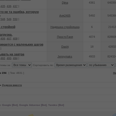
Djina
4361
64035
.
435
,
436
,
437
]
это не та ошибка, которую
ь
Аля2405
5492
54536
.
548
,
549
,
550
]
 стройной
Надюшка стройняшка
6
21412
агрузка.
ПростоТаня
4074
82860
.
406
,
407
,
408
]
ачинается с маленьких шагов
Dashi
18
42832
]
ывать на завтра
Jennymaks
4933
82432
.
492
,
493
,
494
]
темы за:
Сортировать по:
з
194
[ Тем: 4831 ]
На
»
Худеем вместе
и:
Google [Bot]
,
Google Adsense [Bot]
,
Yandex [Bot]