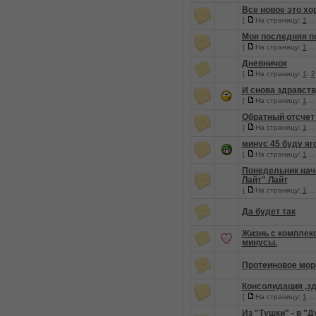
Все новое это хо
[
На страницу:
1
..
Моя последняя п
[
На страницу:
1
..
Дневничок
[
На страницу:
1
,
2
И снова здравств
[
На страницу:
1
..
Обратный отсчет
[
На страницу:
1
..
минус 45 буду яг
[
На страницу:
1
..
Понедельник нач
Лайт" Лайт
[
На страницу:
1
..
Да будет так
Жизнь с комплек
минусы.
Протеиновое мор
Консолидация ,зд
[
На страницу:
1
..
Из "Тушки" - в "