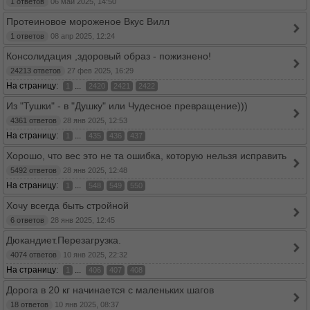
1 ответов
06 май 2025, 14:50
Протеиновое мороженое Вкус Вилл
1 ответов
08 апр 2025, 12:24
Консолидация ,здоровый образ - пожизнено!
24213 ответов
27 фев 2025, 16:29
На страницу:
...
1
2420
2421
2422
Из "Тушки" - в "Душку" или Чудесное превращение)))
4361 ответов
28 янв 2025, 12:53
На страницу:
...
1
435
436
437
Хорошо, что вес это не та ошибка, которую нельзя исправить
5492 ответов
28 янв 2025, 12:48
На страницу:
...
1
548
549
550
Хочу всегда быть стройной
6 ответов
28 янв 2025, 12:45
Дюкандиет.Перезагрузка.
4074 ответов
10 янв 2025, 22:32
На страницу:
...
1
406
407
408
Дорога в 20 кг начинается с маленьких шагов
18 ответов
10 янв 2025, 08:37