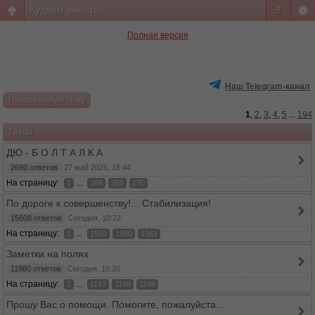
Худеем вместе
#
Полная версия
Наш Telegram-канал
Начать новую тему
1
,
2
,
3
,
4
,
5
...
194
Темы
ДЮ - Б О Л Т А Л К А
2690 ответов
27 май 2025, 16:44
На страницу:
...
1
268
269
270
По дороге к совершенству!... Стабилизация!
15608 ответов
Сегодня, 10:22
На страницу:
...
1
1559
1560
1561
Заметки на полях
11980 ответов
Сегодня, 10:20
На страницу:
...
1
1197
1198
1199
Пpoшу Вac о пoмoщи. Помогите, пожалуйста...