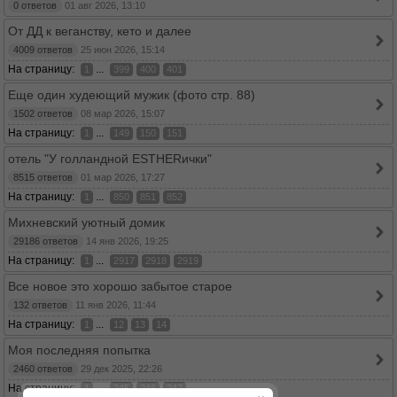
0 ответов
01 авг 2026, 13:10
От ДД к веганству, кето и далее
4009 ответов
25 июн 2026, 15:14
На страницу:
...
1
399
400
401
Еще один худеющий мужик (фото стр. 88)
1502 ответов
08 мар 2026, 15:07
На страницу:
...
1
149
150
151
отель "У голландной ESTHERички"
8515 ответов
01 мар 2026, 17:27
На страницу:
...
1
850
851
852
Михневский уютный домик
29186 ответов
14 янв 2026, 19:25
На страницу:
...
1
2917
2918
2919
Все новое это хорошо забытое старое
132 ответов
11 янв 2026, 11:44
На страницу:
...
1
12
13
14
Моя последняя попытка
2460 ответов
29 дек 2025, 22:26
На страницу:
...
1
245
246
247