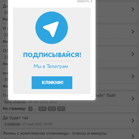
закрыть X
Дневничок
18 ответов
05 ноя 2025, 16:37
На страницу:
1
2
И снова здравствуйте!
131 ответов
03 окт 2025, 07:50
На страницу:
...
1
12
13
14
Обратный отсчет и работа над ошибками
2335 ответов
09 авг 2025, 06:42
На страницу:
...
1
232
233
234
минус 45 буду ягодка опять
3368 ответов
09 июл 2025, 13:31
На страницу:
...
1
335
336
337
Понедельник начинается в субботу или "Дю Лайт" Лайт
5266 ответов
08 июл 2025, 08:57
На страницу:
...
1
525
526
527
Да будет так
1 ответов
27 май 2025, 16:53
Жизнь с комплексом отличницы - плюсы и минусы.