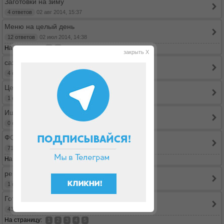
Заготовки на зиму
4 ответов
02 авг 2014, 15:37
Меню на целый день
12 ответов
02 июл 2014, 14:38
На страницу:
1
2
закрыть X
сахзам и выпечка
4 ответов
21 июн 2014, 18:30
Целиакия
1 ответов
08 май 2014, 12:08
Ищу рецепт пряного хлеба
0 ответов
03 май 2014, 21:32
ФОТОотчет - Ваш завтрак!
71 ответов
29 апр 2014, 17:33
На страницу:
...
1
6
7
8
рецепт плавленного сыра
1 ответов
11 мар 2014, 22:40
Готовим в мультиварке
43 ответов
22 фев 2014, 21:08
На страницу:
1
2
3
4
5