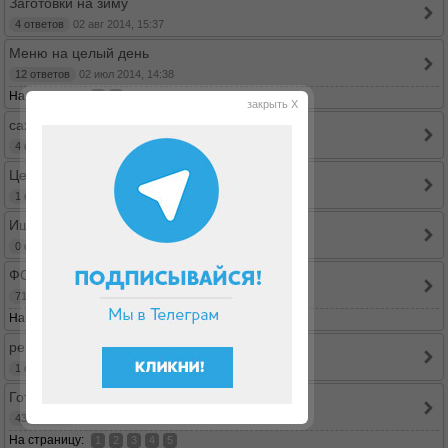
Заготовки на зиму
4 ответов
02 авг 2014, 15:37
Меню на целый день
12 ответов
02 июл 2014, 14:38
На страницу:
1
2
закрыть X
сахзам и выпечка
4 ответов
21 июн 2014, 18:30
Целиакия
1 ответов
08 май 2014, 12:08
Ищу рецепт пряного хлеба
0 ответов
03 май 2014, 21:32
ФОТОотчет - Ваш завтрак!
71 ответов
29 апр 2014, 17:33
На страницу:
...
1
6
7
8
рецепт плавленного сыра
1 ответов
11 мар 2014, 22:40
Готовим в мультиварке
43 ответов
22 фев 2014, 21:08
На страницу:
1
2
3
4
5