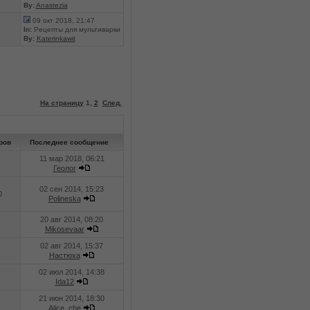
By:
Anastezia
09 окт 2018, 21:47
In:
Рецепты для мультиварки
By:
Katerinkawit
На страницу
1
,
2
След.
ров
Последнее сообщение
11 мар 2018, 06:21
Геолог
02 сен 2014, 15:23
0
Polineska
20 авг 2014, 08:20
Mikosevaar
02 авг 2014, 15:37
Настюха
02 июл 2014, 14:38
Ida12
21 июн 2014, 18:30
Alice_che