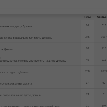
Темы
Сообще
66
316
ованных под диету Дюкана.
346
1617
рые блюда, подходящие для диеты Дюкана.
68
210
еты Дюкана.
ы
45
212
бродов, которые можно употреблять на диете Дюкана.
208
2603
всех фаз диеты Дюкана.
17
50
соусов для диеты Дюкана.
19
70
ки, разрешенные на диете Дюкана.
21
107
 которые можно готовить в микроволновой печи.