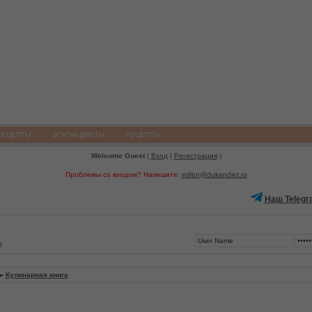
РЕЦЕПТЫ
ЭТАПЫ ДИЕТЫ
РЕЦЕПТЫ
Welcome Guest
(
Вход
|
Регистрация
)
Проблемы со входом? Напишите:
editor@dukandiet.ru
Наш Telegr
8
»
Кулинарная книга