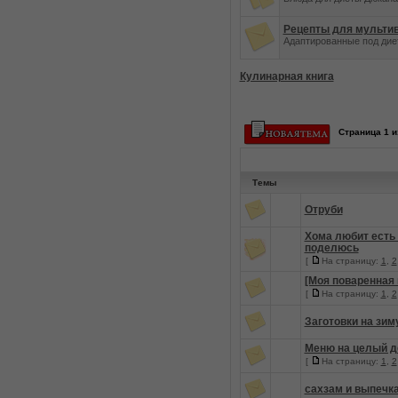
Рецепты для мульти
Адаптированные под диет
Кулинарная книга
Страница
1
и
Темы
Отруби
Хома любит есть 
поделюсь
[
На страницу:
1
,
2
[Моя поваренная 
[
На страницу:
1
,
2
Заготовки на зим
Меню на целый д
[
На страницу:
1
,
2
сахзам и выпечк