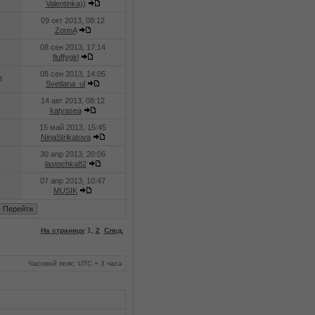
Valentinka))
09 окт 2013, 08:12
ZorinA
08 сен 2013, 17:14
fluffygirl
08 сен 2013, 14:05
3
Svetlana_ul
14 авг 2013, 08:12
katyasea
15 май 2013, 15:45
NinaStrikatova
30 апр 2013, 20:06
lastochka82
07 апр 2013, 10:47
MUSIK
На страницу
1
,
2
След.
Часовой пояс: UTC + 3 часа