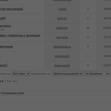
птом пельменей.
ZorinA
2
36896
жаЯ!
fluffygirl
2
36758
есерты
Eкaterina
20
10238
,
3
]
овке- сковорода с водяным
katyasea
0
33772
 молоком
NinaStrikatova
2
41552
л
lastochka82
1
34612
цепт!
Алёнушка24
9
52987
темы за:
Сортировать по:
з
2
[ Тем: 49 ]
»
Кулинарная книга