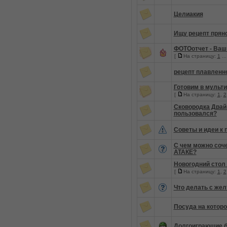
Целиакия
Ищу рецепт прян
ФОТОотчет - Ваш 
[
На страницу:
1
..
рецепт плавленн
Готовим в мульт
[
На страницу:
1
,
2
Сковородка Драй К
пользовался?
Советы и идеи к 
С чем можно соч
АТАКЕ?
Новогодний стол
[
На страницу:
1
,
2
Что делать с же
Посуда на котор
Долгоиграющие 