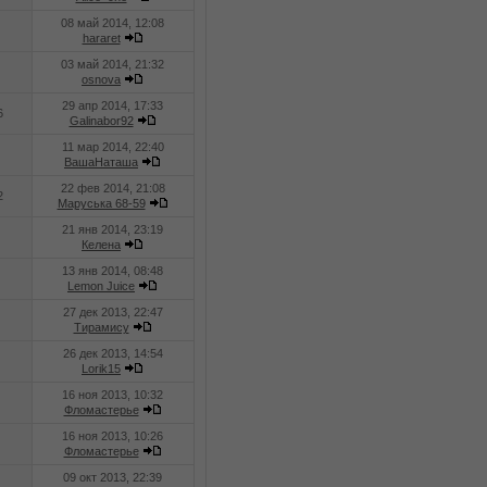
08 май 2014, 12:08
hararet
03 май 2014, 21:32
osnova
29 апр 2014, 17:33
6
Galinabor92
11 мар 2014, 22:40
ВашаНаташа
22 фев 2014, 21:08
2
Маруська 68-59
21 янв 2014, 23:19
Келена
13 янв 2014, 08:48
Lemon Juice
27 дек 2013, 22:47
Тирамису
26 дек 2013, 14:54
Lorik15
16 ноя 2013, 10:32
Фломастерье
16 ноя 2013, 10:26
Фломастерье
09 окт 2013, 22:39