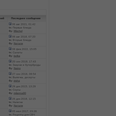
ний
Последнее сообщение
06 авг 2021, 01:42
In:
Первые блюда
By:
Mischel
06 авг 2018, 07:20
In:
Вторые блюда
By:
Nатали
08 фев 2022, 15:05
In:
Салаты
By:
belka
20 сен 2019, 17:43
In:
Закуски и бутерброды
By:
Naino
27 сен 2018, 08:54
In:
Выпечка, десерты
By:
irisha
29 дек 2015, 13:29
In:
Соусы
By:
milanna90
26 дек 2018, 12:15
In:
Напитки
By:
Nатали
05 июл 2017, 23:26
In:
Рецепты для СВЧ