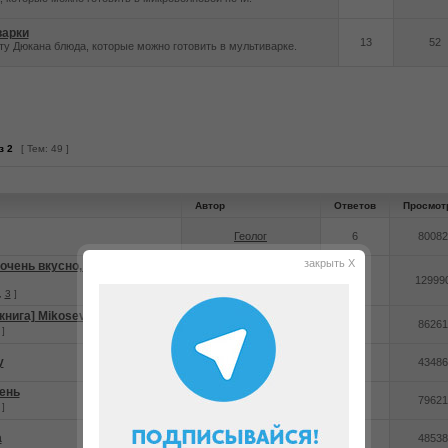
варки
13
52
у Дюкана блюда, которые можно готовить в мультиварке.
з
2
[ Тем: 49 ]
Автор
Ответов
Просмот
Геолог
6
80082
закрыть X
очень вкусно, заходите
Хома
25
12999
,
3
]
книга] Mikosevaar
Mikosevaar
13
86261
]
у
Настюха
4
43486
ень
CBeTKa
12
79621
]
а
Alice_che
4
48538