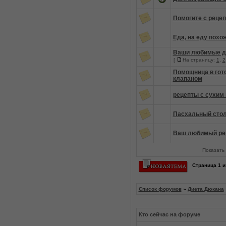
Помогите с реце
Еда, на еду похо
Ваши любимые д
[
На страницу:
1
,
2
Помощница в гот
клапаном
рецепты с сухим
Пасхальный сто
Ваш любимый ре
Показать 
Страница
1
и
Список форумов
»
Диета Дюкана
Кто сейчас на форуме