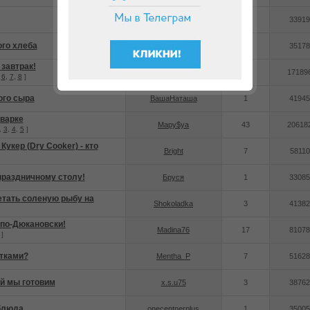
Наталья1974
1
33919
ого хлеба
osnova
0
35178
завтрак!
Avellia
71
17189
.
6
,
7
,
8
]
ого сыра
ВашаНаташа
1
41945
иварке
Мару$ya
43
20618
,
3
,
4
,
5
]
укер (Dry Cooker) - кто
Bright
7
58110
праздничному столу!
Бруся
1
33085
етать соленую рыбу на
Shokoladka
3
41382
 по-Дюкановски!
Madina76
17
81078
]
лтками?
Mentha_P
7
51628
ой мы готовим
x.s.u75
3
38762
блюда
onecentnerplus
1
35005