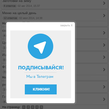
Заготовки на зиму
4 ответов
02 авг 2014, 15:37
Меню на целый день
12 ответов
02 июл 2014, 14:38
На страницу:
1
2
закрыть X
сахзам и выпечка
4 ответов
21 июн 2014, 18:30
Целиакия
1 ответов
08 май 2014, 12:08
Ищу рецепт пряного хлеба
0 ответов
03 май 2014, 21:32
ФОТОотчет - Ваш завтрак!
71 ответов
29 апр 2014, 17:33
На страницу:
...
1
6
7
8
рецепт плавленного сыра
1 ответов
11 мар 2014, 22:40
Готовим в мультиварке
43 ответов
22 фев 2014, 21:08
На страницу:
1
2
3
4
5