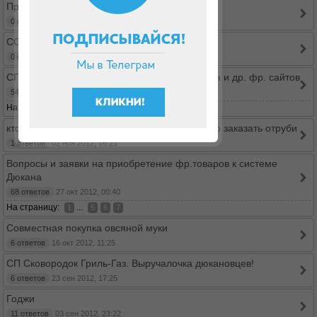
Продукты для Диеты Дюкана в Тамбове
0 ответов
30 окт 2013, 13:33
СОМ 1,5% Ростов-на-Дону
0 ответов
18 июл 2013, 10:42
СП по приобретению товаров с сайта Дюкана и др. фр. сайтов
54 ответов
05 дек 2012, 20:38
На страницу:
...
1
4
5
6
кто-нибудь из краснодара не хочет совместно заказать отруби
1 ответов
02 ноя 2012, 16:21
Вопросы и заявки на приобретение фр.товаров к системе
Дюкана
68 ответов
27 окт 2012, 00:40
На страницу:
...
1
5
6
7
Совместная покупка овсяной муки
6 ответов
16 окт 2012, 11:25
СП Сковородок Гриль-Газ. Выручалочка дюкановцев!
6 ответов
23 сен 2012, 17:25
Годжи
11 ответов
03 сен 2012, 23:22