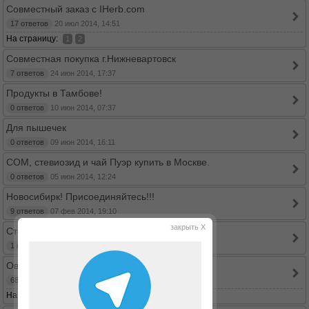
Совместный заказ с IHerb.com
17 ответов
20 июл 2014, 14:51
На страницу:
1
2
Совместная покупка г.Нижневартовск
7 ответов
24 июн 2014, 17:37
Продукты в Тамбове!
0 ответов
10 июн 2014, 07:37
Для пышечек
0 ответов
09 июн 2014, 16:11
СОМ, стевиозид и чай Пуэр купить в Москве.
0 ответов
05 июн 2014, 12:24
Новосибирк! Присоединяйтесь!!!
9 ответов
07 фев 2014, 19:10
закрыть X
Стевиозид SWETA в Москве
1 ответов
01 дек 2013, 15:14
Овсяные отруби в Саратове.
68 ответов
17 ноя 2013, 14:09
На страницу:
...
1
5
6
7