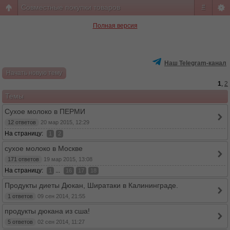
Совместные покупки товаров
#
Полная версия
Наш Telegram-канал
Начать новую тему
1
,
2
Темы
Сухое молоко в ПЕРМИ
12 ответов
20 мар 2015, 12:29
На страницу:
1
2
сухое молоко в Москве
171 ответов
19 мар 2015, 13:08
На страницу:
...
1
16
17
18
Продукты диеты Дюкан, Ширатаки в Калининграде.
1 ответов
09 сен 2014, 21:55
продукты дюкана из сша!
5 ответов
02 сен 2014, 11:27