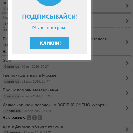
на повторной диете вес не уходит вообще
6 ответов
19 дек 2016, 15:41
Гадкий заменитель сахара, что делать...
12 ответов
19 дек 2016, 14:46
На страницу:
1
2
Без сахара спит мозг и не покидает чувство усталости...
10 ответов
07 сен 2016, 09:38
На страницу:
1
2
SOS
0 ответов
26 авг 2016, 15:27
Где покушать нам в Москве
6 ответов
21 июл 2016, 16:47
Прошу помочь вегетарианке
3 ответов
26 май 2016, 13:59
Делюсь опытом поездок на ВСЕ ВКЛЮЧЕНО курорты
22 ответов
20 апр 2016, 23:38
На страницу:
1
2
3
Диета Дюкана и беременность
83 ответов
22 мар 2016, 19:52