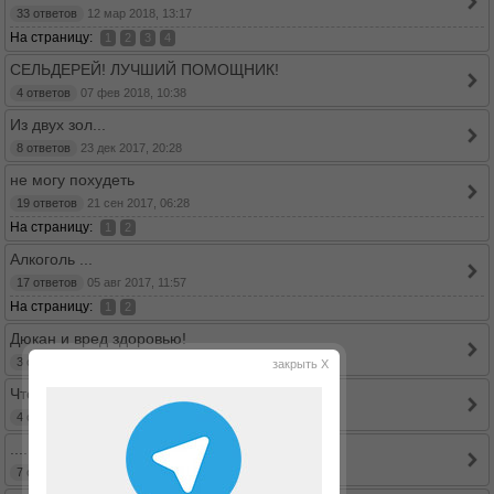
33 ответов
12 мар 2018, 13:17
На страницу:
1
2
3
4
СЕЛЬДЕРЕЙ! ЛУЧШИЙ ПОМОЩНИК!
4 ответов
07 фев 2018, 10:38
Из двух зол...
8 ответов
23 дек 2017, 20:28
не могу похудеть
19 ответов
21 сен 2017, 06:28
На страницу:
1
2
Алкоголь ...
17 ответов
05 авг 2017, 11:57
На страницу:
1
2
Дюкан и вред здоровью!
3 ответов
26 июл 2017, 22:28
закрыть X
Что приготовить с собой на работу?
4 ответов
07 апр 2017, 17:55
....КИЕВ....Давай дружить;)))
7 ответов
08 мар 2017, 13:34