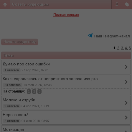
Советы худеющим
#
Полная версия
Наш Telegram-канал
Начать новую тему
1
,
2
,
3
,
4
,
5
Темы
Думаю про свои ошибки
1 ответов
27 апр 2026, 07:01
Как я справляюсь от неприятного запаха изо рта
24 ответов
14 фев 2026, 18:33
На страницу:
1
2
3
Молоко и отруби
2 ответов
04 ноя 2021, 10:19
Нервозность!
2 ответов
04 июн 2018, 08:07
Мотивация