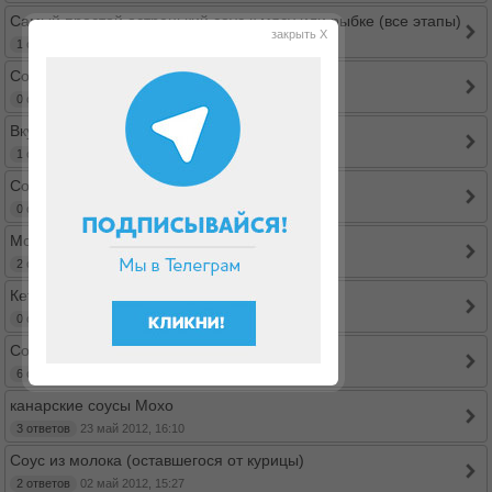
Самый простой остренький соус к мясу или рыбке (все этапы)
закрыть X
1 ответов
20 фев 2014, 11:52
Соус без заморочек
0 ответов
27 июн 2013, 09:31
Вкусная сметанка за 1 час!
1 ответов
27 мар 2013, 21:09
Соус ко всему (можно салатики заправлять)
0 ответов
25 мар 2013, 14:14
Мой любимый соус ко всему=)
2 ответов
26 фев 2013, 14:51
Кетчуп
0 ответов
17 июл 2012, 22:33
Соус к мясу
6 ответов
08 июн 2012, 17:12
канарские соусы Мохо
3 ответов
23 май 2012, 16:10
Соус из молока (оставшегося от курицы)
2 ответов
02 май 2012, 15:27