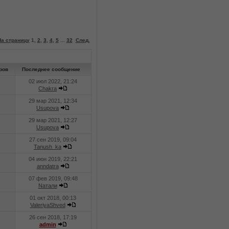
На страницу
1
,
2
,
3
,
4
,
5
...
32
След.
ров
Последнее сообщение
02 июл 2022, 21:24
Chakra
29 мар 2021, 12:34
Usupova
29 мар 2021, 12:27
Usupova
27 сен 2019, 09:04
Tanush_ka
04 июн 2019, 22:21
anndatra
07 фев 2019, 09:48
Nатали
01 окт 2018, 00:13
ValeriyaShved
26 сен 2018, 17:19
admin