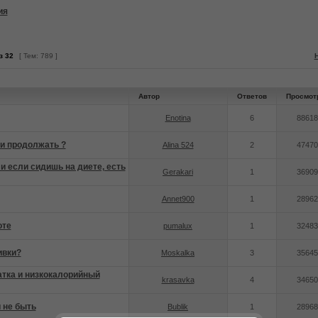
ия
з
32
[ Тем: 789 ]
Автор
Ответов
Просмот
Enotina
6
88618
ли продолжать ?
Alina 524
2
47470
и если сидишь на диете, есть
Gerakari
1
36909
Annet900
1
28962
оте
pumalux
1
32483
ивки?
Moskalka
3
35645
атка и низкокалорийный
krasavka
4
34650
и не быть
Bublik
1
28968