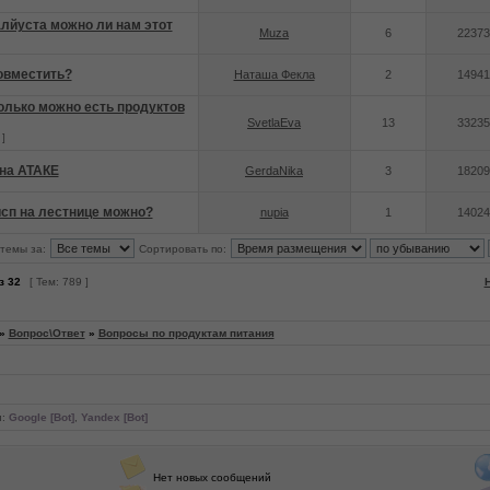
лйуста можно ли нам этот
Muza
6
22373
овместить?
Наташа Фекла
2
14941
олько можно есть продуктов
SvetlaEva
13
33235
]
 на АТАКЕ
GerdaNika
3
18209
исп на лестнице можно?
nupia
1
14024
темы за:
Сортировать по:
з
32
[ Тем: 789 ]
»
Вопрос\Ответ
»
Вопросы по продуктам питания
и:
Google [Bot]
,
Yandex [Bot]
Нет новых сообщений