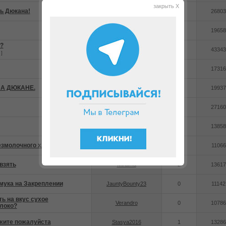
закрыть X
ь Дюкана!
GuT
1
26803
Kelly404
0
19658
?
surprizova
10
43343
]
Ninchen
0
17316
НА ДЮКАНЕ.
Наворочка
0
19937
Larisa20132013
6
27160
Ilana1955
2
13858
езмолочного хлеба?
Ilana1955
0
11066
 взять
Miriama
2
13617
мука на Закреплении
JauntyBounty23
0
11142
ь на вкус сухое
Verandro
0
10786
локо?
жите пожалуйста
Stasya2016
1
13286