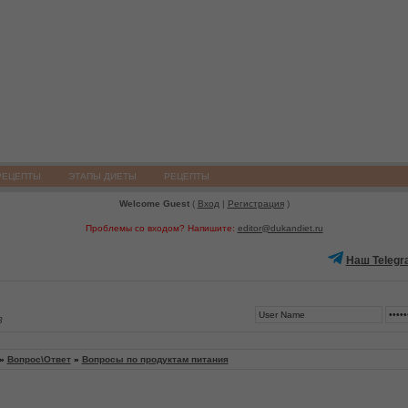
РЕЦЕПТЫ
ЭТАПЫ ДИЕТЫ
РЕЦЕПТЫ
Welcome Guest
(
Вход
|
Регистрация
)
Проблемы со входом? Напишите:
editor@dukandiet.ru
Наш Telegr
3
»
Вопрос\Ответ
»
Вопросы по продуктам питания