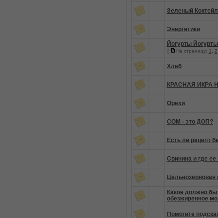
Зеленый Коктейл
Энергетики
Йогурты Йогурты
[
На страницу:
1
,
2
Хлеб
КРАСНАЯ ИКРА 
Орехи
СОМ - это ДОП?
Есть ли рецепт б
Свинина и где ее
Цельнозерновая 
Какое должно быт
обезжиренное мо
Помогите подска