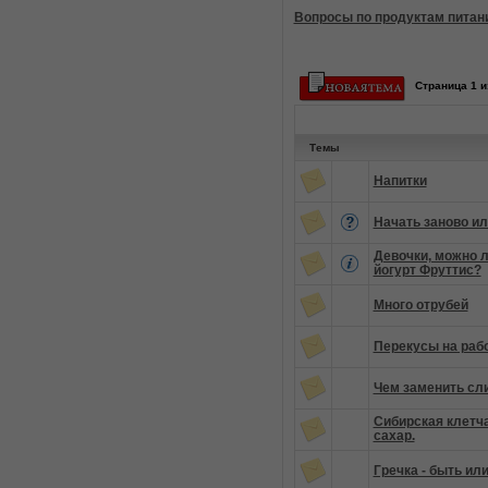
Вопросы по продуктам питан
Страница
1
и
Темы
Напитки
Начать заново и
Девочки, можно л
йогурт Фруттис?
Много отрубей
Перекусы на раб
Чем заменить сл
Сибирская клетч
сахар.
Гречка - быть ил