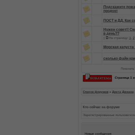
Подскажите пожа
продукт
ПОСТ и ДД. Как с
Нужен совет!! Ск
в день??
[
На страницу:
1
,
2
Морская капуста
сколько файн кр
Показать 
Страница
1
и
Список форумов
»
Диета Дюкана
Кто сейчас на форуме
Зарегистрированные пользовател
Новые сообщения