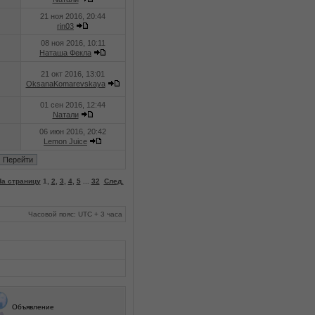
21 ноя 2016, 20:44
rin03
08 ноя 2016, 10:11
Наташа Фекла
21 окт 2016, 13:01
OksanaKomarevskaya
01 сен 2016, 12:44
Nатали
06 июн 2016, 20:42
Lemon Juice
На страницу
1
,
2
,
3
,
4
,
5
...
32
След.
Часовой пояс: UTC + 3 часа
Объявление