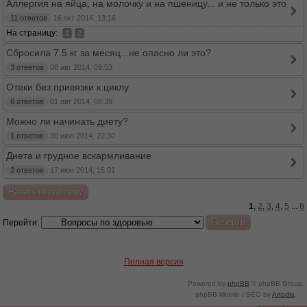
Аллергия на яйца, на молочку и на пшеницу... и не только это
11 ответов
16 окт 2014, 13:16
На страницу:
1
2
Сбросила 7.5 кг за месяц...не опасно ли это?
3 ответов
08 авг 2014, 09:53
Отеки без привязки к циклу
6 ответов
01 авг 2014, 08:39
Можно ли начинать диету?
1 ответов
30 июл 2014, 22:30
Диета и грудное вскармливание
3 ответов
17 июн 2014, 15:01
Начать новую тему
1
,
2
,
3
,
4
,
5
...
8
Перейти:
Полная версия
Powered by
phpBB
© phpBB Group.
phpBB Mobile / SEO by
Artodia
.