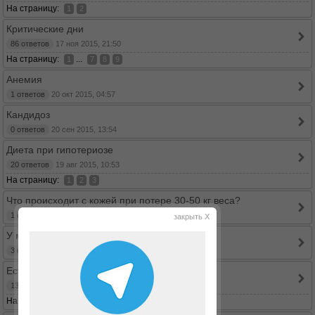
На страницу:
1
2
Критические дни
86 ответов
17 ноя 2015, 21:50
На страницу:
...
1
7
8
9
Анемия
1 ответов
20 окт 2015, 04:57
Кандидоз
0 ответов
20 сен 2015, 13:54
Диета при гипотериозе
20 ответов
19 авг 2015, 10:53
На страницу:
1
2
3
Что происходит с кожей при потере 30-50 кг веса?
1 ответов
16 июн 2015, 06:27
закрыть X
У многих запоры, а у меня наоборот...
3 ответов
27 апр 2015, 12:52
Есть ли кто на Эутироксе?
13 ответов
02 апр 2015, 22:00
На страницу:
1
2