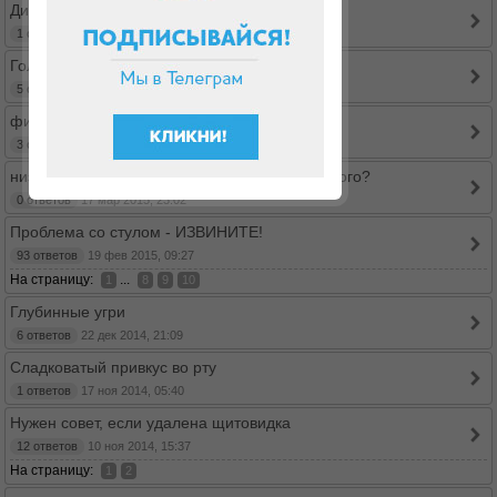
Диета Дюкана во время беременности
1 ответов
02 апр 2015, 13:39
Головные боли
5 ответов
01 апр 2015, 04:51
фибромиома
3 ответов
23 мар 2015, 17:55
низкое давление вследствие диеты, было у кого?
0 ответов
17 мар 2015, 23:02
Проблема со стулом - ИЗВИНИТЕ!
93 ответов
19 фев 2015, 09:27
На страницу:
...
1
8
9
10
Глубинные угри
6 ответов
22 дек 2014, 21:09
Сладковатый привкус во рту
1 ответов
17 ноя 2014, 05:40
Нужен совет, если удалена щитовидка
12 ответов
10 ноя 2014, 15:37
На страницу:
1
2