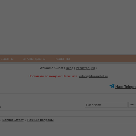
РЕЦЕПТЫ
ЭТАПЫ ДИЕТЫ
РЕЦЕПТЫ
Welcome Guest
(
Вход
|
Регистрация
)
Проблемы со входом? Напишите:
editor@dukandiet.ru
Наш Telegr
3
»
Вопрос\Ответ
»
Разные вопросы