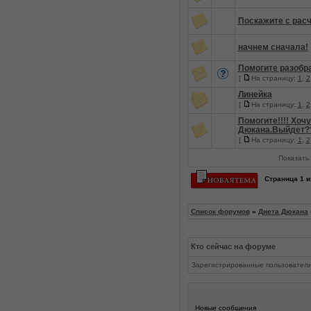
Поскажите с рас
начнем сначала!
Помогите разобрат
[
На страницу:
1
,
2
Линейка
[
На страницу:
1
,
2
Помогите!!!! Хочу
Дюкана.Выйдет?
[
На страницу:
1
,
2
Показать 
Страница
1
и
Список форумов
»
Диета Дюкана
Кто сейчас на форуме
Зарегистрированные пользовател
Новые сообщения