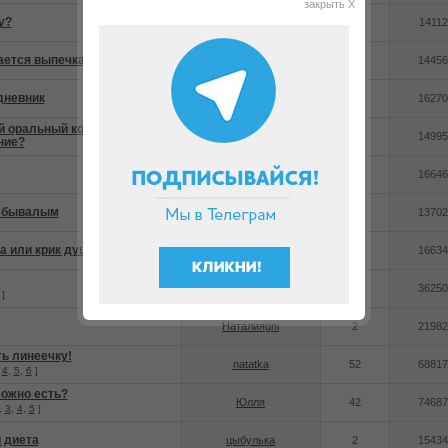
закрыть X
у?
ПростоТаня
1
14112
ается выпечка
sjuit
2
14456
дневник
Анна 1985
2
16270
 оральный контрацептив и
vinolga
0
14995
ние?
Mary2107
2
16646
к бывалым
ircheg
1
13702
 или крик души.
ircheg
4
16634
mash1982
15
36250
]
Наталияgni
2
21982
ь линеечку!
natatka
52
68817
.
4
,
5
,
6
]
можно есть?
Юлля
42
74687
,
3
,
4
,
5
]
 диета
цыбулька
2
15434