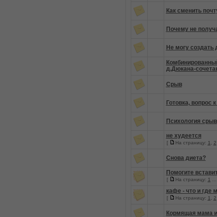
Как сменить почт
Почему не получ
Не могу создать 
Комбинированный
д.Дюкана-сочета
Срыв
Готовка, вопрос 
Психология срыва
не худеется
[
На страницу:
1
,
2
Снова диета?
Помогите вставит
[
На страницу:
1
..
кафе - что и где 
[
На страницу:
1
,
2
Кормящая мама и