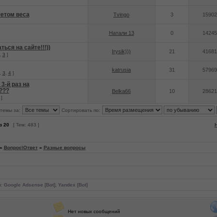
четом веса
Tvingo
3
15902
Натали 13
0
14245
ься на сайте!!!))
Irysik)))
21
41681
,
3
]
katrusia
31
57969
,
3
,
4
]
 3-й раз на
???
Belka66
10
28621
]
темы за:
Сортировать по:
з
20
[ Тем: 483 ]
»
Вопрос\Ответ
»
Разные вопросы
и:
Google Adsense [Bot]
,
Yandex [Bot]
Нет новых сообщений