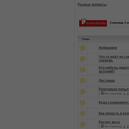
Разные вопросы
Страница
1
и
Темы
Избранное
Что то идёт не со
энергии.
Кто-нибудь практ
калорий?
Лестница
Повторная попыт
[
На страницу:
1
,
2
Куда сохраняютс
Как попасть в ку
Расчет веса
[
На страницу:
1
,
2