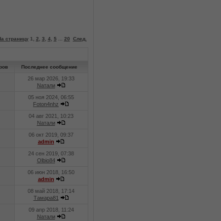
На страницу
1
,
2
,
3
,
4
,
5
...
20
След.
ров
Последнее сообщение
26 мар 2026, 19:33
Nатали
05 ноя 2024, 06:55
Foton4nhz
04 авг 2021, 10:23
Nатали
06 окт 2019, 09:37
admin
24 сен 2019, 07:38
Olbio84
06 июн 2018, 16:50
admin
08 май 2018, 17:14
Тамара81
09 апр 2018, 11:24
Nатали