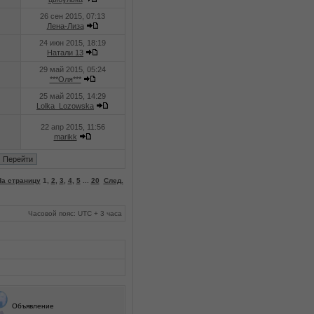
26 сен 2015, 07:13
Лена-Лиза
24 июн 2015, 18:19
Натали 13
29 май 2015, 05:24
***Оля***
25 май 2015, 14:29
Lolka_Lozowska
22 апр 2015, 11:56
marikk
На страницу
1
,
2
,
3
,
4
,
5
...
20
След.
Часовой пояс: UTC + 3 часа
Объявление