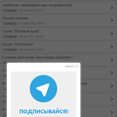
любители ламинарии-вам понравится)))
0 ответов
23 ноя 2016, 21:36
Легкий салатик
0 ответов
16 май 2015, 09:45
Салат "Розовый краб"
0 ответов
09 дек 2014, 16:00
Салат "Остаточки"
0 ответов
18 ноя 2014, 14:52
Салатик для атаки" вкусняшка крабовая "
0 ответов
26 май 2014, 11:30
закрыть X
Салат с куриными сердечками.
0 ответов
05 апр 2014, 17:03
Из китайской капусты с креветками и сухариками.
0 ответов
05 апр 2014, 12:34
Салат из молодой свеклы с творогом
2 ответов
16 янв 2014, 10:45
Рыбный салат для АТАКИ
10 ответов
11 ноя 2013, 19:36