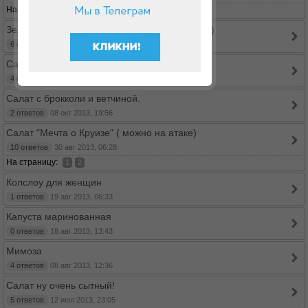
На страницу:
1
2
Зеленая поляна Дюкана (Круиз БО и дальше)
6 ответов
27 окт 2013, 23:07
Салат "БОРСАЛИНО"
4 ответов
17 окт 2013, 18:06
Салат с брокколи и ветчиной.
2 ответов
08 окт 2013, 19:56
Салат "Мечта о Круизе" ( можно на атаке)
10 ответов
30 авг 2013, 06:28
На страницу:
1
2
Колслоу для женщин
1 ответов
19 авг 2013, 06:33
Капуста маринованная
0 ответов
18 авг 2013, 13:43
Мимоза
4 ответов
08 авг 2013, 12:36
Салат ну очень сытный!
5 ответов
12 июл 2013, 23:05