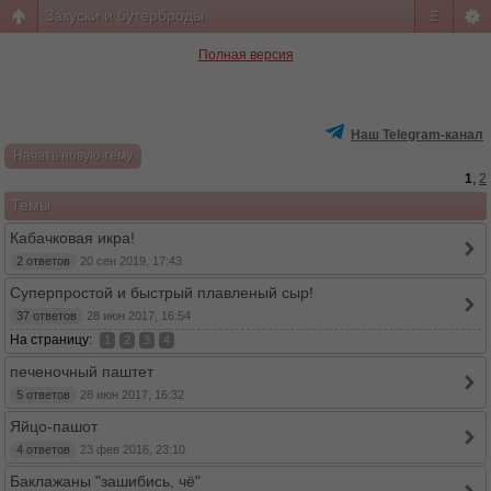
Закуски и бутерброды
#
Полная версия
Наш Telegram-канал
Начать новую тему
1
,
2
Темы
Кабачковая икра!
2 ответов
20 сен 2019, 17:43
Суперпростой и быстрый плавленый сыр!
37 ответов
28 июн 2017, 16:54
На страницу:
1
2
3
4
печеночный паштет
5 ответов
28 июн 2017, 16:32
Яйцо-пашот
4 ответов
23 фев 2016, 23:10
Баклажаны "зашибись, чё"