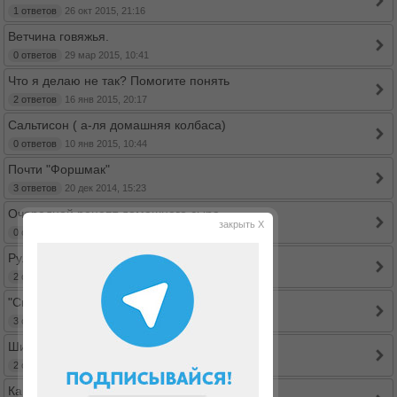
1 ответов
26 окт 2015, 21:16
Ветчина говяжья.
0 ответов
29 мар 2015, 10:41
Что я делаю не так? Помогите понять
2 ответов
16 янв 2015, 20:17
Сальтисон ( а-ля домашняя колбаса)
0 ответов
10 янв 2015, 10:44
Почти "Форшмак"
3 ответов
20 дек 2014, 15:23
Очередной рецепт домашнего сыра
закрыть X
0 ответов
09 дек 2014, 15:32
Рулет из крабовых палочек
2 ответов
14 ноя 2014, 12:58
"Сыр" из творога-для ленивых ;)
3 ответов
12 сен 2014, 16:52
Широллы или роллы из ширатаки
2 ответов
26 июн 2014, 07:55
Капустный пирог! В БО отличный вариант!