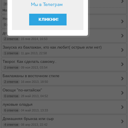
35 ответов
08 апр 2014, 08:20
На страницу:
1
2
3
4
Нерка малосоленая в лимоне
0 ответов
03 мар 2014, 16:48
домашний творог
2 ответов
15 янв 2014, 16:53
Закуска из баклажан, кто как любит( острые или нет)
1 ответов
11 дек 2013, 22:58
Творог. Как сделать самому..
2 ответов
09 ноя 2013, 03:54
Баклажаны в восточном стиле
2 ответов
16 июн 2013, 18:50
Овощи "по-китайски"
0 ответов
28 май 2013, 04:52
луковые оладья
6 ответов
04 май 2013, 13:33
Домашняя брынза или сыр
4 ответов
08 апр 2013, 22:42