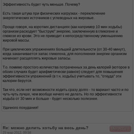
Эффективность будет чуть меньше. Почему?
Есть такая штука при физических нагрузках - переключение
энергетических источников с углеводных на жировые.
Проще говоря, на коротких дистанциях (как например 10 мин ходьбы)
организм расходует "быструю" энергию, заключенную в гликогене и
глюкозе из крови. Это не приводит к непосредственному уменьшению
жировой массы.
При циклических упражнениях большей длительности (от 30-40 минут),
когда заканчивается запас гликогена, для пополнения энергии организм
начинает расщеплять жировые запасы.
Т.о. помимо простого количества потраченных за день калорий (которое в
обоих случаях будет арифметически равное) следует для повышения
эффективности упражнений (в т.ч. ходьбы) учитывать то, "откуда" эти
калории берутся.
Так что, если нет возможности ходить сразу долго - то вариант часто и по
чуть-чуть лучше, чем вообще ничего не делать. Но по эффективности
ходьба от 30 мин и больше - будет несколько полезнее.
Удачного похудания!
Re: можно делить хотьбу на весь день?
↓
Мелисса
29 мар 2012, 09:58