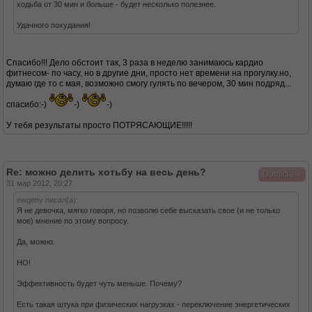
ходьба от 30 мин и больше - будет несколько полезнее.
Удачного похудания!
Спасибо!!! Дело обстоит так, 3 раза в неделю занимаюсь кардио
фитнесом- по часу, но в другие дни, просто нет времени на прогулку.но,
думаю где то с мая, возможно смогу гулять по вечером, 30 мин подряд...
спасибо:-)
-)
-)
У тебя результаты просто ПОТРЯСАЮЩИЕ!!!!!
Re: можно делить хотьбу на весь день?
↓
Domicia
31 мар 2012, 20:27
ewgeny писал(а):
Я не девочка, мягко говоря, но позволю себе высказать свое (и не только
мое) мнение по этому вопросу.
Да, можно.
НО!
Эффективность будет чуть меньше. Почему?
Есть такая штука при физических нагрузках - переключение энергетических