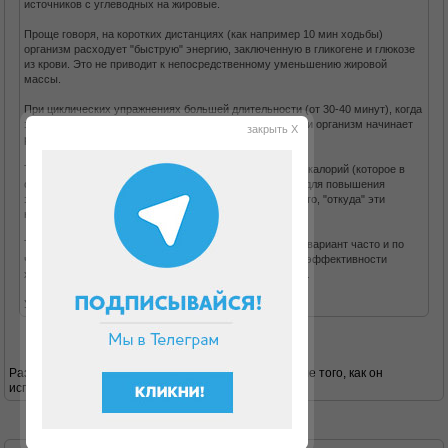
источников с углеводных на жировые.
Проще говоря, на коротких дистанциях (как например 10 мин ходьбы)
организм расходует "быструю" энергию, заключенную в гликогене и глюкозе
из крови. Это не приводит к непосредственному уменьшению жировой
массы.
При циклических упражнениях большей длительности (от 30-40 минут), когда
заканчивается запас гликогена, для пополнения энергии организм начинает
закрыть X
расщеплять жировые запасы.
Т.о. помимо простого количества потраченных за день калорий (которое в
обоих случаях будет арифметически равное) следует для повышения
эффективности упражнений (в т.ч. ходьбы) учитывать то, "откуда" эти
калории берутся.
Так что, если нет возможности ходить сразу долго - то вариант часто и по
чуть-чуть лучше, чем вообще ничего не делать. Но по эффективности
ходьба от 30 мин и больше - будет несколько полезнее.
Удачного похудания!
Разве на белковой диете типа дюкана гликоген после того, как он
использован во время атаки, восполняется?