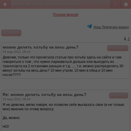
можно делить хотьбу на весь день?
#
Полная версия
Наш Telegram-канал
Ответить
1
,
2
можно делить хотьбу на весь день?
↓
Мелисса
29 мар 2012, 08:14
Девочки, только что прочитала статью про хотьбу здесь на сайте и там
говориться о том , что нужно парковаться дальше или выходить из
транспорта на 2 остановки раньше и т.д. ..... т.е. можно распределить 30
минут хотьбы на весь день? 10 мин утром, 10 мин в обед и 10 мин
после????
Re: можно делить хотьбу на весь день?
↓
ewgeny
29 мар 2012, 08:44
Я не девочка, мягко говоря, но позволю себе высказать свое (и не только
мое) мнение по этому вопросу.
Да, можно.
НО!