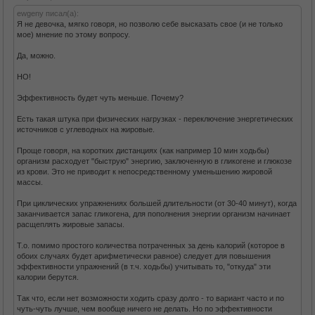
ewgeny писал(а):
Я не девочка, мягко говоря, но позволю себе высказать свое (и не только
мое) мнение по этому вопросу.
Да, можно.
НО!
Эффективность будет чуть меньше. Почему?
Есть такая штука при физических нагрузках - переключение энергетических
источников с углеводных на жировые.
Проще говоря, на коротких дистанциях (как например 10 мин ходьбы)
организм расходует "быструю" энергию, заключенную в гликогене и глюкозе
из крови. Это не приводит к непосредственному уменьшению жировой
массы.
При циклических упражнениях большей длительности (от 30-40 минут), когда
заканчивается запас гликогена, для пополнения энергии организм начинает
расщеплять жировые запасы.
Т.о. помимо простого количества потраченных за день калорий (которое в
обоих случаях будет арифметически равное) следует для повышения
эффективности упражнений (в т.ч. ходьбы) учитывать то, "откуда" эти
калории берутся.
Так что, если нет возможности ходить сразу долго - то вариант часто и по
чуть-чуть лучше, чем вообще ничего не делать. Но по эффективности