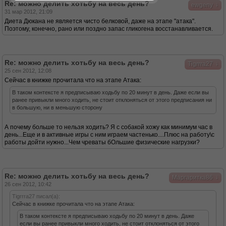
Re: можно делить хотьбу на весь день?
↓
ewgeny
31 мар 2012, 21:09
Диета Дюкана не является чисто белковой, даже на этапе "атака".
Поэтому, конечно, рано или поздно запас гликогена восстанавливается.
Re: можно делить хотьбу на весь день?
↓
Tigrrra27
25 сен 2012, 12:08
Сейчас в книжке прочитала что на этапе Атака:
В таком контексте я предписываю ходьбу по 20 минут в день. Даже если вы
ранее привыкли много ходить, не стоит отклоняться от этого предписания ни
в большую, ни в меньшую сторону
А почему больше то нельзя ходить? Я с собакой хожу как минимум час в
день...Еще и в активные игры с ним играем частенько....Плюс на работу\с
работы дойти нужно...Чем чреваты бОльшие физические нагрузки?
Re: можно делить хотьбу на весь день?
↓
Маргаритка86
26 сен 2012, 10:42
Tigrrra27 писал(а):
Сейчас в книжке прочитала что на этапе Атака:
В таком контексте я предписываю ходьбу по 20 минут в день. Даже
если вы ранее привыкли много ходить, не стоит отклоняться от этого