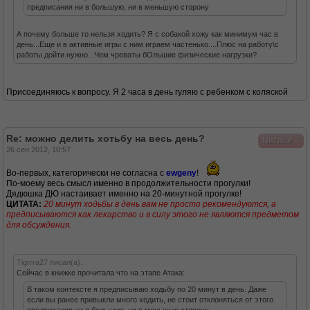
предписания ни в большую, ни в меньшую сторону
А почему больше то нельзя ходить? Я с собакой хожу как минимум час в
день...Еще и в активные игры с ним играем частенько....Плюс на работу\с
работы дойти нужно...Чем чреваты бОльшие физические нагрузки?
Присоединяюсь к вопросу. Я 2 часа в день гуляю с ребенком с коляской
Re: можно делить хотьбу на весь день?
↓
Nатали
26 сен 2012, 10:57
Во-первых, категорически не согласна с
ewgeny
!
По-моему весь смысл именно в продолжительности прогулки!
Дядюшка ДЮ настаивает именно на 20-минутной прогулке!
ЦИТАТА:
20 минут ходьбы в день вам не просто рекомендуются, а
предписываются как лекарство и в силу этого не являются предметом
для обсуждения.
Tigrrra27 писал(а):
Сейчас в книжке прочитала что на этапе Атака:
В таком контексте я предписываю ходьбу по 20 минут в день. Даже
если вы ранее привыкли много ходить, не стоит отклоняться от этого