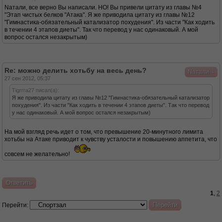
Nатали, все верно Вы написали. НО! Вы привели цитату из главы №4
"Этап чистых белков "Атака". Я же приводила цитату из главы №12
"Гимнастика-обязательный катализатор похудения". Из части "Как ходить
в течении 4 этапов диеты". Так что перевод у нас одинаковый. А мой
вопрос остался незакрытым)
Re: можно делить хотьбу на весь день?
↓
Nатали
27 сен 2012, 05:37
Tigrrra27 писал(а):
Я же приводила цитату из главы №12 "Гимнастика-обязательный катализатор
похудения". Из части "Как ходить в течении 4 этапов диеты". Так что перевод
у нас одинаковый. А мой вопрос остался незакрытым)
На мой взгляд речь идет о том, что превышение 20-минутного лимита
хотьбы на Атаке приводит к чувству усталости и повышению аппетита, что
совсем не желательно!
Ответить
1
,
2
Перейти: