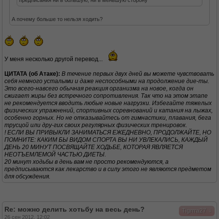
предписания ни в большую, ни в меньшую сторону
А почему больше то нельзя ходить?
У меня несколько другой перевод...
ЦИТАТА (об Атаке):
В течение первых двух дней вы можете чувствовать
себя немного усталыми и даже неспособными на продолжение дие-ты.
Это всего-навсего обычная реакция организма на новое, когда он
сжигает жиры без встречного сопротивления. Так что на этом этапе
не рекомендуется вводить любые новые нагрузки. Избегайте тяжелых
физических упражнений, спортивных соревнований и катания на лыжах,
особенно горных. Но не отказывайтесь от гимнастики, плавания, бега
трусцой или дру-гих своих регулярных физических тренировок.
! ЕСЛИ ВЫ ПРИВЫКЛИ ЗАНИМАТЬСЯ ЕЖЕДНЕВНО, ПРОДОЛЖАЙТЕ, НО
ПОМНИТЕ: КАКИМ БЫ ВИДОМ СПОРТА ВЫ НИ УВЛЕКАЛИСЬ, КАЖДЫЙ
ДЕНЬ 20 МИНУТ ПОСВЯЩАЙТЕ ХОДЬБЕ, КОТОРАЯ ЯВЛЯЕТСЯ
НЕОТЪЕМЛЕМОЙ ЧАСТЬЮ ДИЕТЫ.
20 минут ходьбы в день вам не просто рекомендуются, а
предписываются как лекарство и в силу этого не являются предметом
для обсуждения.
Re: можно делить хотьбу на весь день?
↓
Tigrrra27
26 сен 2012, 12:02