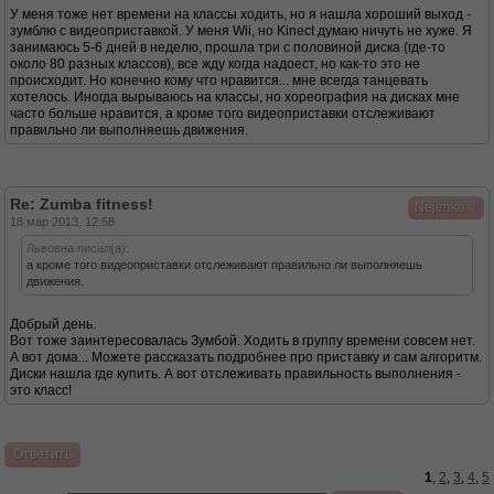
У меня тоже нет времени на классы ходить, но я нашла хороший выход -
зумблю с видеоприставкой. У меня Wii, но Kinect думаю ничуть не хуже. Я
занимаюсь 5-6 дней в неделю, прошла три с половиной диска (где-то
около 80 разных классов), все жду когда надоест, но как-то это не
происходит. Но конечно кому что нравится... мне всегда танцевать
хотелось. Иногда вырываюсь на классы, но хореография на дисках мне
часто больше нравится, а кроме того видеоприставки отслеживают
правильно ли выполняешь движения.
Re: Zumba fitness!
↓
Nejenka
18 мар 2013, 12:58
Львовна писал(а):
а кроме того видеоприставки отслеживают правильно ли выполняешь
движения.
Добрый день.
Вот тоже заинтересовалась Зумбой. Ходить в группу времени совсем нет.
А вот дома... Можете рассказать подробнее про приставку и сам алгоритм.
Диски нашла где купить. А вот отслеживать правильность выполнения -
это класс!
Ответить
1
,
2
,
3
,
4
,
5