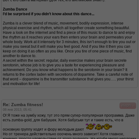
Вот с его сайта материал (для тех, кто английский знает).
Zumba Dance
I’d be surprised if you didn’t know about this dance...
Zumba is a clever blend of music, movement, bodily expression, intense
physical exercise and rhythm, which all together create something beautiful.
Have a look on the internet and find a piece of this music to dance to and enjoy
the rhythm as it reaches your ears then enters your brain and permeates your
whole body. Work at it intensely for 3 minutes, this isn’t enough to tire you out or
make you sweat but it will make you feel good. And if you like it then you can
keep on doing it as often as you like. Once you tire of one piece of music, find
another to dance to.
A secret within the secret: regular, daily exercise makes your brain secrete
serotonin, whose job is to give you a taste for experiencing pleasure and
achievement. Do you know what happens to the serotonin in your brain? It
returns to the cortex laden with secretions of dopamine. Take a careful note of
that word – dopamine is the transmitter substance that gives you….. your thirst
and motivation for life!
Re: Zumba fitness!
↓
eleph
08 янв 2013, 05:41
О! Я тоже на зумбу хожу, тут это прям супер-популярная программа. Даже
есть zumba-gold, для бабушек. Хотя бабуськи тут и такие есть, что в
основную группу ходят и фору молодым дают
Но от тренера действительно ооочень много зависит! Хотя главное,
конечно, просто удовольствие от этого получать. На ютубе много неплохих