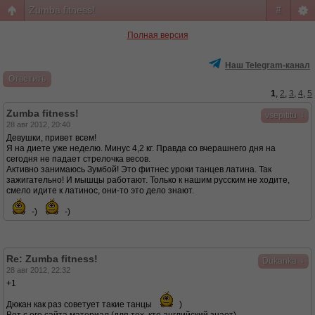
Zumba fitness!
#
Полная версия
Наш Telegram-канал
Ответить
1
,
2
,
3
,
4
,
5
Zumba fitness!
↓
vsepititu
28 авг 2012, 20:40
Девушки, привет всем!
Я на диете уже неделю. Минус 4,2 кг. Правда со вчерашнего дня на
сегодня не падает стрелочка весов.
Активно занимаюсь Зумбой! Это фитнес уроки танцев латина. Так
зажигательно! И мышцы работают. Только к нашим русским не ходите,
смело идите к латинос, они-то это дело знают.
-)
-)
Re: Zumba fitness!
↓
Dukanka
28 авг 2012, 22:32
+1
Дюкан как раз советует такие танцы
)