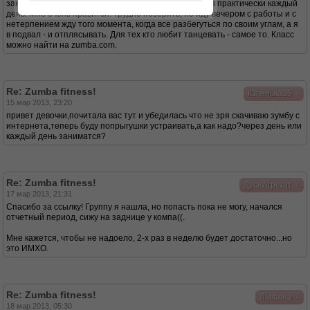
занимаюсь пару лет и последние несколько месяцев практически каждый
день. Мне очень нравится: трудно поверить, но иду вечером с работы и с
нетерпением жду того момента, когда все разбегуться по своим углам, а я
в подвал - и отплясывать. Для тех кто любит танцевать - самое то. Класс
можно найти на zumba.com.
Re: Zumba fitness!
↓
Юленька35
15 мар 2013, 23:20
привет девочки,почитала вас тут и убедилась что не зря скачиваю зумбу с
интернета,теперь буду попрыгушки устраивать,а как надо?через день или
каждый день заниматся?
Re: Zumba fitness!
↓
ДусяАгрегат
17 мар 2013, 21:31
Спасибо за ссылку! Группу я нашла, но попасть пока не могу, начался
отчетный период, сижу на заднице у компа((.
Мне кажется, чтобы не надоело, 2-х раз в неделю будет достаточно...но
это ИМХО.
Re: Zumba fitness!
↓
Львовна
18 мар 2013, 05:30