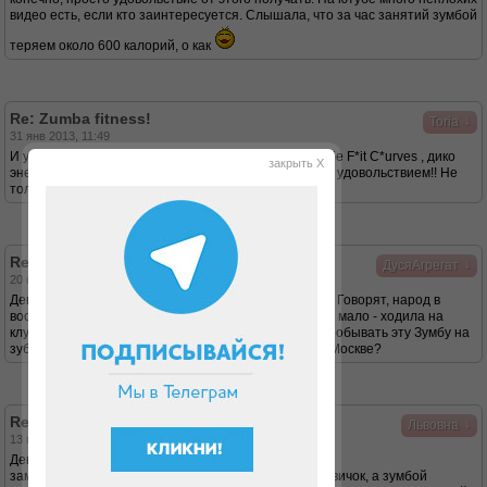
видео есть, если кто заинтересуется. Слышала, что за час занятий зумбой
теряем около 600 калорий, о как
Re: Zumba fitness!
↓
Toria
31 янв 2013, 11:49
И у нас в Донецке есть зумба в женском фитнес клубе F*it C*urves , дико
закрыть X
энергичные тренировки, мне очень нравятся, хожу с удовольствием!! Не
только полезно, но еще заряд бодрости получаю!
Re: Zumba fitness!
↓
ДусяАгрегат
20 фев 2013, 20:00
Девочки, мне тоже порекомендовали идти на Зумбу! Говорят, народ в
восторге. А я сама очень люблю танцы, когда весила мало - ходила на
клубные, а сейчас - стесняюсь. Вот подумываю попробывать эту Зумбу на
зуб)). Может кто нибудь присоветует куда бежать в Москве?
Re: Zumba fitness!
↓
Львовна
13 мар 2013, 05:18
Девочки, здравствуйте,
замечательный форум: я в диете Дюкана совсем новичок, а зумбой