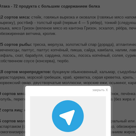
Атака - 72 продукта с большим содержанием белка
12 сортов мяса:
стейк, говяжья вырезка и оковалок (говяжье мясо на
вырезку), ростбиф - толстый край (первые 4 — 5 рёбер), тонкий (следующ
языка, мясо Гризон (вяленое мясо из кантона Гризон, эскалоп, рёбра, печ
обезжиренная ветчина, кролик.
25 сортов рыбы:
треска, мерлуза, золотистый спар (дорада), атлантиче
меченосцы, палтус, палтус копчёный, пикша, сайда, камбала, налим, лав
кефаль, скат, барабуля, сардина, лосось, лосось копчёный, солея, сурим
собственном соусе (консерва), тюрбо.
18 сортов морепродуктов:
букцинум обыкновенный, кальмар, съедобны
церастодерма, морской гребешок, краб, креветка, серая креветка, криль, 
норвежский омар, двустворчатые моллюски, морские ежи, осьминог, кара
закрыть X
9 сортов мяса домашней птицы:
страус, перепёлка, цыплёнок, печёнка
голубь, перепелка, курица, окорочка из курятины или индюка (без жира и 
2 сорта яиц:
куриные и перепелиные
6 сортов молочных продуктов:
обезжиренный йогурт натуральный или 
аспартамом (сахарином), обезжиренный домашний белый сыр, обезжиренн
гомогенизированный, сырок топленный с небольшим содержанием жиров,