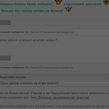
енщина должна быть любимой,
счастливой, красивой!
 больше она никому ничего не должна!
головок сообщения:
Re: Список 100 разрешенных продуктов
рехи арахис и кешью на атаке можно?
головок сообщения:
Re: Список 100 разрешенных продуктов
argorito4ka писал(а):
Орехи арахис и кешью на атаке можно?
ет, на Атаке нельзя. Раньше и на Чередовании орехи были запрещены, 
юкан разрешил (см. тему
Вопросы, на которые нет ответов
)
рочитайте первый пост данной темы, там указаны разрешенные продукты