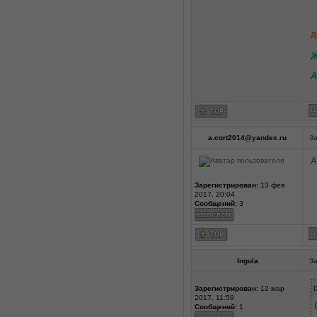
д
Ж
А
a.cort2014@yandex.ru
За
А
Зарегистрирован:
13 фев
2017, 20:04
Сообщений:
3
Ingula
За
Зарегистрирован:
12 мар
D
2017, 11:59
Сообщений:
1