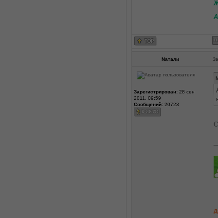
Ж
А
Nатали
За
M
Зарегистрирован:
28 сен
2011, 09:59
Сообщений:
20723
С
_
д