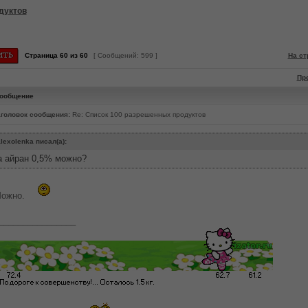
дуктов
Страница
60
из
60
[ Сообщений: 599 ]
На ст
Пр
ообщение
головок сообщения:
Re: Список 100 разрешенных продуктов
lexolenka писал(а):
а айран 0,5% можно?
ожно.
________________