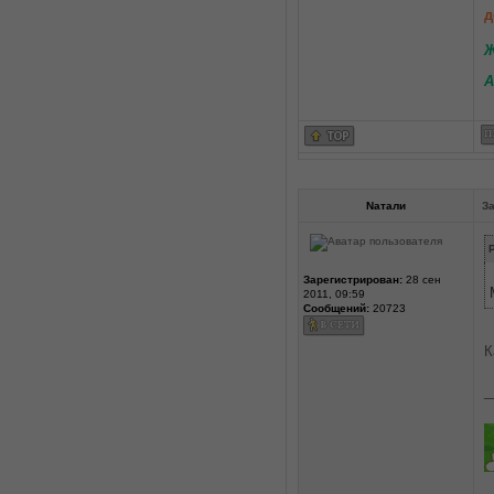
д
Ж
А
Nатали
За
P
Зарегистрирован:
28 сен
2011, 09:59
Сообщений:
20723
К
_