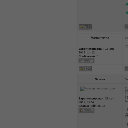
Ж
А
Margorito4ka
За
О
Зарегистрирован:
18 апр
2017, 14:12
Сообщений:
3
Nатали
За
M
Зарегистрирован:
28 сен
2011, 09:59
Сообщений:
20723
Н
Д
П