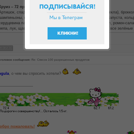
Круиз – 72 продукта первого этапа + 28 овощей
Артишок, спаржа, баклажан, свёкла, мангольд (листовая свекла), брокко
шампиньоны, все капусты (брюссельская капуста, цветная капуста, кольр
сердцевина пальмы, огурец, кабачок, цикорий, шпинат, укроп, ромен-сал
репа, лук, щавель, лук-порей, красный перец, тыква, редис, все зелёные
головок сообщения:
Re: Список 100 разрешенных продуктов
ngula
, о чем вы спросить хотели?
________________
обро пожаловать!