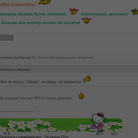
обро пожаловать!
енщина должна быть любимой,
счастливой, красивой!
 больше она никому ничего не должна!
головок сообщения:
Re: Список 100 разрешенных продуктов
redelnaya писал(а):
Мне по вкусу "Айран", вообще, не нравится
ак хорошо что мы ФФсе такие разные!...
________________