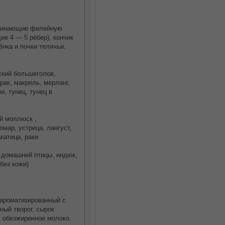
поминающие филейную
ие 4 — 5 рёбер), кончик
ёнка и почки телячьи,
ский большеголов,
рак, макрель, мерланг,
и, тунец, тунец в
й моллюск ,
омар, устрица, лангуст,
катица, раки
 домашней птицы, индюк,
без кожи)
ароматизированный с
ый творог, сырок
 обезжиренное молоко.