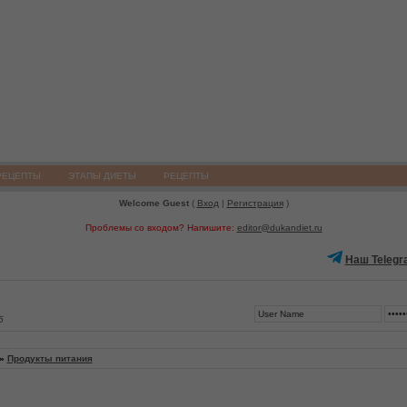
РЕЦЕПТЫ
ЭТАПЫ ДИЕТЫ
РЕЦЕПТЫ
Welcome Guest
(
Вход
|
Регистрация
)
Проблемы со входом? Напишите:
editor@dukandiet.ru
Наш Telegr
5
»
Продукты питания