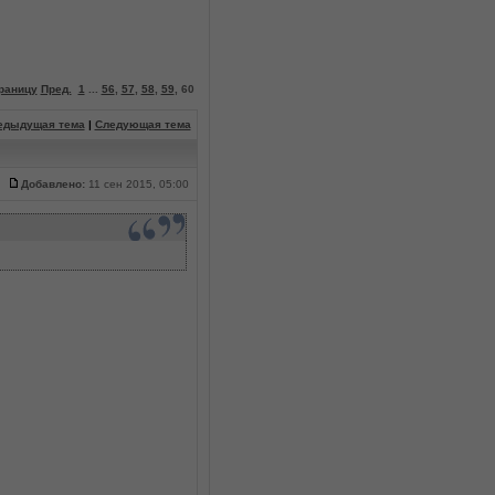
раницу
Пред.
1
...
56
,
57
,
58
,
59
,
60
едыдущая тема
|
Следующая тема
Добавлено:
11 сен 2015, 05:00