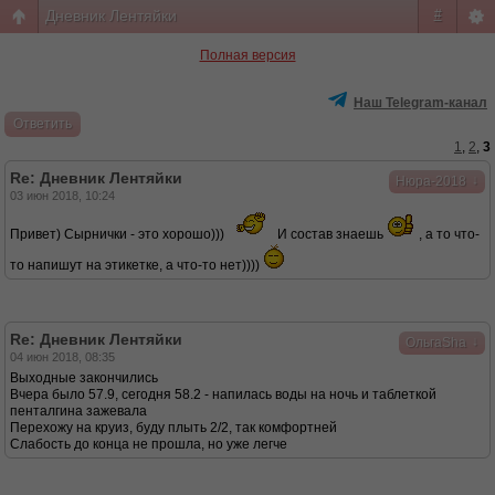
Дневник Лентяйки
#
Полная версия
Наш Telegram-канал
Ответить
1
,
2
,
3
Re: Дневник Лентяйки
↓
Нюра-2018
03 июн 2018, 10:24
Привет) Сырнички - это хорошо)))
И состав знаешь
, а то что-
то напишут на этикетке, а что-то нет))))
Re: Дневник Лентяйки
↓
ОльгаSha
04 июн 2018, 08:35
Выходные закончились
Вчера было 57.9, сегодня 58.2 - напилась воды на ночь и таблеткой
пенталгина зажевала
Перехожу на круиз, буду плыть 2/2, так комфортней
Слабость до конца не прошла, но уже легче