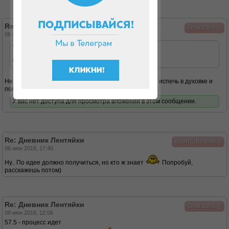
Re: Дневник Лентяйки
↓
ОльгаSha
06 июн 2018, 13:56
WantToBeSlim писал(а):
Чтобы был, в хозяйстве всё пригодится
Не, ну я вот думаю, может его с фитпарадом взбить, испечь в духовке и
получится безе?
У вас нет доступа для просмотра вложений в этом сообщении.
Re: Дневник Лентяйки
↓
WantToBeSlim
06 июн 2018, 17:40
Ну.. По идее должно получиться, но кто ж знает
Попробуй,
расскажешь потом)
Re: Дневник Лентяйки
↓
ОльгаSha
08 июн 2018, 12:06
57.5 - процесс идет