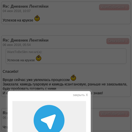
Re: Дневник Лентяйки
↓
WantToBeSlim
04 июн 2018, 10:07
Успехов на круизе
Re: Дневник Лентяйки
↓
ОльгаSha
06 июн 2018, 05:54
WantToBeSlim писал(а):
Успехов на круизе
Спасибо!
Вроде сейчас уже увлеклась процессом
Заказала: камедь гуаровую и камедь ксантановую, раньше не заказывала,
буду пробовать готовить с ними
И ещё заказала «белок пастеризованный». Зачем не знаю!
закрыть X
Re: Дневник Лентяйки
↓
WantToBeSlim
06 июн 2018, 09:31
Чтобы был, в хозяйстве всё пригодится