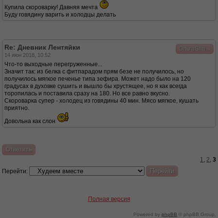
Купила скороварку! Давняя мечта
Буду говядину варить и холодцы делать
Re: Дневник Лентяйки
↓
ОльгаSha
14 июн 2018, 10:52
Что-то выходные перегруженные...
Значит так: из белка с фитпарадом прям безе не получилось, но
получилось мягкое печенье типа зефира. Может надо было на 120
градусах в духовке сушить и вышло бы хрустящее, но я как всегда
торопилась и поставила сразу на 180. Но все равно вкусно.
Скороварка супер - холодец из говядины 40 мин. Мясо мягкое, кушать
приятно.
Довольна как слон
Ответить
1
,
2
,
3
Перейти:
Полная версия
Powered by
phpBB
© phpBB Group.