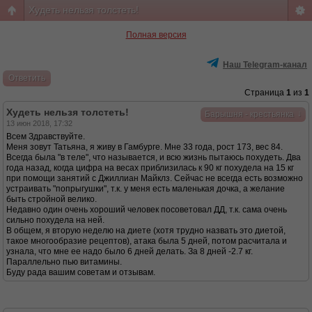
Худеть нельзя толстеть!
Полная версия
Наш Telegram-канал
Ответить
Страница
1
из
1
Худеть нельзя толстеть!
↓
Барышня - крестьянка
13 июн 2018, 17:32
Всем Здравствуйте.
Меня зовут Татьяна, я живу в Гамбурге. Мне 33 года, рост 173, вес 84.
Всегда была "в теле", что называется, и всю жизнь пытаюсь похудеть. Два
года назад, когда цифра на весах приблизилась к 90 кг похудела на 15 кг
при помощи занятий с Джиллиан Майклз. Сейчас не всегда есть возможно
устраивать "попрыгушки", т.к. у меня есть маленькая дочка, а желание
быть стройной велико.
Недавно один очень хороший человек посоветовал ДД, т.к. сама очень
сильно похудела на ней.
В общем, я вторую неделю на диете (хотя трудно назвать это диетой,
такое многообразие рецептов), атака была 5 дней, потом расчитала и
узнала, что мне ее надо было 6 дней делать. За 8 дней -2.7 кг.
Параллельно пью витамины.
Буду рада вашим советам и отзывам.