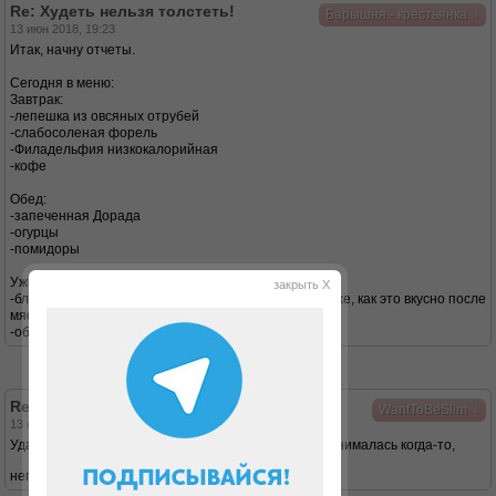
Re: Худеть нельзя толстеть!
↓
Барышня - крестьянка
13 июн 2018, 19:23
Итак, начну отчеты.
Сегодня в меню:
Завтрак:
-лепешка из овсяных отрубей
-слабосоленая форель
-Филадельфия низкокалорийная
-кофе
Обед:
-запеченная Дорада
-огурцы
-помидоры
Ужин:
закрыть X
-блинчики Дюкановские из кукурузной крахмала (Боже, как это вкусно после
мяса и рыбы)
-обезжиренный творог с чесноком и зеленью
Re: Худеть нельзя толстеть!
↓
WantToBeSlim
13 июн 2018, 19:48
Удачи на Дюкане, тут хорошо :) Тоже с Джиллиан занималась когда-то,
неплохие занятия у неё