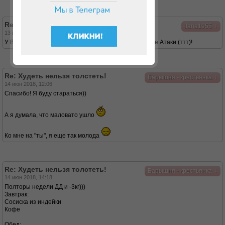
Re: Худеть нельзя толстеть!
↓
Ilana1955
13 июн 2018, 21:29
У Вас все получится, очень хороший результат после Атаки (ттт)!
Re: Худеть нельзя толстеть!
↓
Барышня - крестьянка
14 июн 2018, 12:06
Спасибо! Я буду стараться))
А я думала, что маловато ушло
Ко мне на "ты", я еще так молода
Re: Худеть нельзя толстеть!
↓
Барышня - крестьянка
14 июн 2018, 14:18
Полторы недели ДД и -3кг)))
Завтрак:
Сосиска из индейки
Кофе
Обед: