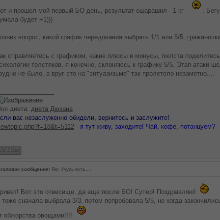
от и прошел мой первый БО день, результат ошарашил - 1 кг
. Бегу
умала будет +1)))
озник вопрос, какой график чередования выбрать 1/1 или 5/5, гражаночк
ак справляетесь с графиком, какие плюсы и минусы, пжлста поделитес
сихологии толстяков, я конечно, склоняюсь к графику 5/5. Этап атаки ше
рудно не было, а вруг это на "энтуазизьме" так пролетело незаметно....
________________
оя диета:
диета Дюкана
сли вас незаслуженно обидели, вернитесь и заслужите!
iewtopic.php?f=18&t=5112
-
я тут живу, заходите! Чай, кофе, потанцуем?
головок сообщения:
Re: Учусь есть....
ривет! Вот это отвесище, да еще после БО! Супер! Поздравляю!
 тоже сначала выбрала 3/3, потом попробовала 5/5, но когда закончилис
т обжорства овощами!!!!