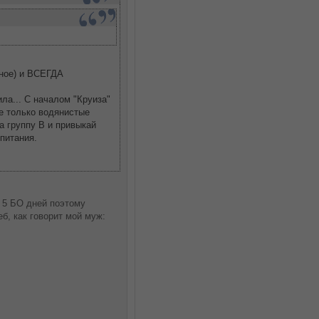
ное) и ВСЕГДА
ла... С началом "Круиза"
не только водянистые
а группу В и привыкай
питания.
и 5 БО дней поэтому
б, как говорит мой муж: