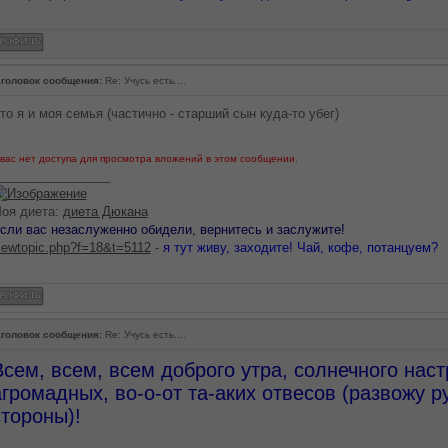
головок сообщения:
Re: Учусь есть....
то я и моя семья (частично - старший сын куда-то убег)
 вас нет доступа для просмотра вложений в этом сообщении.
________________
оя диета:
диета Дюкана
сли вас незаслуженно обидели, вернитесь и заслужите!
iewtopic.php?f=18&t=5112
-
я тут живу, заходите! Чай, кофе, потанцуем?
головок сообщения:
Re: Учусь есть....
Всем, всем, всем доброго утра, солнечного наст
агромадных, во-о-от та-аких отвесов (развожу р
стороны)!