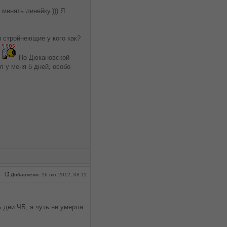
 менять линейку.))) Я
и стройнеющие у кого как?
ь
По Дюкановской
л у меня 5 дней, особо
Добавлено:
16 окт 2012, 08:11
ь дни ЧБ, я чуть не умерла