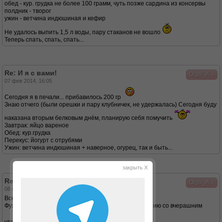
обед - кур. грудка не более 100 грамм, чуть позже сардина из консервы
полдник - творог
ужин - ветчина индюшиная и кефир
Не удалось выпить 1,5 л воды, пару стаканов не вошло
Теперь спать, спать, спать...
Re: И я с вами!
↓
Olga_A
07 фев 2014, 16:05
Сегодня я в печали... прибавилось 200 гр
Знаю отчего (были орешки и пару клубничек, не удержалась) Сегодня буду
наказана вторым белковым днём, планирую себя помучить
Завтрак: яйцо вареное
Обед: кур.грудка
Перекус: йогурт с отрубями
Ужин: ветчина индюшиная + наверное, огурец, так и быть...
закрыть X
Re: И я с вами!
↓
Olga_A
08 фев 2014, 14:20
Всем доброго дня!
Фух... можно выдыхать - снижение 300 гр по сравнению со вчерашним