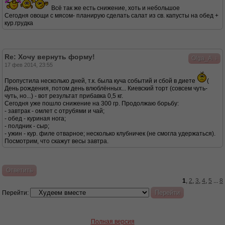
Всё так же есть снижение, хоть и небольшое
Сегодня овощи с мясом- планирую сделать салат из св. капусты на обед +
кур.грудка
Re: Хочу вернуть форму!
↓
Olga_A
17 фев 2014, 23:55
Пропустила несколько дней, т.к. была куча событий и сбой в диете
(
День рождения, потом день влюблённых... Киевский торт (совсем чуть-
чуть, но...) - вот результат прибавка 0,5 кг.
Сегодня уже пошло снижение на 300 гр. Продолжаю борьбу:
- завтрак - омлет с отрубями и чай;
- обед - куриная нога;
- полдник - сыр;
- ужин - кур. филе отварное; несколько клубничек (не смогла удержаться).
Посмотрим, что скажут весы завтра.
Ответить
1
,
2
,
3
,
4
,
5
...
8
Перейти:
Полная версия