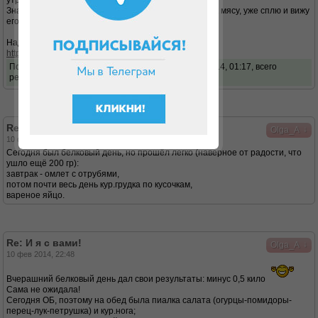
утром
Значит, сегодня делаю-таки себе овощной салатик к мясу, уже сплю и вижу
его ))
Надо бы попробовать испечь хлеб:
http://dukandiet.ru/xleb-nastoyashhij-bez-dopov/
Последний раз редактировалось
Olga_A
01 апр 2014, 01:17, всего
редактировалось 1 раз.
Re: И я с вами!
↓
Olga_A
10 фев 2014, 00:47
Сегодня был белковый день, но прошёл легко (наверное от радости, что
ушло ещё 200 гр):
завтрак - омлет с отрубями,
потом почти весь день кур.грудка по кусочкам,
вареное яйцо.
Re: И я с вами!
↓
Olga_A
10 фев 2014, 22:48
Вчерашний белковый день дал свои результаты: минус 0,5 кило
Сама не ожидала!
Сегодня ОБ, поэтому на обед была пиалка салата (огурцы-помидоры-
перец-лук-петрушка) и кур.нога;