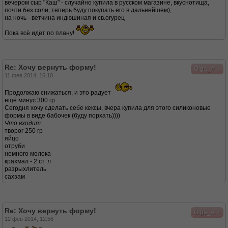
вечером сыр "Каш" - случайно купила в русском магазине, вкуснотища,
почти без соли, теперь буду покупать его в дальнейшем);
на ночь - ветчина индюшиная и св.огурец
Пока всё идёт по плану!
Re: Хочу вернуть форму!
↓
Olga_A
11 фев 2014, 16:10
Продолжаю снижаться, и это радует
ещё минус 300 гр
Сегодня хочу сделать себе кексы, вчера купила для этого силиконовые
формы в виде бабочек (буду порхать))))
Что входит:
творог 250 гр
яйцо
отруби
немного молока
крахмал - 2 ст. л
разрыхлитель
сахзам
Re: Хочу вернуть форму!
↓
Olga_A
12 фев 2014, 12:56