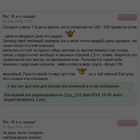
Re: И я с вами!
↓
Olga_A
06 фев 2014, 17:25
Сегодня у меня 7-й день круиза, есть снижение по 100 - 200 грамм за сутки
- даже в овощные дни) что радует
Запишу свой любимый
завтрак
(он у меня почти каждый день однаков - не
знаю плохо это или хорошо):
омлетик состоит из одного яйца, молока со вкусом банана (там только
запах, сладости нет вообще) и овсяных отрубей 1,5 ст. ложки. Жарится это
практически без масла, на маленьком огне. Получается такой себе
блинчик с чудесным запахом... ммм и плюс в виде соуса - йогурт 0%
вишнёвый. Просто какой-то вкус детства
ну и чай чёрный Earl grey
без сахара или сахзамов.
У вас нет доступа для просмотра вложений в этом сообщении.
Последний раз редактировалось
Olga_A
21 фев 2014, 16:49, всего
редактировалось 1 раз.
Re: И я с вами!
↓
Olga_A
07 фев 2014, 02:07
За день было съедено:
завтрак выше описан;