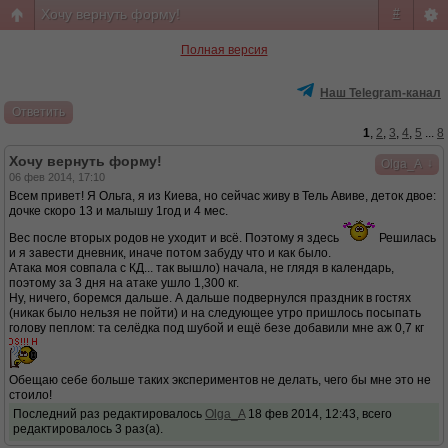
Хочу вернуть форму!
#
Полная версия
Наш Telegram-канал
Ответить
1
,
2
,
3
,
4
,
5
...
8
Хочу вернуть форму!
↓
Olga_A
06 фев 2014, 17:10
Всем привет! Я Ольга, я из Киева, но сейчас живу в Тель Авиве, деток двое:
дочке скоро 13 и малышу 1год и 4 мес.
Вес после вторых родов не уходит и всё. Поэтому я здесь
Решилась
и я завести дневник, иначе потом забуду что и как было.
Атака моя совпала с КД... так вышло) начала, не глядя в календарь,
поэтому за 3 дня на атаке ушло 1,300 кг.
Ну, ничего, боремся дальше. А дальше подвернулся праздник в гостях
(никак было нельзя не пойти) и на следующее утро пришлось посыпать
голову пеплом: та селёдка под шубой и ещё безе добавили мне аж 0,7 кг
Обещаю себе больше таких экспериментов не делать, чего бы мне это не
стоило!
Последний раз редактировалось
Olga_A
18 фев 2014, 12:43, всего
редактировалось 3 раз(а).