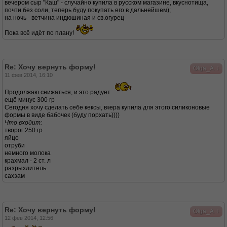
вечером сыр "Каш" - случайно купила в русском магазине, вкуснотища,
почти без соли, теперь буду покупать его в дальнейшем);
на ночь - ветчина индюшиная и св.огурец
Пока всё идёт по плану!
Re: Хочу вернуть форму!
↓
Olga_A
11 фев 2014, 16:10
Продолжаю снижаться, и это радует
ещё минус 300 гр
Сегодня хочу сделать себе кексы, вчера купила для этого силиконовые
формы в виде бабочек (буду порхать))))
Что входит:
творог 250 гр
яйцо
отруби
немного молока
крахмал - 2 ст. л
разрыхлитель
сахзам
Re: Хочу вернуть форму!
↓
Olga_A
12 фев 2014, 12:56