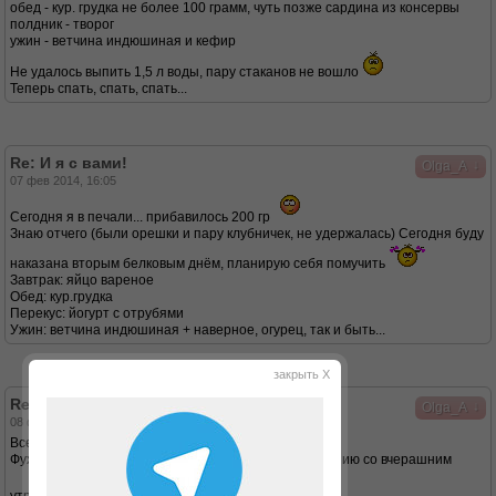
обед - кур. грудка не более 100 грамм, чуть позже сардина из консервы
полдник - творог
ужин - ветчина индюшиная и кефир
Не удалось выпить 1,5 л воды, пару стаканов не вошло
Теперь спать, спать, спать...
Re: И я с вами!
↓
Olga_A
07 фев 2014, 16:05
Сегодня я в печали... прибавилось 200 гр
Знаю отчего (были орешки и пару клубничек, не удержалась) Сегодня буду
наказана вторым белковым днём, планирую себя помучить
Завтрак: яйцо вареное
Обед: кур.грудка
Перекус: йогурт с отрубями
Ужин: ветчина индюшиная + наверное, огурец, так и быть...
закрыть X
Re: И я с вами!
↓
Olga_A
08 фев 2014, 14:20
Всем доброго дня!
Фух... можно выдыхать - снижение 300 гр по сравнению со вчерашним