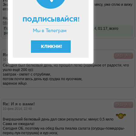
утром
Значит, сегодня делаю-таки себе овощной салатик к мясу, уже сплю и вижу
его ))
Надо бы попробовать испечь хлеб:
http://dukandiet.ru/xleb-nastoyashhij-bez-dopov/
Последний раз редактировалось
Olga_A
01 апр 2014, 01:17, всего
редактировалось 1 раз.
Re: И я с вами!
↓
Olga_A
10 фев 2014, 00:47
Сегодня был белковый день, но прошёл легко (наверное от радости, что
ушло ещё 200 гр):
завтрак - омлет с отрубями,
потом почти весь день кур.грудка по кусочкам,
вареное яйцо.
Re: И я с вами!
↓
Olga_A
10 фев 2014, 22:48
Вчерашний белковый день дал свои результаты: минус 0,5 кило
Сама не ожидала!
Сегодня ОБ, поэтому на обед была пиалка салата (огурцы-помидоры-
перец-лук-петрушка) и кур.нога;