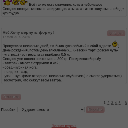
Всё так же есть снижение, хоть и небольшое
Сегодня овощи с мясом- планирую сделать салат из св. капусты на обед +
кур.грудка
Re: Хочу вернуть форму!
↓
Olga_A
17 фев 2014, 23:55
Пропустила несколько дней, т.к. была куча событий и сбой в диете
(
День рождения, потом день влюблённых... Киевский торт (совсем чуть-
чуть, но...) - вот результат прибавка 0,5 кг.
Сегодня уже пошло снижение на 300 гр. Продолжаю борьбу:
- завтрак - омлет с отрубями и чай;
- обед - куриная нога;
- полдник - сыр;
- ужин - кур. филе отварное; несколько клубничек (не смогла удержаться).
Посмотрим, что скажут весы завтра.
Ответить
1
,
2
,
3
,
4
,
5
...
8
Перейти:
Полная версия