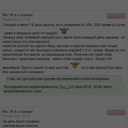
Re: И я с вами!
↓
Olga_A
06 фев 2014, 17:25
Сегодня у меня 7-й день круиза, есть снижение по 100 - 200 грамм за сутки
- даже в овощные дни) что радует
Запишу свой любимый
завтрак
(он у меня почти каждый день однаков - не
знаю плохо это или хорошо):
омлетик состоит из одного яйца, молока со вкусом банана (там только
запах, сладости нет вообще) и овсяных отрубей 1,5 ст. ложки. Жарится это
практически без масла, на маленьком огне. Получается такой себе
блинчик с чудесным запахом... ммм и плюс в виде соуса - йогурт 0%
вишнёвый. Просто какой-то вкус детства
ну и чай чёрный Earl grey
без сахара или сахзамов.
У вас нет доступа для просмотра вложений в этом сообщении.
Последний раз редактировалось
Olga_A
21 фев 2014, 16:49, всего
редактировалось 1 раз.
Re: И я с вами!
↓
Olga_A
07 фев 2014, 02:07
За день было съедено:
завтрак выше описан;