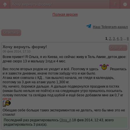
Хочу вернуть форму!
#
Полная версия
Наш Telegram-канал
Ответить
1
,
2
,
3
,
4
,
5
...
8
Хочу вернуть форму!
↓
Olga_A
06 фев 2014, 17:10
Всем привет! Я Ольга, я из Киева, но сейчас живу в Тель Авиве, деток двое:
дочке скоро 13 и малышу 1год и 4 мес.
Вес после вторых родов не уходит и всё. Поэтому я здесь
Решилась
и я завести дневник, иначе потом забуду что и как было.
Атака моя совпала с КД... так вышло) начала, не глядя в календарь,
поэтому за 3 дня на атаке ушло 1,300 кг.
Ну, ничего, боремся дальше. А дальше подвернулся праздник в гостях
(никак было нельзя не пойти) и на следующее утро пришлось посыпать
голову пеплом: та селёдка под шубой и ещё безе добавили мне аж 0,7 кг
Обещаю себе больше таких экспериментов не делать, чего бы мне это не
стоило!
Последний раз редактировалось
Olga_A
18 фев 2014, 12:43, всего
редактировалось 3 раз(а).