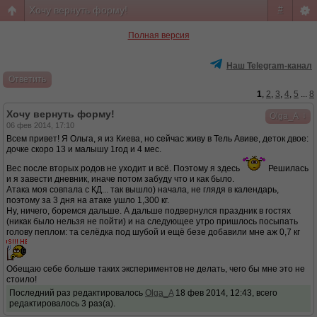
Хочу вернуть форму!
#
Полная версия
Наш Telegram-канал
Ответить
1
,
2
,
3
,
4
,
5
...
8
Хочу вернуть форму!
↓
Olga_A
06 фев 2014, 17:10
Всем привет! Я Ольга, я из Киева, но сейчас живу в Тель Авиве, деток двое:
дочке скоро 13 и малышу 1год и 4 мес.
Вес после вторых родов не уходит и всё. Поэтому я здесь
Решилась
и я завести дневник, иначе потом забуду что и как было.
Атака моя совпала с КД... так вышло) начала, не глядя в календарь,
поэтому за 3 дня на атаке ушло 1,300 кг.
Ну, ничего, боремся дальше. А дальше подвернулся праздник в гостях
(никак было нельзя не пойти) и на следующее утро пришлось посыпать
голову пеплом: та селёдка под шубой и ещё безе добавили мне аж 0,7 кг
Обещаю себе больше таких экспериментов не делать, чего бы мне это не
стоило!
Последний раз редактировалось
Olga_A
18 фев 2014, 12:43, всего
редактировалось 3 раз(а).