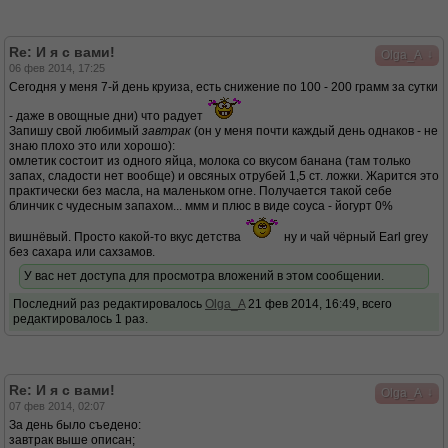
Re: И я с вами!
↓
Olga_A
06 фев 2014, 17:25
Сегодня у меня 7-й день круиза, есть снижение по 100 - 200 грамм за сутки
- даже в овощные дни) что радует
Запишу свой любимый
завтрак
(он у меня почти каждый день однаков - не
знаю плохо это или хорошо):
омлетик состоит из одного яйца, молока со вкусом банана (там только
запах, сладости нет вообще) и овсяных отрубей 1,5 ст. ложки. Жарится это
практически без масла, на маленьком огне. Получается такой себе
блинчик с чудесным запахом... ммм и плюс в виде соуса - йогурт 0%
вишнёвый. Просто какой-то вкус детства
ну и чай чёрный Earl grey
без сахара или сахзамов.
У вас нет доступа для просмотра вложений в этом сообщении.
Последний раз редактировалось
Olga_A
21 фев 2014, 16:49, всего
редактировалось 1 раз.
Re: И я с вами!
↓
Olga_A
07 фев 2014, 02:07
За день было съедено:
завтрак выше описан;