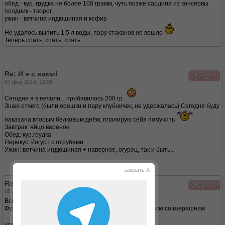
обед - кур. грудка не более 100 грамм, чуть позже сардина из консервы
полдник - творог
ужин - ветчина индюшиная и кефир
Не удалось выпить 1,5 л воды, пару стаканов не вошло
Теперь спать, спать, спать...
Re: И я с вами!
↓
Olga_A
07 фев 2014, 16:05
Сегодня я в печали... прибавилось 200 гр
Знаю отчего (были орешки и пару клубничек, не удержалась) Сегодня буду
наказана вторым белковым днём, планирую себя помучить
Завтрак: яйцо вареное
Обед: кур.грудка
Перекус: йогурт с отрубями
Ужин: ветчина индюшиная + наверное, огурец, так и быть...
закрыть X
Re: И я с вами!
↓
Olga_A
08 фев 2014, 14:20
Всем доброго дня!
Фух... можно выдыхать - снижение 300 гр по сравнению со вчерашним