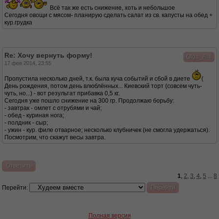
Всё так же есть снижение, хоть и небольшое
Сегодня овощи с мясом- планирую сделать салат из св. капусты на обед +
кур.грудка
Re: Хочу вернуть форму!
↓
Olga_A
17 фев 2014, 23:55
Пропустила несколько дней, т.к. была куча событий и сбой в диете
(
День рождения, потом день влюблённых... Киевский торт (совсем чуть-
чуть, но...) - вот результат прибавка 0,5 кг.
Сегодня уже пошло снижение на 300 гр. Продолжаю борьбу:
- завтрак - омлет с отрубями и чай;
- обед - куриная нога;
- полдник - сыр;
- ужин - кур. филе отварное; несколько клубничек (не смогла удержаться).
Посмотрим, что скажут весы завтра.
Ответить
1
,
2
,
3
,
4
,
5
...
8
Перейти:
Полная версия