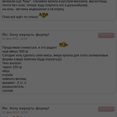
вечером сыр "Каш" - случайно купила в русском магазине, вкуснотища,
почти без соли, теперь буду покупать его в дальнейшем);
на ночь - ветчина индюшиная и св.огурец
Пока всё идёт по плану!
Re: Хочу вернуть форму!
↓
Olga_A
11 фев 2014, 16:10
Продолжаю снижаться, и это радует
ещё минус 300 гр
Сегодня хочу сделать себе кексы, вчера купила для этого силиконовые
формы в виде бабочек (буду порхать))))
Что входит:
творог 250 гр
яйцо
отруби
немного молока
крахмал - 2 ст. л
разрыхлитель
сахзам
Re: Хочу вернуть форму!
↓
Olga_A
12 фев 2014, 12:56