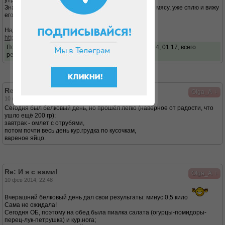
утром
Значит, сегодня делаю-таки себе овощной салатик к мясу, уже сплю и вижу
его ))
Надо бы попробовать испечь хлеб:
http://dukandiet.ru/xleb-nastoyashhij-bez-dopov/
Последний раз редактировалось
Olga_A
01 апр 2014, 01:17, всего
редактировалось 1 раз.
Re: И я с вами!
↓
Olga_A
10 фев 2014, 00:47
Сегодня был белковый день, но прошёл легко (наверное от радости, что
ушло ещё 200 гр):
завтрак - омлет с отрубями,
потом почти весь день кур.грудка по кусочкам,
вареное яйцо.
Re: И я с вами!
↓
Olga_A
10 фев 2014, 22:48
Вчерашний белковый день дал свои результаты: минус 0,5 кило
Сама не ожидала!
Сегодня ОБ, поэтому на обед была пиалка салата (огурцы-помидоры-
перец-лук-петрушка) и кур.нога;