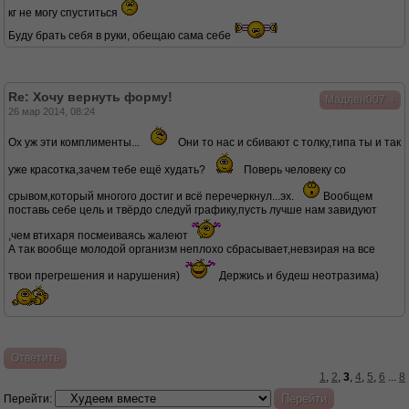
кг не могу спуститься
Буду брать себя в руки, обещаю сама себе
Re: Хочу вернуть форму!
↓
Мадлен007
26 мар 2014, 08:24
Ох уж эти комплименты...
Они то нас и сбивают с толку,типа ты и так
уже красотка,зачем тебе ещё худать?
Поверь человеку со
срывом,который многого достиг и всё перечеркнул...эх.
Вообщем
поставь себе цель и твёрдо следуй графику,пусть лучше нам завидуют
,чем втихаря посмеиваясь жалеют
А так вообще молодой организм неплохо сбрасывает,невзирая на все
твои прегрешения и нарушения)
Держись и будеш неотразима)
Ответить
1
,
2
,
3
,
4
,
5
,
6
...
8
Перейти: