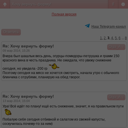
Хочу вернуть форму!
#
Полная версия
Наш Telegram-канал
Ответить
1
,
2
,
3
,
4
,
5
,
6
...
8
Re: Хочу вернуть форму!
↓
Olga_A
09 мар 2014, 15:26
Вчера был шашлык весь день, огурцы-помидоры-петрушка и грамм 150
красного вина в честь праздника. Не ожидала, что увижу снижение
сегодня, но увидела -200 гр
Поэтому сегодня на мясо не хочется смотреть, начала утро с обычного
блинчика с отрубями, планирую на обед творог.
Re: Хочу вернуть форму!
↓
Olga_A
13 мар 2014, 15:04
Ура! Всё идёт по плану! ещё есть снижение, значит, я на правильном пути
Побалую себя сегодня отбивной и салатом из свежей капусты,
соскучилась почему-то за ним)