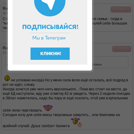
Re: Хочу вернуть форму!
↓
Львовна
20 мар 2014, 19:57
Cтарайся поесть перед тем как браться за готовку для семьи - тогда и
"невольно" ничего не будешь перехватывать, и/или налей себе большую
чашку воды и за нее хватайся.
Re: Хочу вернуть форму!
↓
Olga_A
21 мар 2014, 15:50
Львовна писал(а):
Cтарайся поесть перед тем как браться за готовку для семьи
не успеваю иногда) Но у меня сила воли ещё осталась, всё подряд в
рот не идёт, слежу.
Иногда хочется уже чего-нить вкусненького... Пока вес стоит на месте, да
ещё КД наступили, жду уже отметку 62 кг увидеть. Через 2 недели поездка
в Эйлат наметилась, надо бы пару кг ещё осилить, чтоб уже в купальнике
себя легко чувствовать
Сегодня хочу для себя кексы творожные замутить... или блинчики на
крайний случай. Душа требует банкета