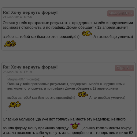
Re: Хочу вернуть форму!
↓
Мадлен007
21 мар 2014, 16:56
Олечка у тебя прекрасные результаты, придержись малёх с нарушениями
вес может стопорнуть, а по графику Дюкан обещает к 12 апреля,значит
выбор за тобой как быстро это произойдёт)
А так вообще умничка)
Re: Хочу вернуть форму!
↓
Olga_A
25 мар 2014, 17:19
Мадлен007 писал(а):
Олечка у тебя прекрасные результаты, придержись малёх с нарушениями
вес может стопорнуть, а по графику Дюкан обещает к 12 апреля,значит
выбор за тобой как быстро это произойдёт)
А так вообще умничка)
Спасибо большое! Да уже вот топчусь на месте эту неделю))) немного
вошла форму, ношу прежнюю одежду
, слышу комплименты вокруг
и стала позволять себе чуть-чуть из запрещённого... теперь никак ниже 62