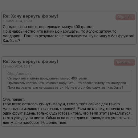
Re: Хочу вернуть форму!
↓
Olga_A
19 мар 2014, 13:23
Сегодня весы опять порадовали: минус 400 грамм!
Признаюсь честно, что начинаю нарушать... то яблоко заточу, то
мандарин... Пока на результате не сказывается. Ну не могу я без фруктов!
Как быть?
Re: Хочу вернуть форму!
↓
Львовна
19 мар 2014, 16:17
Olga_A писал(а):
Сегодня весы опять порадовали: минус 400 грамм!
Признаюсь честно, что начинаю нарушать... то яблоко заточу, то мандарин...
Пока на результате не сказывается. Ну не могу я без фруктов! Как быть?
Оля, привет,
тебе всего осталось скинуть пару кг, темп у тебя сейчас для такого
маленького излишка веса очень хороший. Если не к спеху, конечно можно
один фрукт в день, только будь готова к тому, что темп этот замедлиться,
тк это уже другая диета. Обычно на последних кг приходится ужесточать
диету, а не наоборот. Решение твое.