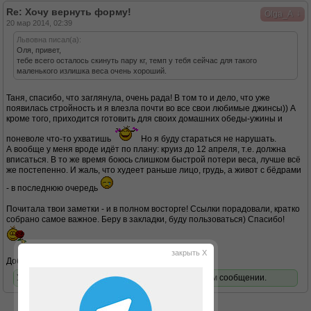
Re: Хочу вернуть форму!
↓
Olga_A
20 мар 2014, 02:39
Львовна писал(а):
Оля, привет,
тебе всего осталось скинуть пару кг, темп у тебя сейчас для такого
маленького излишка веса очень хороший.
Таня, спасибо, что заглянула, очень рада! В том то и дело, что уже
появилась стройность и я влезла почти во все свои любимые джинсы)) А
кроме того, приходится готовить для своих домашних обеды-ужины и
поневоле что-то ухватишь
Но я буду стараться не нарушать.
А вообще у меня вроде идёт по плану: круиз до 12 апреля, т.е. должна
вписаться. В то же время боюсь слишком быстрой потери веса, лучше всё
же постепенно. И жаль, что худеет раньше лицо, грудь, а живот с бёдрами
- в последнюю очередь
Почитала твои заметки - и в полном восторге! Ссылки порадовали, кратко
собрано самое важное. Беру в закладки, буду пользоваться) Спасибо!
закрыть X
Добавлю рисунок с моей программой:
У вас нет доступа для просмотра вложений в этом сообщении.