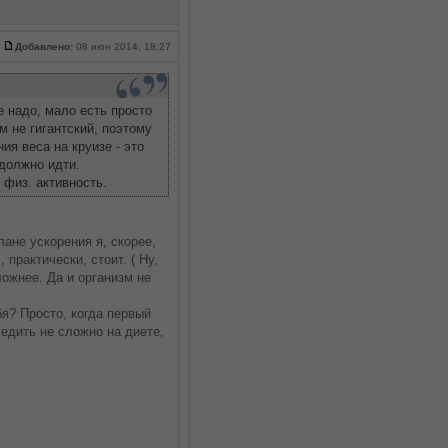
Добавлено:
08 июн 2014, 18:27
е надо, мало есть просто
м не гигантский, поэтому
ия веса на круизе - это
 должно идти.
 физ. активность.
лане ускорения я, скорее,
практически, стоит. ( Ну,
ложнее. Да и организм не
бя? Просто, когда первый
ледить не сложно на диете,