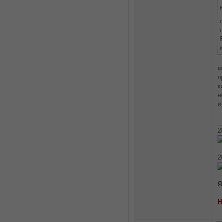
м
п
к
н
и
_
2
2
Я
Н