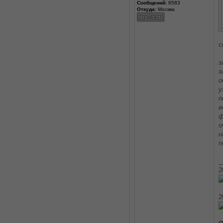
Сообщений:
8583
Откуда:
Москва
с
з
з
о
у
п
в
ф
о
н
п
_
2
2