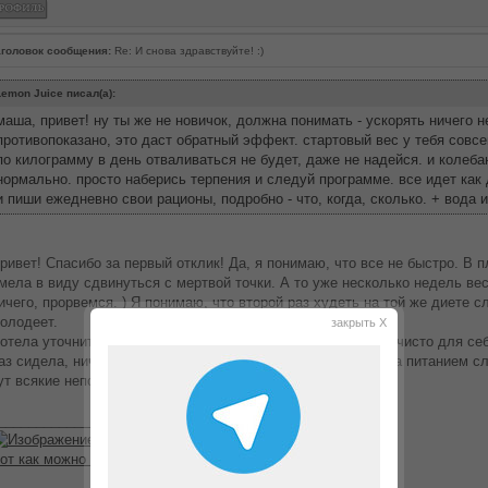
головок сообщения:
Re: И снова здравствуйте! :)
emon Juice писал(а):
маша, привет! ну ты же не новичок, должна понимать - ускорять ничего н
противопоказано, это даст обратный эффект. стартовый вес у тебя совсе
по килограмму в день отваливаться не будет, даже не надейся. и колебан
нормально. просто наберись терпения и следуй программе. все идет как
и пиши ежедневно свои рационы, подробно - что, когда, сколько. + вода и
ривет! Спасибо за первый отклик! Да, я понимаю, что все не быстро. В п
мела в виду сдвинуться с мертвой точки. А то уже несколько недель вес, 
ичего, прорвемся. ) Я понимаю, что второй раз худеть на той же диете с
олодеет.
закрыть X
отела уточнить, рацион нужно записывать сюда или где-то чисто для се
аз сидела, ничего подобного не делала. Мне, в принципе, за питанием с
ут всякие непонятные перекусы исключены. :)
________________
от как можно похудеть
с
www.nadietah.ru
!