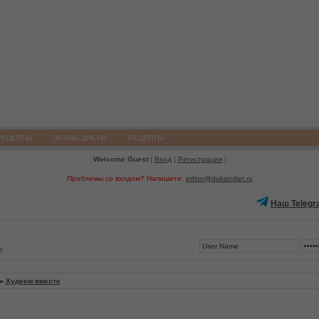
РЕЦЕПТЫ
ЭТАПЫ ДИЕТЫ
РЕЦЕПТЫ
Welcome Guest
(
Вход
|
Регистрация
)
Проблемы со входом? Напишите:
editor@dukandiet.ru
Наш Telegr
6
»
Худеем вместе