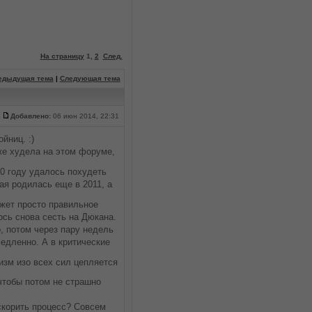
На страницу
1
,
2
След.
едыдущая тема
|
Следующая тема
Добавлено:
06 июн 2014, 22:31
йниц. :)
уже худела на этом форуме,
0 году удалось похудеть
ая родилась еще в 2011, а
жет просто правильное
ось снова сесть на Дюкана.
, потом через пару недель
едленно. А в критические
изм изо всех сил цепляется
 чтобы потом не страшно
скорить процесс? Совсем