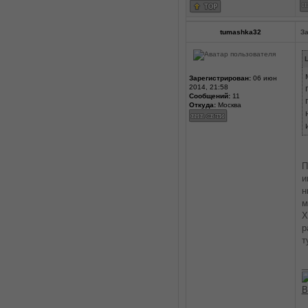
tumashka32
За
L
Зарегистрирован:
06 июн
2014, 21:58
Сообщений:
11
Откуда:
Москва
П
и
н
м
Х
р
т
_
В