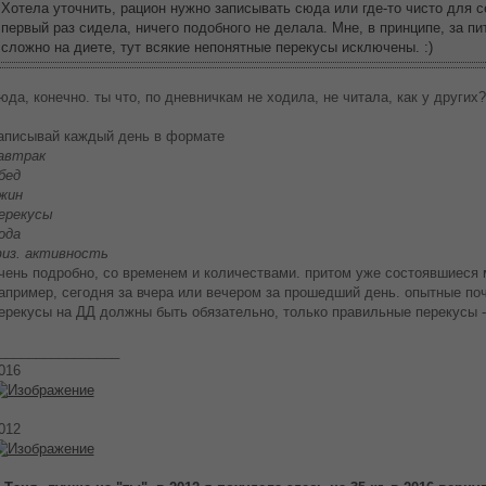
Хотела уточнить, рацион нужно записывать сюда или где-то чисто для с
первый раз сидела, ничего подобного не делала. Мне, в принципе, за п
сложно на диете, тут всякие непонятные перекусы исключены. :)
юда, конечно. ты что, по дневничкам не ходила, не читала, как у других?
аписывай каждый день в формате
автрак
бед
жин
ерекусы
ода
из. активность
чень подробно, со временем и количествами. притом уже состоявшиеся 
апример, сегодня за вчера или вечером за прошедший день. опытные по
ерекусы на ДД должны быть обязательно, только правильные перекусы -
________________
016
012