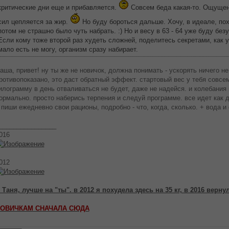
критические дни еще и прибавляется.
Совсем беда какая-то. Ощущени
сил цепляется за жир.
Но буду бороться дальше. Хочу, в идеале, поху
потом не страшно было чуть набрать. :) Но и весу в 63 - 64 уже буду без
Если кому тоже второй раз худеть сложней, поделитесь секретами, как 
мало есть не могу, организм сразу набирает.
аша, привет! ну ты же не новичок, должна понимать - ускорять ничего не
ротивопоказано, это даст обратный эффект. стартовый вес у тебя совсем
илограмму в день отваливаться не будет, даже не надейся. и колебания в
ормально. просто наберись терпения и следуй программе. все идет как 
 пиши ежедневно свои рационы, подробно - что, когда, сколько. + вода и 
________________
016
012
 Таня, лучше на "ты". в 2012 я похудела здесь на 35 кг, в 2016 верну
ОВИЧКАМ СНАЧАЛА СЮДА