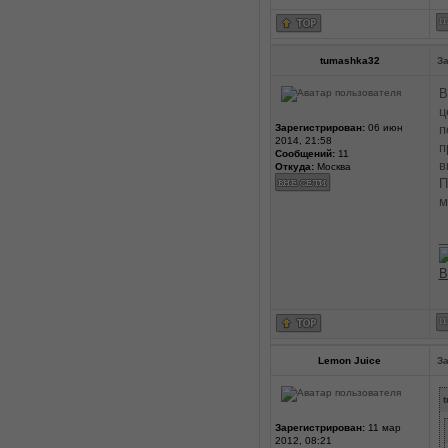
tumashka32
За
В
ц
Зарегистрирован:
06 июн
п
2014, 21:58
п
Сообщений:
11
в
Откуда:
Москва
П
м
_
В
Lemon Juice
За
t
Зарегистрирован:
11 мар
2012, 08:21