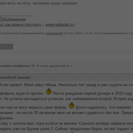
ало есть не могу, организм сразу набирает.
________________
от как можно похудеть
с
www.nadietah.ru
!
оследний раз редактировалось
tumashka32
14 июн 2014, 14:10, всего редактировалось 1 р
головок сообщения:
Re: И снова здравствуйте! :)
umashka32 писал(а):
Всем привет! Меня зовут Маша. Несколько лет назад я уже худела на э
профиль куда-то пропал.
После рождения первой дочери в 2010 году 
кг. Не успела насладиться успехом, как забеременела второй. Вторая ро
сих пор не могу вернуть свою форму.
Долго надеялась, что поможет 
питание - но после 30 организм явно не желает сдаваться без боя. Приш
Дюкана.
Сижу с начала мая, пока успехи не велики. Сначала вообще набрала кил
недель уже на Круизе ушло 2. Сейчас продолжаю Круиз, но вес падает о