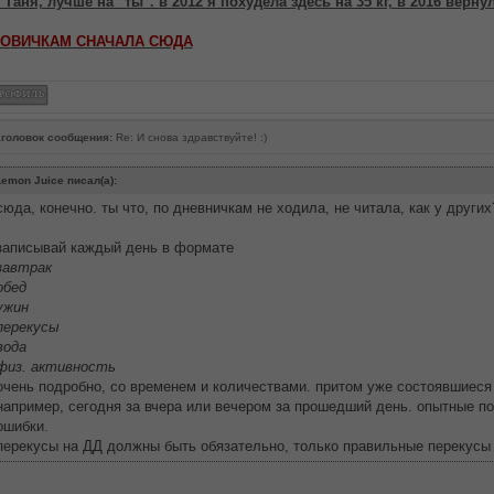
 Таня, лучше на "ты". в 2012 я похудела здесь на 35 кг, в 2016 верну
ОВИЧКАМ СНАЧАЛА СЮДА
головок сообщения:
Re: И снова здравствуйте! :)
emon Juice писал(а):
сюда, конечно. ты что, по дневничкам не ходила, не читала, как у других
записывай каждый день в формате
завтрак
обед
ужин
перекусы
вода
физ. активность
очень подробно, со временем и количествами. притом уже состоявшиеся
например, сегодня за вчера или вечером за прошедший день. опытные по
ошибки.
перекусы на ДД должны быть обязательно, только правильные перекусы 