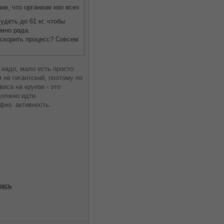
е, что организм изо всех
деть до 61 кг, чтобы
умно рада.
ускорить процесс? Совсем
 надо, мало есть просто
 не гигантский, поэтому по
еса на круизе - это
должно идти.
физ. активность.
лась