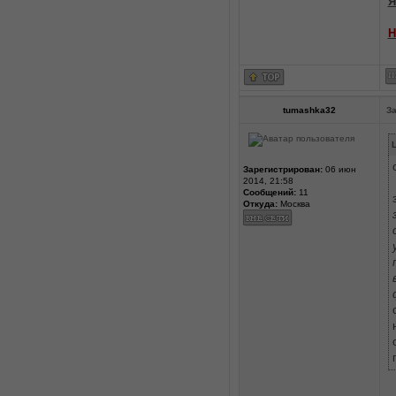
Я
Н
tumashka32
За
L
Зарегистрирован:
06 июн
2014, 21:58
Сообщений:
11
Откуда:
Москва