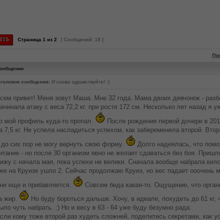
Страница
1
из
2
[ Сообщений: 18 ]
Пр
ообщение
головок сообщения:
И снова здравствуйте! :)
сем привет! Меня зовут Маша. Мне 32 года. Мама двоих девчонок - разбо
ачинала атаку с веса 72,2 кг. при росте 172 см. Несколько лет назад я 
о мой профиль куда-то пропал.
После рождения первой дочери в 201
а 7,5 кг. Не успела насладиться успехом, как забеременела второй. Втор
 до сих пор не могу вернуть свою форму.
Долго надеялась, что помо
итание - но после 30 организм явно не желает сдаваться без боя. Пришл
ижу с начала мая, пока успехи не велики. Сначала вообще набрала кило
же на Круизе ушло 2. Сейчас продолжаю Круиз, но вес падает ооочень м
ни еще и прибавляется.
Совсем беда какая-то. Ощущение, что орган
а жир.
Но буду бороться дальше. Хочу, в идеале, похудеть до 61 кг,
ыло чуть набрать. :) Но и весу в 63 - 64 уже буду безумно рада.
сли кому тоже второй раз худеть сложней, поделитесь секретами, как у