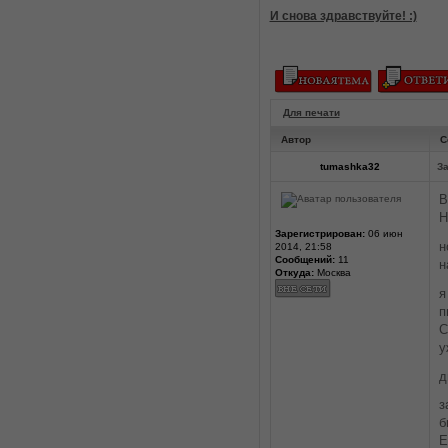
И снова здравствуйте! :)
Для печати
Автор
С
tumashka32
За
В
Н
Зарегистрирован:
06 июн
н
2014, 21:58
Сообщений:
11
н
Откуда:
Москва
я
п
С
у
д
з
б
Е