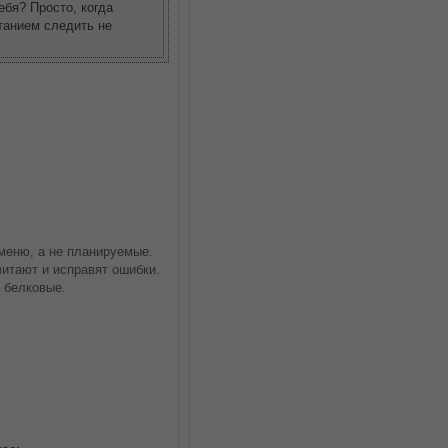
ебя? Просто, когда
итанием следить не
меню, а не планируемые.
читают и исправят ошибки.
 белковые.