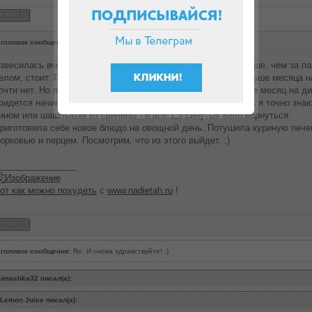
головок сообщения:
Re: И снова здравствуйте! :)
звесилась вчера утром после двух дней ЧБ, вес стал меньше, чем за пар
елом, стоит. Прямо не знаю, что ж я делаю не так. Уже больше месяца н
очти нет. Но я держусь и не нарушаю. Как подумаю, что уже месяц на ди
ридется начинать все сначала, сразу пропадает желание. А я точно знаю
ином или шашлыком из свинины - и все 1,5 синутых кило вернуться.
риготовила себе новое блюдо на овощной день. Потушила куриную печен
орковью и перцем. Посмотрим, что из этого выйдет. :)
________________
от как можно похудеть
с
www.nadietah.ru
!
головок сообщения:
Re: И снова здравствуйте! :)
umashka32 писал(а):
Lemon Juice писал(а):