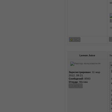
м
_
В
П
Lemon Juice
За
t
Зарегистрирован:
11 мар
2012, 08:21
Сообщений:
8583
Откуда:
Москва