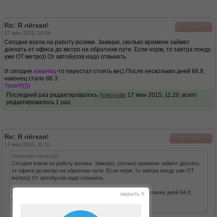
Re: Я лёгкая!
↓
Анвонави
17 июн 2015, 10:08
Сегодня взяла на работу ролики. Замерю, сколько времени займет
доехать от офиса до метро на обратном пути. Если норм, то завтра поеду
уже ОТ метро)) От автобусов надо отвыкать.
И сегодня
наконец
-то перестал стоять вес) После нескольких дней 66.8,
наконец стало 66.3.
Уряя!!!))))
Последний раз редактировалось
Анвонави
17 июн 2015, 11:20, всего
редактировалось 1 раз.
Re: Я лёгкая!
↓
RеволициЯ
17 июн 2015, 11:10
Анвонави писал(а):
Сегодня взяла на работу ролики. Замерю, сколько времени займет доехать
от офиса до метро на обратном пути. Если норм, то завтра поеду уже ОТ
метро)) От автобусов надо отвыкать.
И сегодня
наконец
-то перестал стоять вес) После нескольких дней 64.8,
закрыть X
наконец стало 64.3.
Уряя!!!))))