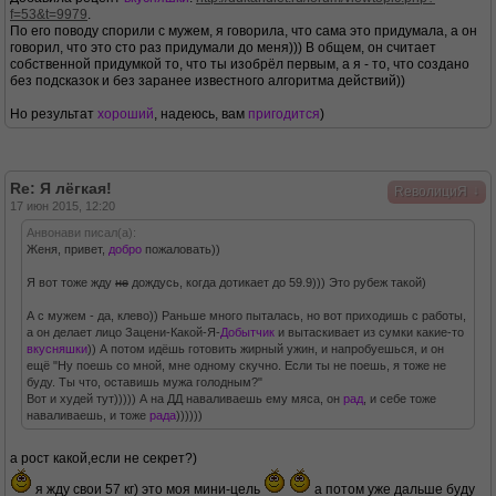
f=53&t=9979
.
По его поводу спорили с мужем, я говорила, что сама это придумала, а он
говорил, что это сто раз придумали до меня))) В общем, он считает
собственной придумкой то, что ты изобрёл первым, а я - то, что создано
без подсказок и без заранее известного алгоритма действий))
Но результат
хороший
, надеюсь, вам
пригодится
)
Re: Я лёгкая!
↓
RеволициЯ
17 июн 2015, 12:20
Анвонави писал(а):
Женя, привет,
добро
пожаловать))
Я вот тоже жду
не
дождусь, когда дотикает до 59.9))) Это рубеж такой)
А с мужем - да, клево)) Раньше много пыталась, но вот приходишь с работы,
а он делает лицо Зацени-Какой-Я-
Добытчик
и вытаскивает из сумки какие-то
вкусняшки
)) А потом идёшь готовить жирный ужин, и напробуешься, и он
ещё "Ну поешь со мной, мне одному скучно. Если ты не поешь, я тоже не
буду. Ты что, оставишь мужа голодным?"
Вот и худей тут))))) А на ДД наваливаешь ему мяса, он
рад
, и себе тоже
наваливаешь, и тоже
рада
))))))
а рост какой,если не секрет?)
я жду свои 57 кг) это моя мини-цель
а потом уже дальше буду