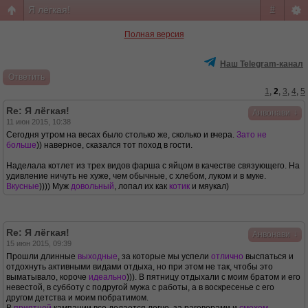
Я лёгкая!
#
Полная версия
Наш Telegram-канал
Ответить
1
,
2
,
3
,
4
,
5
Re: Я лёгкая!
↓
Анвонави
11 июн 2015, 10:38
Сегодня утром на весах было столько же, сколько и вчера.
Зато не
больше
)) наверное, сказался тот поход в гости.
Наделала котлет из трех видов фарша с яйцом в качестве связующего. На
удивление ничуть не хуже, чем обычные, с хлебом, луком и в муке.
Вкусные
)))) Муж
довольный
, лопал их как
котик
и мяукал)
Re: Я лёгкая!
↓
Анвонави
15 июн 2015, 09:39
Прошли длинные
выходные
, за которые мы успели
отлично
выспаться и
отдохнуть активными видами отдыха, но при этом не так, чтобы это
выматывало, короче
идеально
))). В пятницу отдыхали с моим братом и его
невестой, в субботу с подругой мужа с работы, а в воскресенье с его
другом детства и моим побратимом.