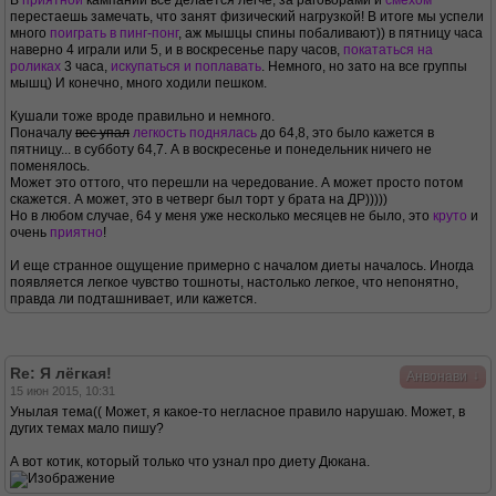
В
приятной
кампании все делается легче, за раговорами и
смехом
перестаешь замечать, что занят физический нагрузкой! В итоге мы успели
много
поиграть в пинг-понг
, аж мышцы спины побаливают)) в пятницу часа
наверно 4 играли или 5, и в воскресенье пару часов,
покататься на
роликах
3 часа,
искупаться и поплавать
. Немного, но зато на все группы
мышц) И конечно, много ходили пешком.
Кушали тоже вроде правильно и немного.
Поначалу
вес упал
легкость поднялась
до 64,8, это было кажется в
пятницу... в субботу 64,7. А в воскресенье и понедельник ничего не
поменялось.
Может это оттого, что перешли на чередование. А может просто потом
скажется. А может, это в четверг был торт у брата на ДР)))))
Но в любом случае, 64 у меня уже несколько месяцев не было, это
круто
и
очень
приятно
!
И еще странное ощущение примерно с началом диеты началось. Иногда
появляется легкое чувство тошноты, настолько легкое, что непонятно,
правда ли подташнивает, или кажется.
Re: Я лёгкая!
↓
Анвонави
15 июн 2015, 10:31
Унылая тема(( Может, я какое-то негласное правило нарушаю. Может, в
дугих темах мало пишу?
А вот котик, который только что узнал про диету Дюкана.