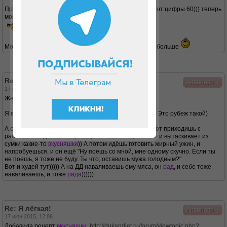
Привет, зовут Женя)я вот тоже недавно избавилась от цифры 60))) теперь
мой вес от 59- 58 колеблится)))
Хочу 53-54 кг для начала
Молодец что с мужем худеешь, это мотивирует еще больше
Re: Я лёгкая!
↓
Анвонави
17 июн 2015, 11:16
Женя, привет,
добро
пожаловать))
Я вот тоже жду
не
дождусь, когда дотикает до 59.9))) Это рубеж такой)
А с мужем - да, клево)) Раньше много пыталась, но вот приходишь с
работы, а он делает лицо Зацени-Какой-Я-
Добытчик
и вытаскивает из
сумки какие-то
вкусняшки
)) А потом идёшь готовить жирный ужин, и
напробуешься, и он ещё "Ну поешь со мной, мне одному скучно. Если ты
не поешь, я тоже не буду. Ты что, оставишь мужа голодным?"
Вот и худей тут))))) А на ДД наваливаешь ему мяса, он
рад
, и себе тоже
наваливаешь, и тоже
рада
))))))
Re: Я лёгкая!
↓
Анвонави
17 июн 2015, 12:06
Добавила рецепт
вкусняшки
.
http://dukandiet.ru/forum/viewtopic.php?