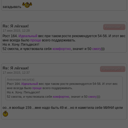
загадывать
Re: Я лёгкая!
↓
Анвонави
17 июн 2015, 12:28
Рост 164.
Идеальный
вес при таком росте рекомендуется 54-56. И этот вес
мне всегда было
проще
всего поддерживать.
Но я. Хочу. Пятьдесят!
52 смогла, и чувствовала себя
комфортно
, значит и 50
смогу
)))
Re: Я лёгкая!
↓
RеволициЯ
17 июн 2015, 12:37
Анвонави писал(а):
Рост 164.
Идеальный
вес при таком росте рекомендуется 54-56. И этот вес
мне всегда было
проще
всего поддерживать.
Но я. Хочу. Пятьдесят!
52 смогла, и чувствовала себя
комфортно
, значит и 50
смогу
)))
оо...я вообще 159....мне надо быть 49 кг....но я наметила себе МИНИ цели