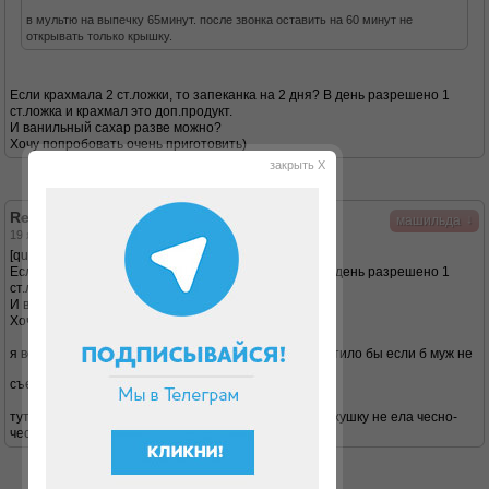
в мультю на выпечку 65минут. после звонка оставить на 60 минут не
открывать только крышку.
Если крахмала 2 ст.ложки, то запеканка на 2 дня? В день разрешено 1
ст.ложка и крахмал это доп.продукт.
И ванильный сахар разве можно?
Хочу попробовать очень приготовить)
закрыть X
Re: Готовим в мультиварке
↓
машильда
19 янв 2013, 21:38
[quote="M*o*o*n
Если крахмала 2 ст.ложки, то запеканка на 2 дня? В день разрешено 1
ст.ложка и крахмал это доп.продукт.
И ванильный сахар разве можно?
Хочу попробовать очень приготовить)[/quote]
я вообще без ванили делала, у меня на три дня хватило бы если б муж не
съел
тут помазан иогуртом и посыпан шоколадом ( я верхушку не ела чесно-
чесно)