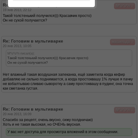
Re: Готовим в мультиварке
↓
M*o*o*n
19 янв 2013, 22:12
Такой толстенький получился))) Красавчик просто)
Он не сухой получается?
Re: Готовим в мультиварке
↓
машильда
20 янв 2013, 10:05
M*o*o*n писал(а):
Такой толстенький получился))) Красавчик просто)
Он не сухой получается?
Нет влажный такая воздушная запеканка, ещё заметила когда кефир
добавляю не сильно поднимается, а когда простоквашу 1% лучше я пачку
не взбалтываю сливаю сыворотку а саму простоквашу в пудинг, она точна
как сметанка густая.
Re: Готовим в мультиварке
↓
M*o*o*n
20 янв 2013, 16:09
Спасибо за рецепт, очень вкусно, сижу полдничаю)
Хоть и не такая высокая, но ОЧЕНЬ вкусная.
У вас нет доступа для просмотра вложений в этом сообщении.