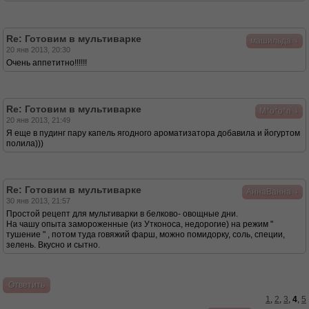
Re: Готовим в мультиварке
↓
машильда
20 янв 2013, 20:30
Очень аппетитно!!!!!!
Re: Готовим в мультиварке
↓
M*o*o*n
20 янв 2013, 21:49
Я еще в пудинг пару капель ягодного ароматизатора добавила и йогуртом
полила)))
Re: Готовим в мультиварке
↓
АннаВанна
30 янв 2013, 21:57
Простой рецепт для мультиварки в белково- овощные дни.
На чашу опыта замороженные (из Утконоса, недорогие) на режим "
тушение " , потом туда говяжий фарш, можно помидорку, соль, специи,
зелень. Вкусно и сытно.
Ответить
1
,
2
,
3
,
4
,
5