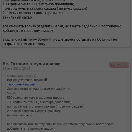
100 грамм сметаны ( я кефира добавляла)
полтора мульти стакана сахара ( по вкусу сах.зам)
2 полных столовых ложек крахмала
ванильный сахар
все смешать только отделить белки, их взбить отдельно и постепенно
добавлять в творожную массу.
в мультю на выпечку 65минут. после звонка оставить на 60 минут не
открывать только крышку.
Re: Готовим в мультиварке
↓
M*o*o*n
19 янв 2013, 20:58
машильда писал(а):
Вот рецепт очень вкусный
Творожный пидинг
Для творожного пудинга нам понадобится:
5 яиц
500 грамм мягкого и вкусного творога
100 грамм сметаны ( я кефира добавляла)
полтора мульти стакана сахара ( по вкусу сах.зам)
2 полных столовых ложек крахмала
ванильный сахар
все смешать только отделить белки, их взбить отдельно и постепенно
добавлять в творожную массу.