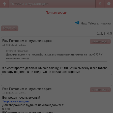
Готовим в мультиварке
#
Полная версия
Наш Telegram-канал
Ответить
1
,
2
,
3
,
4
,
5
Re: Готовим в мультиварке
↓
машильда
15 янв 2013, 22:21
M*o*o*n писал(а):
Девочки, помогите пожалуйста, как в мульти сделать омлет на пару???? У
меня панасоник))
я омлет просто делаю выливаю в чашу, 15 минут на выпечку и все готово.
на пару не делала ни когда. Он не прилипает к форме.
Re: Готовим в мультиварке
↓
машильда
15 янв 2013, 22:41
Вот рецепт очень вкусный
Творожный пидинг
Для творожного пудинга нам понадобится:
5 яиц
500 грамм мягкого и вкусного творога