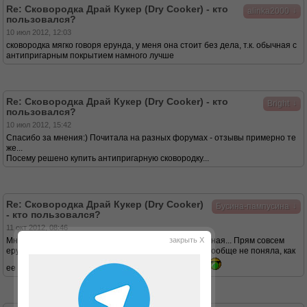
Re: Сковородка Драй Кукер (Dry Cooker) - кто
↓
alinka2000
пользовался?
10 июл 2012, 12:03
сковородка мягко говоря ерунда, у меня она стоит без дела, т.к. обычная с
антипригарным покрытием намного лучше
Re: Сковородка Драй Кукер (Dry Cooker) - кто
↓
Bright
пользовался?
10 июл 2012, 15:42
Спасибо за мнения:) Почитала на разных форумах - отзывы примерно те
же...
Посему решено купить антипригарную сковородку...
Re: Сковородка Драй Кукер (Dry Cooker)
↓
Бусина-пампусина
- кто пользовался?
11 окт 2012, 08:46
Мне тут мама такую всучила, я думала, она нормальная... Прям совсем
закрыть X
ерунда, да? Я еще не пробовала. Честно говоря, я вообще не поняла, как
ее использовать, с такими-то дырками посередине