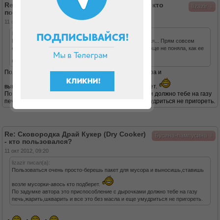
Re: Сковородка Драй Кукер (Dry Cooker) - кто
↓
lizazir
пользовался?
11 окт 2012, 08:59
Бусина-пампусина писал(а):
Мне тут мама такую всучила, я думала, она нормальная... Прям совсем
ерунда, да? Я еще не пробовала. Честно говоря, я вообще не поняла, как ее
использовать, с такими-то дырками посередине
Пользоваться очень просто-берешь пакет для мусора и
выносишь,ставишь возле мусорки-авось кто подберет.
По задумке автора это приспособление с дырочками должно тебе на газу
печь,жарить,шкварить и все это без масла и еще умудриться не пригореть.
Re: Сковородка Драй Кукер (Dry Cooker)
↓
Бусина-пампусина
- кто пользовался?
11 окт 2012, 09:20
lizazir писал(а):
Пользоваться очень просто-берешь пакет для мусора и выносишь,ставишь
возле мусорки-авось кто подберет.
По задумке автора это приспособление с дырочками должно тебе на газу
печь,жарить,шкварить и все это без масла и еще умудриться не пригореть.