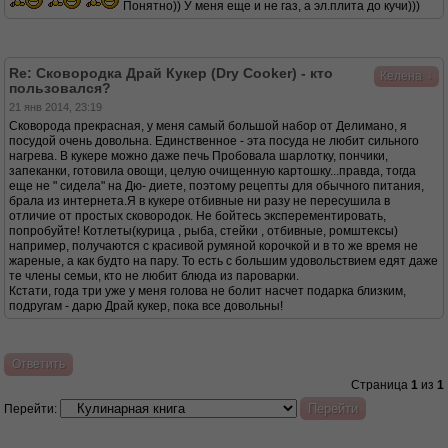
Понятно)) У меня еще и не газ, а эл.плита до кучи)))
Re: Сковородка Драй Кукер (Dry Cooker) - кто
↓
Келена
пользовался?
21 янв 2014, 23:19
Сковорода прекрасная, у меня самый большой набор от Делимано, я
посудой очень довольна. Единственное - эта посуда не любит сильного
нагрева. В кукере можно даже печь Пробовала шарлотку, пончики,
запеканки, готовила овощи, целую очищенную картошку...правда, тогда
еще не " сидела" на Дю- диете, поэтому рецепты для обычного питания,
брала из интернета.Я в кукере отбивные ни разу не пересушила в
отличие от простых сковородок. Не бойтесь эксперементировать,
попробуйте! Котлеты(курица , рыба, стейки , отбивные, ромштексы)
например, получаются с красивой румяной корочкой и в то же время не
жареные, а как будто на пару. То есть с большим удовольствием едят даже
те члены семьи, кто не любит блюда из пароварки.
Кстати, года три уже у меня голова не болит насчет подарка близким,
подругам - дарю Драй кукер, пока все довольны!
Ответить
Страница
1
из
1
Перейти: