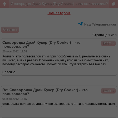
Сковородка Драй Кукер (Dry Cooker) - кто пользовался?
Полная версия
Наш Telegram-канал
Ответить
Страница
1
из
1
Сковородка Драй Кукер (Dry Cooker) - кто
↓
Bright
пользовался?
28 июн 2012, 11:52
Коллеги, кто пользовался этим приспособлением? В рекламе все очень
пушисто, а как в реале? К сожалению, ни у кого из знакомых такой нет,
поэтому расспросить некого. Может ли эта штука жарить без масла?
Спасибо
Re: Сковородка Драй Кукер (Dry Cooker) - кто
↓
lizazir
пользовался?
05 июл 2012, 13:07
сковородка полная ерунда,лучше сковородки с антипригарным покрытием.