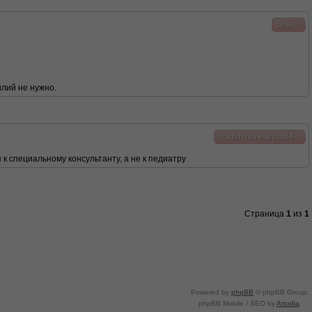
↓
Shar
илий не нужно.
↓
vladimirova-arina84
 к специальному консультанту, а не к педиатру
Страница
1
из
1
Powered by
phpBB
© phpBB Group.
phpBB Mobile / SEO by
Artodia
.