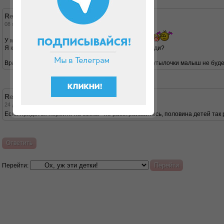
Re: Смесь или гв
08 май 2017, 16:53
У меня в марте тоже родился долгожданный сынок
Я конечно же за ГВ. А как часто прикладываете к груди?
Врач говорит что нужно переходить, так как после бутылочки малыш не будет
Re: Смесь или гв
24 дек 2019, 23:25
Если придется перейти на смесь - не расстраивайтесь, половина детей так р
Ответить
Перейти: