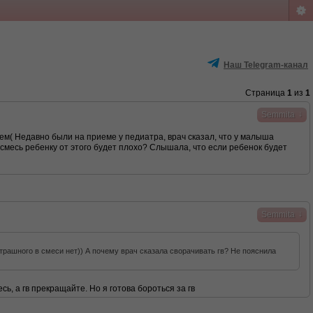
Наш Telegram-канал
Страница
1
из
1
↓
Semmita
м( Недавно были на приеме у педиатра, врач сказал, что у малыша
 смесь ребенку от этого будет плохо? Слышала, что если ребенок будет
↓
Semmita
 страшного в смеси нет)) А почему врач сказала сворачивать гв? Не пояснила
ь, а гв прекращайте. Но я готова бороться за гв