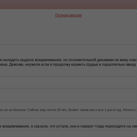
Полная версия
 наладить грудное вскармливание, но положительной динамики не вижу совсе
оена. Девочки, неужели если я продолжу кормить грудью и параллельно введу
 из-за болезни. Сейчас ему почти 20 лет, болеет также как и все 1 раз в год. Ничего
скармливание, я сказала, что устала, она и говорит тогда переходите на смес