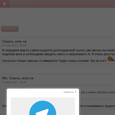
Смесь или гв
Ответить
Смесь или гв
24 апр 2017, 20:03
В середине марта у меня родился долгожданный сынок, уже месяц пытаемся
недобор веса и необходимо вводить смесь и сворачивать гв. Я очень расстр
питаться только смесью то иммунитет будет очень плохим. Так ли это?
Re: Смесь или гв
24 апр 2017, 20:24
Jessy писал(а):
закрыть X
Мой брат питался в детстве исключительно смесью, так как у мамы пропало молоко
почему нельзя сочетать гв и смесь?
Никак не прокомментировала. Она спросила устала ли я налаживать грудное в