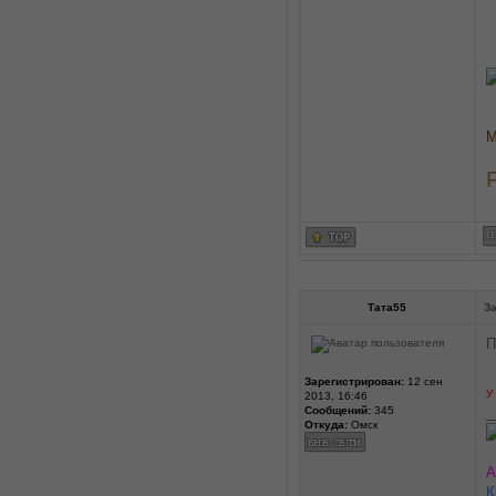
М
Тата55
За
П
Зарегистрирован:
12 сен
У
2013, 16:46
Сообщений:
345
_
Откуда:
Омск
А
К