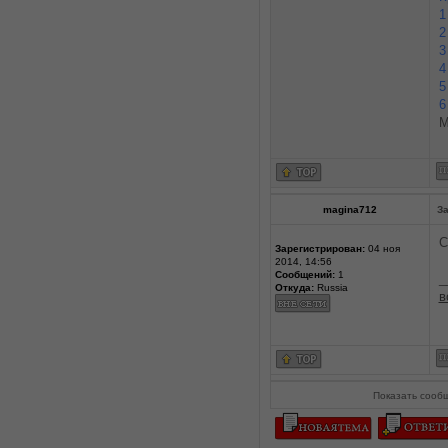
1
2
3
4
5
6
М
magina712
За
С
Зарегистрирован:
04 ноя
2014, 14:56
Сообщений:
1
_
Откуда:
Russia
в
Показать сооб