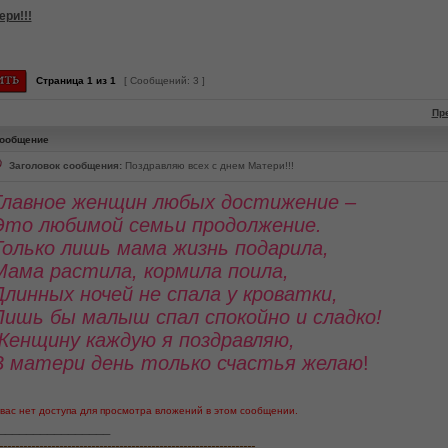
ри!!!
Страница
1
из
1
[ Сообщений: 3 ]
Пр
ообщение
Заголовок сообщения:
Поздравляю всех с днем Матери!!!
Главное женщин любых достижение –
Это любимой семьи продолжение.
Только лишь мама жизнь подарила,
Мама растила, кормила поила,
Длинных ночей не спала у кроватки,
Лишь бы малыш спал спокойно и сладко!
Женщину каждую я поздравляю,
В матери день только счастья желаю
!
 вас нет доступа для просмотра вложений в этом сообщении.
________________
----------------------------------------------------------------