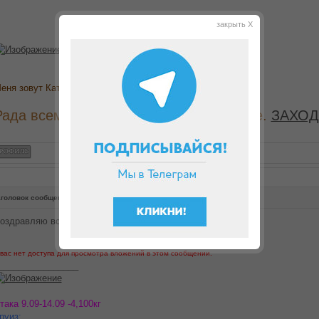
закрыть X
еня зовут Катерина
Рада всем гостям, советам и поддержке.
ЗАХОД
головок сообщения:
Re: Поздравляю всех с днем Матери!!!
оздравляю всех женщин нашего замечательного форума!!!
 вас нет доступа для просмотра вложений в этом сообщении.
________________
така 9.09-14.09 -4,100кг
руиз: