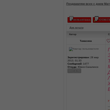
Поздравляю всех с днем Мате
Для печати
Автор
С
Тамасина
Зарегистрирован:
28 мар
2013, 01:33
Сообщений:
1477
Откуда:
Южно-Сахалинск
У
_
--