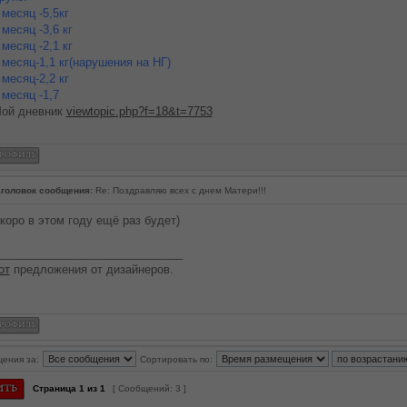
 месяц -5,5кг
 месяц -3,6 кг
 месяц -2,1 кг
 месяц-1,1 кг(нарушения на НГ)
 месяц-2,2 кг
 месяц -1,7
ой дневник
viewtopic.php?f=18&t=7753
головок сообщения:
Re: Поздравляю всех с днем Матери!!!
коро в этом году ещё раз будет)
_____________________________
от
предложения от дизайнеров.
щения за:
Сортировать по:
Страница
1
из
1
[ Сообщений: 3 ]