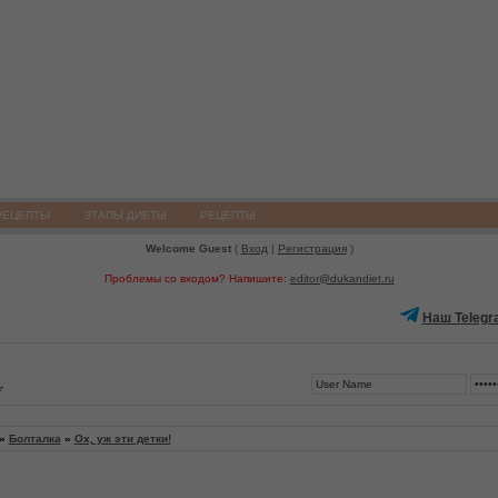
РЕЦЕПТЫ
ЭТАПЫ ДИЕТЫ
РЕЦЕПТЫ
Welcome Guest
(
Вход
|
Регистрация
)
Проблемы со входом? Напишите:
editor@dukandiet.ru
Наш Telegr
7
»
Болталка
»
Ох, уж эти детки!