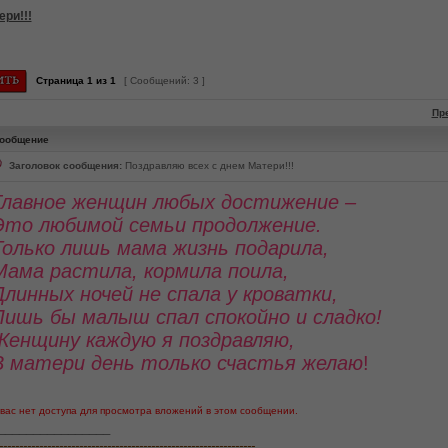
ри!!!
Страница
1
из
1
[ Сообщений: 3 ]
Пр
ообщение
Заголовок сообщения:
Поздравляю всех с днем Матери!!!
Главное женщин любых достижение –
Это любимой семьи продолжение.
Только лишь мама жизнь подарила,
Мама растила, кормила поила,
Длинных ночей не спала у кроватки,
Лишь бы малыш спал спокойно и сладко!
Женщину каждую я поздравляю,
В матери день только счастья желаю
!
 вас нет доступа для просмотра вложений в этом сообщении.
________________
----------------------------------------------------------------