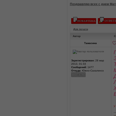
Поздравляю всех с днем Мате
Для печати
Автор
С
Тамасина
Зарегистрирован:
28 мар
2013, 01:33
Сообщений:
1477
Откуда:
Южно-Сахалинск
У
_
--