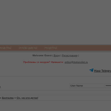
РЕЦЕПТЫ
ЭТАПЫ ДИЕТЫ
РЕЦЕПТЫ
Welcome Guest
(
Вход
|
Регистрация
)
Проблемы со входом? Напишите:
editor@dukandiet.ru
Наш Telegr
1
»
Болталка
»
Ох, уж эти детки!