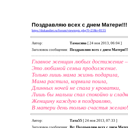
Поздравляю всех с днем Матери!!!
https://dukandiet.ru/forum/viewtopic.php?f=21&t=8155
Автор:
Тамасина
[ 24 ноя 2013, 06:04 ]
Заголовок сообщения:
Поздравляю всех с днем Матери!!!
Главное женщин любых достижение –
Это любимой семьи продолжение.
Только лишь мама жизнь подарила,
Мама растила, кормила поила,
Длинных ночей не спала у кроватки,
Лишь бы малыш спал спокойно и сладк
Женщину каждую я поздравляю,
В матери день только счастья желаю
Автор:
Тата55
[ 24 ноя 2013, 07:33 ]
Заголовок сообщения:
Re: Поздравляю всех с днем Матер