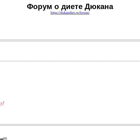
Форум о диете Дюкана
https://dukandiet.ru/forum/
о!
!
и!!!