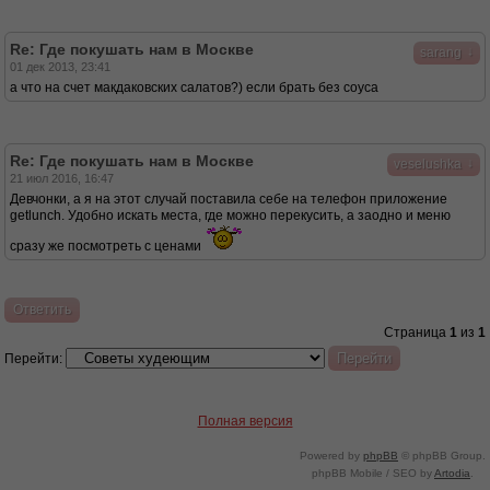
Re: Где покушать нам в Москве
↓
sarang
01 дек 2013, 23:41
а что на счет макдаковских салатов?) если брать без соуса
Re: Где покушать нам в Москве
↓
veselushka
21 июл 2016, 16:47
Девчонки, а я на этот случай поставила себе на телефон приложение
getlunch. Удобно искать места, где можно перекусить, а заодно и меню
сразу же посмотреть с ценами
Ответить
Страница
1
из
1
Перейти:
Полная версия
Powered by
phpBB
© phpBB Group.
phpBB Mobile / SEO by
Artodia
.