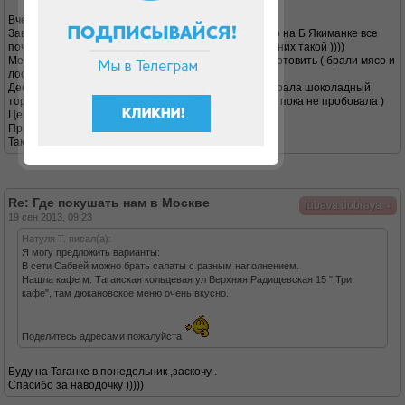
Вчера опробовано !
Заведение - так себе ....В стиле английского паба ,но на Б Якиманке все
почему то такие заведения ,наверно общий стиль у них такой ))))
Меню - ну тоже так себе ....дома можно вкусней приготовить ( брали мясо и
лосось /горячие блюда),ну есть можно конечно .
Десерты - вот это супер ! Мне очень понравилось .Брала шоколадный
тортик ,очень вкусный ! и домой взяла твороженый ( пока не пробовала )
Ценник - на 2их 1550 рубл ,гуманно .
Привеса не было сегодня утром ))) ,был минус ))))
Так что могу советовать в целом .
Re: Где покушать нам в Москве
↓
lubava dobraya
19 сен 2013, 09:23
Натуля Т. писал(а):
Я могу предложить варианты:
В сети Сабвей можно брать салаты с разным наполнением.
Нашла кафе м. Таганская кольцевая ул Верхняя Радищевская 15 " Три
кафе", там дюкановское меню очень вкусно.
Поделитесь адресами пожалуйста
Буду на Таганке в понедельник ,заскочу .
Спасибо за наводочку )))))