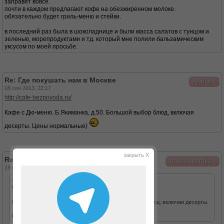
заправят вовсе.
почти в каждом предлагают кофе на обезжиренном молоке.
обязательно будет гриль-меню и стейки.
в последний раз была в шоколаднице и были масса салатов с тунцом и
зеленью, морепродуктами и тд. который мне полили бальзамическим
уксусом по моей просьбе.
Re: Где покушать нам в Москве
↓
Airinka
08 сен 2013, 22:17
http://cafe-bezpovoda.ru/
Кафе с Дю-меню. Б.Якиманка, д.50. Большой выбор блюд, включая
десерты. Цены нормальные)
закрыть X
Re: Где покушать нам в Москве
↓
lubava dobraya
19 сен 2013, 09:20
Airinka писал(а):
http://cafe-bezpovoda.ru/
Кафе с Дю-меню. Б.Якиманка, д.50. Большой выбор блюд, включая десерты.
Цены нормальные)