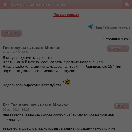
Где покушать нам в Москве
Полная версия
Наш Telegram-канал
Ответить
Страница
1
из
1
Где покушать нам в Москве
↓
Натуля Т.
20 авг 2013, 10:03
Я могу предложить варианты:
В сети Сабвей можно брать салаты с разным наполнением.
Нашла кафе м. Таганская кольцевая ул Верхняя Радищевская 15 " Три
кафе", там дюкановское меню очень вкусно.
Поделитесь адресами пожалуйста
Re: Где покушать нам в Москве
↓
Duffy
20 авг 2013, 15:25
мне кажется, в Москве скорее сложно найти место, где нельзя нам
покушать:)
везде есть фреш-салат, который заправят по Вашему вкусу или не