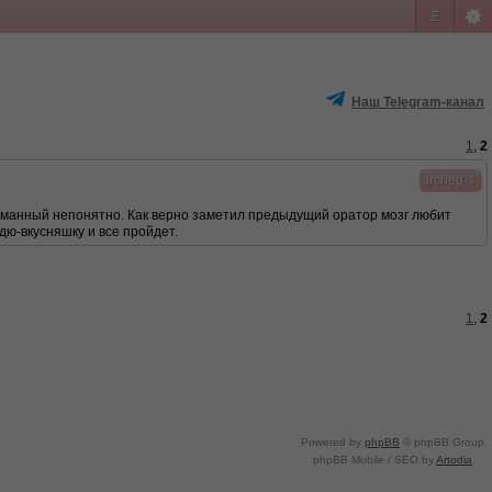
#
Наш Telegram-канал
1
,
2
↓
ircheg
 выдуманный непонятно. Как верно заметил предыдущий оратор мозг любит
дю-вкусняшку и все пройдет.
1
,
2
Powered by
phpBB
© phpBB Group.
phpBB Mobile / SEO by
Artodia
.