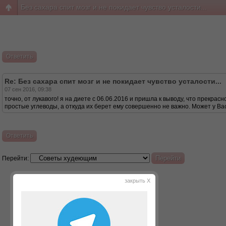
Без сахара спит мозг и не покидает чувство усталости...
Ответить
Re: Без сахара спит мозг и не покидает чувство усталости...
07 сен 2016, 09:38
точно, от лукавого! я на диете с 06.06.2016 и пришла к выводу, что прекра
простые углеводы, а откуда их берет ему совершенно не важно. Может у Вас
Ответить
Перейти:
закрыть X