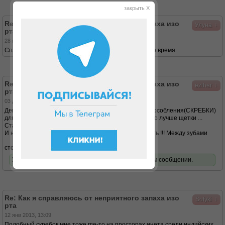
закрыть X
Re: Как я справляюсь от неприятного запаха изо
↓
Улуна
рта
28 ноя 2012, 06:56
Спасибо за совет, обязательно попробую, как раз во время.
Re: Как я справляюсь от неприятного запаха изо
↓
ezther
рта
03 дек 2012, 23:18
Девушки, уже давно продаются специальные приспособления(СКРЕБКИ)
для очищения налета с языка, кот. работают гораздо лучше щетки ...
Ставлю фото
И не забывайте про флос - специальную зубную нить !!! Между зубами
столько всего скапливается ...и тоже пахнет...
У вас нет доступа для просмотра вложений в этом сообщении.
Re: Как я справляюсь от неприятного запаха изо
↓
Sofyki
рта
12 янв 2013, 13:09
Подобный скребок мне тоже где-то на просторах инета среди индийских