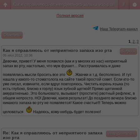
Как я справляюсь от неприятного запаха изо рта
#
Полная версия
Наш Telegram-канал
Ответить
1
,
2
,
3
Как я справляюсь от неприятного запаха изо рта
↓
Sofyki
06 июл 2012, 10:36
Девочки, привет! У меня появился (как и у многих из нас) неприятный
запах во рту, настолько, что муж фукает.... Расстраивалась и даже
появлялись мысли бросить все это
. Жвачки и т.д. бесполезно. И тут
нашла у какого-то стоматолога на сайте такой простой совет. Если кто-то
уже писал, извините, если вдруг повторяюсь. Чистить корень языка (то
есть глубоко, близко к горлу) язык зубной щеткой! Прямо щетинкой
аккуратненько. Это больновато, вызывает (простите) рвотный рефлекс, в
общем непросто. НО! Девочки, каков результат! До позднего вечера близко
никакого запаха во рту не появляется! Какое счастье!!! Теперь можно
целоваться
Надеюсь, кому-нибудь будет полезно!
Re: Как я справляюсь от неприятного запаха
↓
Irina_Shirnina
изо рта