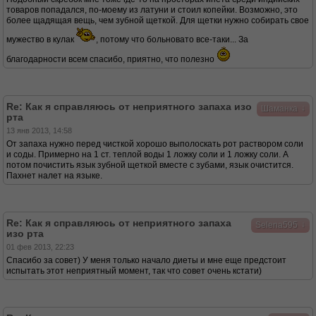
товаров попадался, по-моему из латуни и стоил копейки. Возможно, это
более щадящая вещь, чем зубной щеткой. Для щетки нужно собирать свое
мужество в кулак
, потому что больновато все-таки... За
благодарности всем спасибо, приятно, что полезно
Re: Как я справляюсь от неприятного запаха изо
↓
Шаманка
рта
13 янв 2013, 14:58
От запаха нужно перед чисткой хорошо выполоскать рот раствором соли
и соды. Примерно на 1 ст. теплой воды 1 ложку соли и 1 ложку соли. А
потом почистить язык зубной щеткой вместе с зубами, язык очистится.
Пахнет налет на языке.
Re: Как я справляюсь от неприятного запаха
↓
Selena595
изо рта
01 фев 2013, 22:23
Спасибо за совет) У меня только начало диеты и мне еще предстоит
испытать этот неприятный момент, так что совет очень кстати)