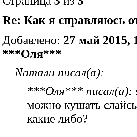
Страница
3
из
3
Re: Как я справляюсь о
Добавлено:
27 май 2015, 
***Оля***
Nатали писал(а):
***Оля*** писал(а):
можно кушать слайс
какие либо?