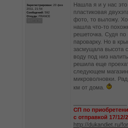
Нашла я и у нас это
Зарегистрирован:
20 фев
2011, 21:54
пластиковая двухэт
Сообщений:
592
Откуда:
FRANCE
фото, то выложу. Хо
нашла что-то похоже
решеточка. Судя по 
пароварку. Но в кр
засмущала высота с
воду под низ налить
решила еще проехат
следующем магазине
микроволновки. Рад
км от дома.
_________________
СП по приобретени
с отправкой 17/12/
http://dukandiet.ru/