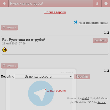
Рулетики из отрубей
#
Полная версия
Наш Telegram-канал
Ответить
1
,
2
Re: Рулетики из отрубей
↓
zxcvbn
29 май 2013, 07:56
Ответить
1
,
2
закрыть X
Перейти:
Полная версия
Powered by
phpBB
© phpBB Group.
phpBB Mobile / SEO by
Artodia
.