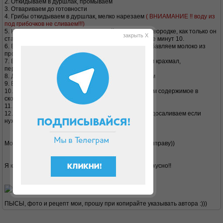
2. Откидываем в дуршлак, промываем
3. Отвариваем до готовности
4. Грибы откидываем в дуршлак, мелко нарезаем
( ВНИАМАНИЕ !! воду из
под грибочков не сливаем!!!)
5. Нарезаем кубиками лук и с водичкой тушим на сковородке, как только он
закрыть X
стал прозрачный добавляем грибочки, тушим вместе минут 10.
6. Воду из под грибочков ставим на огонь, солим, добавляем молоко из
пропорции 1к1. Варим
7. В маленьком количестве холодной воды разводим крахмал,
перемешиваем чтоб без комочков
8. Добавляем крахмал в нашу кастрюльку с бульоном
9. Варим до загустения
10. После загустения добавляем укроп и переливаем содержимое в
сковородку с грибами
11. Немножко тушим грибочки с нашей подливкой.
12. Как только готово, добавляем нежирный йогурт, досаливаем если
нужно
Можно добавить по вкусу разрешенную грибную приправу))
Я кушала с куриными тефтелями на пару, ооочень вкусно!!
ПЫСЫ, фото и рецепт мои, прошу при копирайте указывать автора :)))