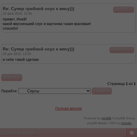
Re: Супер грибной соус к мясу)))
↓
yuliko81
20 фев 2014, 11:50
привет, Иней!
какой вкусненький соус и картинка такая красивая!
спасибо!
Re: Супер грибной соус к мясу)))
↓
milanna90
29 дек 2015, 13:29
и себе такой сделаю
Ответить
Страница
1
из
1
Перейти:
Полная версия
Powered by
phpBB
© phpBB Group.
phpBB Mobile / SEO by
Artodia
.
Список форумов