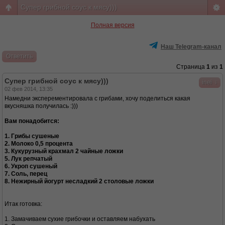
Супер грибной соус к мясу)))
Полная версия
Наш Telegram-канал
Ответить
Страница
1
из
1
Супер грибной соус к мясу)))
↓
inei
02 фев 2014, 13:35
Намедни эксперементировала с грибами, хочу поделиться какая
вкусняшка получилась :)))
Вам понадобится:
1. Грибы сушеные
2. Молоко 0,5 процента
3. Кукурузный крахмал 2 чайные ложки
5. Лук репчатый
6. Укроп сушеный
7. Соль, перец
8. Нежирный йогурт несладкий 2 столовые ложки
Итак готовка:
1. Замачиваем сухие грибочки и оставляем набухать