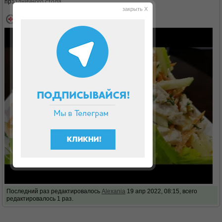
праздничного стола.
закрыть X
Последний раз редактировалось
Alexania
19 апр 2022, 08:15, всего
редактировалось 1 раз.