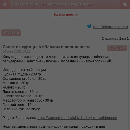
Салат из курицы с яблоком и сельдереем
Полная версия
Наш Telegram-канал
Ответить
Страница
1
из
1
Салат из курицы с яблоком и сельдереем
↓
Alexania
04 фев 2022, 04:12
Хочу поделиться рецептом легкого салата из курицы с яблоком и
сельдереем. Салат очень вкусный, полезный и низкокалорийный.
Ингредиенты на 2 порции:
Куриная грудка - 200 гр
Сельдерея стебель - 20 гр
Морковка - 30 гр
Яблоко - 20 гр
Листья салата - 30 гр
Оливковое масло - 10 гр
Медово-горчичный соус - 30 гр
Грецкий орех - 15 гр
Зеленый лук - по вкусу
Рецепт брала здесь:
https://vkusnotak.ru/salat-iz-kuriczy-s ... seldereem/
Нежный, ароматный и сытный куриный салат подходит и для