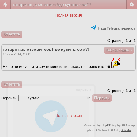
татарстан, отзовитесь!где купить сом?!
Полная версия
Наш Telegram-канал
Ответить
Страница
1
из
1
татарстан, отзовитесь!где купить сом?!
↓
Хабибуллина
16 сен 2014, 23:49
Нигде не могу найти сом!помогите, подскажите, пришлите ))))
Ответить
закрыть X
Страница
1
из
1
Перейти:
Полная версия
Powered by
phpBB
© phpBB Group.
phpBB Mobile / SEO by
Artodia
.