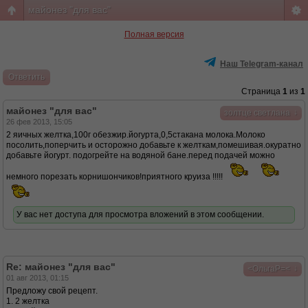
майонез "для вас"
Полная версия
Наш Telegram-канал
Ответить
Страница
1
из
1
майонез "для вас"
↓
золтце светлана
26 фев 2013, 15:05
2 яичных желтка,100г обезжир.йогурта,0,5стакана молока.Молоко
посолить,поперчить и осторожно добавьте к желткам,помешивая.окуратно
добавьте йогурт. подогрейте на водяной бане.перед подачей можно
немного порезать корнишончиков!приятного круиза !!!!!
У вас нет доступа для просмотра вложений в этом сообщении.
Re: майонез "для вас"
↓
<ОльгаР=<
01 авг 2013, 01:15
Предложу свой рецепт.
1. 2 желтка