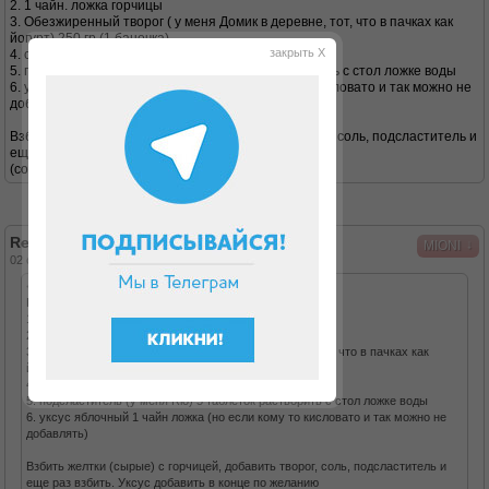
2. 1 чайн. ложка горчицы
3. Обезжиренный творог ( у меня Домик в деревне, тот, что в пачках как
йогурт) 250 гр (1 баночка)
закрыть X
4. соль 1/3 чайн ложки
5. подсластитель (у меня Rio) 5 таблеток растворить с стол ложке воды
6. уксус яблочный 1 чайн ложка (но если кому то кисловато и так можно не
добавлять)
Взбить желтки (сырые) с горчицей, добавить творог, соль, подсластитель и
еще раз взбить. Уксус добавить в конце по желанию
(соль и подсластитель добавьте по вкусу,)
Re: майонез "для вас"
↓
MIONI
02 окт 2013, 11:46
<ОльгаР=< писал(а):
Предложу свой рецепт.
1. 2 желтка
2. 1 чайн. ложка горчицы
3. Обезжиренный творог ( у меня Домик в деревне, тот, что в пачках как
йогурт) 250 гр (1 баночка)
4. соль 1/3 чайн ложки
5. подсластитель (у меня Rio) 5 таблеток растворить с стол ложке воды
6. уксус яблочный 1 чайн ложка (но если кому то кисловато и так можно не
добавлять)
Взбить желтки (сырые) с горчицей, добавить творог, соль, подсластитель и
еще раз взбить. Уксус добавить в конце по желанию