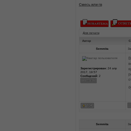
Смесь или гв
Для печати
Автор
С
Semmita
За
В
в
Зарегистрирован:
24 апр
в
2017, 19:57
р
Сообщений:
2
о
б
Semmita
За