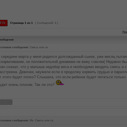
Страница
1
из
1
[ Сообщений: 4 ]
Пр
ообщение
головок сообщения:
Смесь или гв
 середине марта у меня родился долгожданный сынок, уже месяц пытае
скармливание, но положительной динамики не вижу совсем( Недавно был
рач сказал, что у малыша недобор веса и необходимо вводить смесь и с
асстроена. Девочки, неужели если я продолжу кормить грудью и паралл
т этого будет плохо? Слышала, что если ребенок будет питаться только
удет очень плохим. Так ли это?
головок сообщения:
Re: Смесь или гв