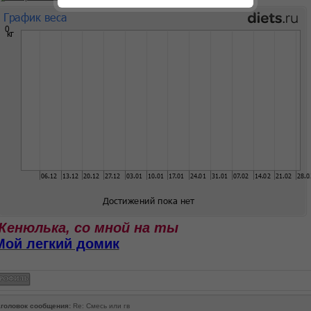
Женюлька, со мной на ты
Мой легкий домик
головок сообщения:
Re: Смесь или гв