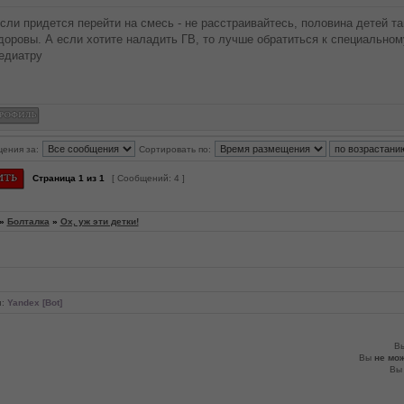
сли придется перейти на смесь - не расстраивайтесь, половина детей так
доровы. А если хотите наладить ГВ, то лучше обратиться к специальному
едиатру
щения за:
Сортировать по:
Страница
1
из
1
[ Сообщений: 4 ]
»
Болталка
»
Ох, уж эти детки!
и:
Yandex [Bot]
В
Вы
не мо
В