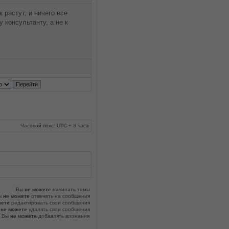
 растут, и ничего все
 консультанту, а не к
Часовой пояс: UTC + 3 часа
Вы
не можете
начинать темы
ы
не можете
отвечать на сообщения
жете
редактировать свои сообщения
ы
не можете
удалять свои сообщения
Вы
не можете
добавлять вложения