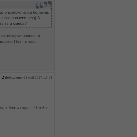
ало молоко из-за болезни.
шного в смеси нет)) А
ть гв и смесь?
ное вскармливание, я
ащайте. Но я готова
Добавлено:
08 май 2017, 16:53
дет брать грудь.. Что бы