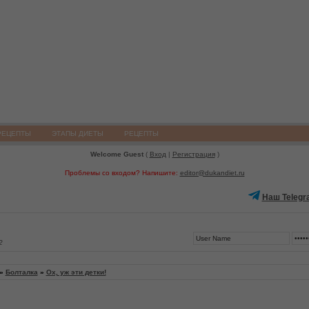
РЕЦЕПТЫ
ЭТАПЫ ДИЕТЫ
РЕЦЕПТЫ
Welcome Guest
(
Вход
|
Регистрация
)
Проблемы со входом? Напишите:
editor@dukandiet.ru
Наш Telegr
2
»
Болталка
»
Ох, уж эти детки!