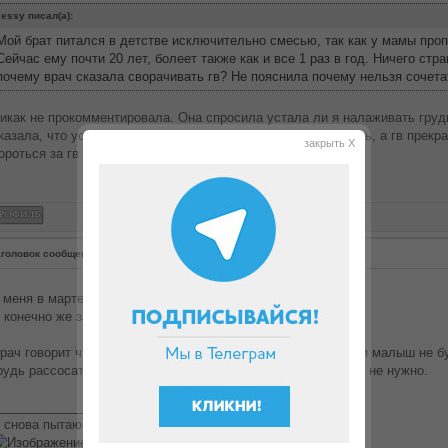
essy писал(а):
Мой брат питался в детстве исключительно смесью, так как у мамы проп
Сейчас ему почти 20 лет, болеет также как и все 1 раз в год. Ничего стра
почему врач сказала сворачивать гв? Не пояснила почему нельзя сочета
икак не прокомментировала. Она спросила устала ли я налаживать груд
казала, что устала, она и говорит тогда переходите на смесь, а гв прекр
закрыть X
ороться за гв
головок сообщения:
Re: Смесь или гв
 меня в марте тоже родился долгожданный сынок
 конечно же за ГВ. А как часто прикладываете к груди?
рач говорит что нужно переходить, так как после бутылочки малыш не бу
рудь рассосать усилия нужны, а из бутылки никаких усилий не нужно.
________________
 снова пытаюсь похудеть: