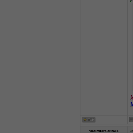
vladimirova-arina84
За